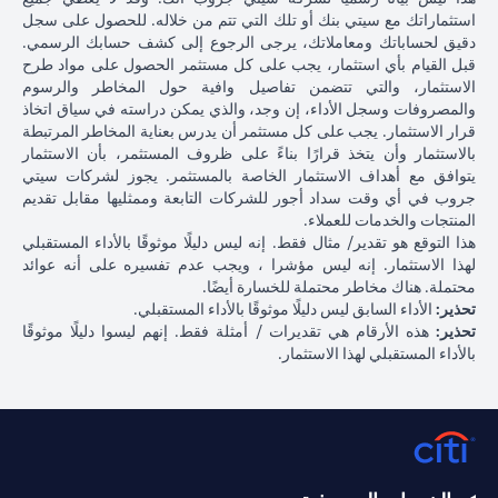
استثماراتك مع سيتي بنك أو تلك التي تتم من خلاله. للحصول على سجل
دقيق لحساباتك ومعاملاتك، يرجى الرجوع إلى كشف حسابك الرسمي.
قبل القيام بأي استثمار، يجب على كل مستثمر الحصول على مواد طرح
الاستثمار، والتي تتضمن تفاصيل وافية حول المخاطر والرسوم
والمصروفات وسجل الأداء، إن وجد، والذي يمكن دراسته في سياق اتخاذ
قرار الاستثمار. يجب على كل مستثمر أن يدرس بعناية المخاطر المرتبطة
بالاستثمار وأن يتخذ قرارًا بناءً على ظروف المستثمر، بأن الاستثمار
يتوافق مع أهداف الاستثمار الخاصة بالمستثمر. يجوز لشركات سيتي
جروب في أي وقت سداد أجور للشركات التابعة وممثليها مقابل تقديم
المنتجات والخدمات للعملاء.
هذا التوقع هو تقدير/ مثال فقط. إنه ليس دليلًا موثوقًا بالأداء المستقبلي
لهذا الاستثمار. إنه ليس مؤشرا ، ويجب عدم تفسيره على أنه عوائد
محتملة. هناك مخاطر محتملة للخسارة أيضًا.
تحذير:
الأداء السابق ليس دليلًا موثوقًا بالأداء المستقبلي.
تحذير:
هذه الأرقام هي تقديرات / أمثلة فقط. إنهم ليسوا دليلًا موثوقًا
بالأداء المستقبلي لهذا الاستثمار.