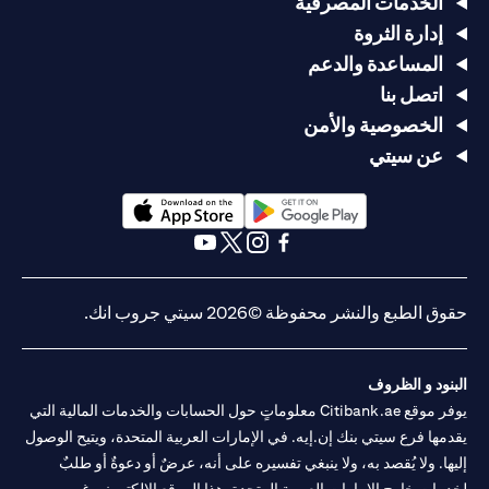
الخدمات المصرفية
إدارة الثروة
المساعدة والدعم
اتصل بنا
الخصوصية والأمن
عن سيتي
(opens in a new tab)
(opens in a new tab)
(opens in a new tab)
(opens in a new tab)
(opens in a new tab)
(opens in a new tab)
حقوق الطبع والنشر محفوظة ©2026 سيتي جروب انك.
البنود و الظروف
يوفر موقع Citibank.ae معلوماتٍ حول الحسابات والخدمات المالية التي
يقدمها فرع سيتي بنك إن.إيه. في الإمارات العربية المتحدة، ويتيح الوصول
إليها. ولا يُقصد به، ولا ينبغي تفسيره على أنه، عرضٌ أو دعوةٌ أو طلبٌ