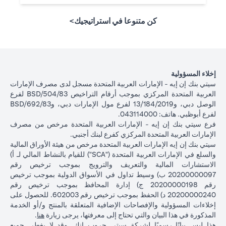
كن متنوعا في استراتيجيك>
إخلاء المسؤولية
سيتي بنك إن إيه - الإمارات العربية المتحدة مسجل لدى مصرف الإمارات
العربية المتحدة المركزي بموجب أرقام التراخيص BSD/504/83 لفرع
الوصل دبي، و13/184/2019 لفرع مول الإمارات دبي، وBSD/692/83
لفرع أبوظبي. هاتف: 043114000.
فرع سيتي بنك إن إيه - الإمارات العربية المتحدة مرخص من مصرف
الإمارات العربية المتحدة المركزي كفرع لبنك أجنبي.
سيتي بنك إن إيه الإمارات العربية المتحدة مرخص من هيئة الأوراق المالية
والسلع في الإمارات العربية المتحدة ("SCA") للقيام بالنشاط المالي لـ أ)
الاستشارات المالية والتعريف والترويج بموجب ترخيص رقم
20200000097 ب) وسيط تداول في الأسواق الدولية بموجب ترخيص
رقم 20200000198 ج) إدارة المحافظ بموجب ترخيص رقم
20200000240 د) الحفظ بموجب ترخيص رقم 602003. للحصول على
إخلاءات المسؤولية والإفصاحات الإضافية المتعلقة بالمنتج و/أو الخدمة
(opens in a new tab)
المذكورة في هذا البيان والتي تحتاج إلى معرفتها، يرجى زيارة
هنا
.
هذا ليس بيانًا رسميًا لشركة سيتي جروب انك. وقد لا يغطي جميع