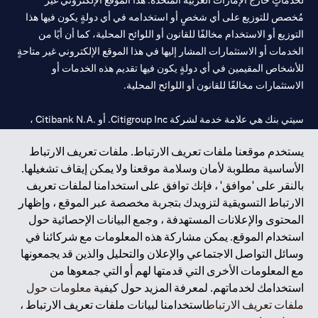
لخدماتٍ خارج الإمارات العربية المتحدة. هذا الموقع الإلكتروني غير
مُخصص للتوزيع على أي شخصٍ أو استخدامه في أي دولةٍ يكون فيها هذا
التوزيع أو الاستخدام مخالفًا للقانون أو اللوائح المحلية، كما أن أيًا من
الخدمات أو الاستثمارات المشار إليها في هذا الموقع الإلكتروني غير متاحةٍ
للأشخاص المقيمين في أي دولةٍ يكون فيها تقديم هذه الخدمات أو
الاستثمارات مخالفًا للقانون أو اللوائح المحلية.
سيتي بنك هي علامة خدمة لشركة Citigroup Inc. أو .Citibank N.A ،
مستخدمة ومسجلة في جميع أنحاء العالم.
يستخدم موقعنا ملفات تعريف الارتباط. ملفات تعريف الارتباط
الأساسية مطلوبة لأمان وسلامة موقعنا ولا يمكن إيقاف تشغيلها.
سيتي بنك إن. إيه. الإمارات مسجل لدى مصرف الإمارات المركزي تحت
بالنقر على 'موافق' ، فإنك توافق على استخدامنا لملفات تعريف
أرقام التراخيص 202563 لفرع الوصل في دبي، 531989 لفرع مول
الارتباط التسويقية لتزويدك بتجربة مخصصة عبر الموقع ، وإظهار
الإمارات في دبي، و
CN-1002019
لفرع أبوظبي. هاتف: 4000 311 04.
المحتوى والإعلانات المستهدفة ، وجمع البيانات الإحصائية حول
فرع سيتي بنك إن إيه - الإمارات العربية المتحدة مرخص من مصرف
استخدام الموقع. يمكن مشاركة هذه المعلومات مع شركائنا في
الإمارات العربية المتحدة المركزي كفرع لبنك أجنبي.
وسائل التواصل الاجتماعي والإعلان والتحليل والذين قد يجمعونها
سيتي بنك إن إيه الإمارات العربية المتحدة مرخص من هيئة الأوراق المالية
مع المعلومات الأخرى التي قدمتها لهم أو التي جمعوها من
والسلع في الإمارات العربية المتحدة ("SCA") للقيام بالنشاط المالي لـ أ)
استخدامك لخدماتهم. لمعرفة المزيد حول كيفية
معلومات حول
الاستشارات المالية والتعريف والترويج بموجب ترخيص رقم
ملفات تعريف الارتباط
استخدامنا لبيانات ملفات تعريف الارتباط ،
20200000097 ب) وسيط تداول في الأسواق الدولية بموجب ترخيص