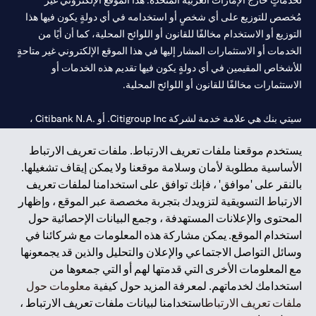
لخدماتٍ خارج الإمارات العربية المتحدة. هذا الموقع الإلكتروني غير
مُخصص للتوزيع على أي شخصٍ أو استخدامه في أي دولةٍ يكون فيها هذا
التوزيع أو الاستخدام مخالفًا للقانون أو اللوائح المحلية، كما أن أيًا من
الخدمات أو الاستثمارات المشار إليها في هذا الموقع الإلكتروني غير متاحةٍ
للأشخاص المقيمين في أي دولةٍ يكون فيها تقديم هذه الخدمات أو
الاستثمارات مخالفًا للقانون أو اللوائح المحلية.
سيتي بنك هي علامة خدمة لشركة Citigroup Inc. أو .Citibank N.A ،
مستخدمة ومسجلة في جميع أنحاء العالم.
يستخدم موقعنا ملفات تعريف الارتباط. ملفات تعريف الارتباط
الأساسية مطلوبة لأمان وسلامة موقعنا ولا يمكن إيقاف تشغيلها.
سيتي بنك إن. إيه. الإمارات مسجل لدى مصرف الإمارات المركزي تحت
بالنقر على 'موافق' ، فإنك توافق على استخدامنا لملفات تعريف
أرقام التراخيص 202563 لفرع الوصل في دبي، 531989 لفرع مول
الارتباط التسويقية لتزويدك بتجربة مخصصة عبر الموقع ، وإظهار
الإمارات في دبي، و
CN-1002019
لفرع أبوظبي. هاتف: 4000 311 04.
المحتوى والإعلانات المستهدفة ، وجمع البيانات الإحصائية حول
فرع سيتي بنك إن إيه - الإمارات العربية المتحدة مرخص من مصرف
استخدام الموقع. يمكن مشاركة هذه المعلومات مع شركائنا في
الإمارات العربية المتحدة المركزي كفرع لبنك أجنبي.
وسائل التواصل الاجتماعي والإعلان والتحليل والذين قد يجمعونها
سيتي بنك إن إيه الإمارات العربية المتحدة مرخص من هيئة الأوراق المالية
مع المعلومات الأخرى التي قدمتها لهم أو التي جمعوها من
والسلع في الإمارات العربية المتحدة ("SCA") للقيام بالنشاط المالي لـ أ)
استخدامك لخدماتهم. لمعرفة المزيد حول كيفية
معلومات حول
الاستشارات المالية والتعريف والترويج بموجب ترخيص رقم
ملفات تعريف الارتباط
استخدامنا لبيانات ملفات تعريف الارتباط ،
20200000097 ب) وسيط تداول في الأسواق الدولية بموجب ترخيص