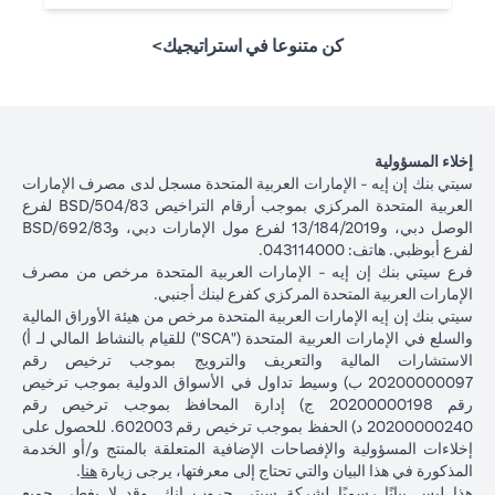
كن متنوعا في استراتيجيك>
إخلاء المسؤولية
سيتي بنك إن إيه - الإمارات العربية المتحدة مسجل لدى مصرف الإمارات
العربية المتحدة المركزي بموجب أرقام التراخيص BSD/504/83 لفرع
الوصل دبي، و13/184/2019 لفرع مول الإمارات دبي، وBSD/692/83
لفرع أبوظبي. هاتف: 043114000.
فرع سيتي بنك إن إيه - الإمارات العربية المتحدة مرخص من مصرف
الإمارات العربية المتحدة المركزي كفرع لبنك أجنبي.
سيتي بنك إن إيه الإمارات العربية المتحدة مرخص من هيئة الأوراق المالية
والسلع في الإمارات العربية المتحدة ("SCA") للقيام بالنشاط المالي لـ أ)
الاستشارات المالية والتعريف والترويج بموجب ترخيص رقم
20200000097 ب) وسيط تداول في الأسواق الدولية بموجب ترخيص
رقم 20200000198 ج) إدارة المحافظ بموجب ترخيص رقم
20200000240 د) الحفظ بموجب ترخيص رقم 602003. للحصول على
إخلاءات المسؤولية والإفصاحات الإضافية المتعلقة بالمنتج و/أو الخدمة
(opens in a new tab)
المذكورة في هذا البيان والتي تحتاج إلى معرفتها، يرجى زيارة
هنا
.
هذا ليس بيانًا رسميًا لشركة سيتي جروب انك. وقد لا يغطي جميع