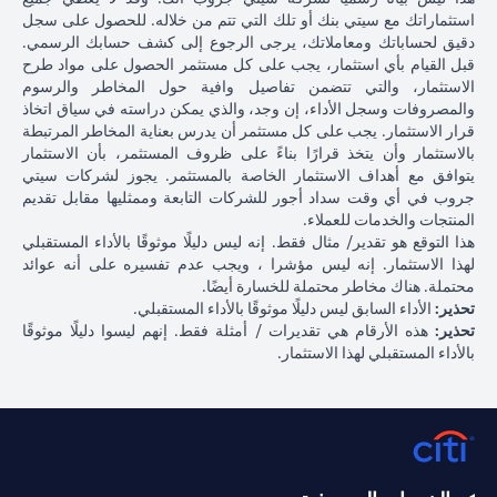
استثماراتك مع سيتي بنك أو تلك التي تتم من خلاله. للحصول على سجل
دقيق لحساباتك ومعاملاتك، يرجى الرجوع إلى كشف حسابك الرسمي.
قبل القيام بأي استثمار، يجب على كل مستثمر الحصول على مواد طرح
الاستثمار، والتي تتضمن تفاصيل وافية حول المخاطر والرسوم
والمصروفات وسجل الأداء، إن وجد، والذي يمكن دراسته في سياق اتخاذ
قرار الاستثمار. يجب على كل مستثمر أن يدرس بعناية المخاطر المرتبطة
بالاستثمار وأن يتخذ قرارًا بناءً على ظروف المستثمر، بأن الاستثمار
يتوافق مع أهداف الاستثمار الخاصة بالمستثمر. يجوز لشركات سيتي
جروب في أي وقت سداد أجور للشركات التابعة وممثليها مقابل تقديم
المنتجات والخدمات للعملاء.
هذا التوقع هو تقدير/ مثال فقط. إنه ليس دليلًا موثوقًا بالأداء المستقبلي
لهذا الاستثمار. إنه ليس مؤشرا ، ويجب عدم تفسيره على أنه عوائد
محتملة. هناك مخاطر محتملة للخسارة أيضًا.
تحذير:
الأداء السابق ليس دليلًا موثوقًا بالأداء المستقبلي.
تحذير:
هذه الأرقام هي تقديرات / أمثلة فقط. إنهم ليسوا دليلًا موثوقًا
بالأداء المستقبلي لهذا الاستثمار.