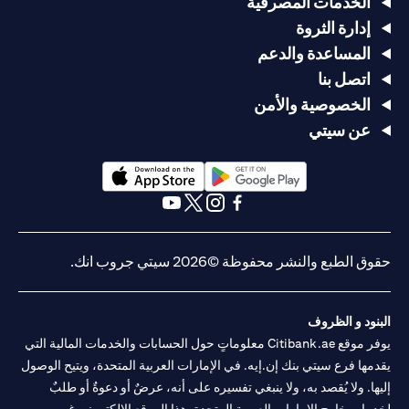
الخدمات المصرفية
إدارة الثروة
المساعدة والدعم
اتصل بنا
الخصوصية والأمن
عن سيتي
(opens in a new tab)
(opens in a new tab)
(opens in a new tab)
(opens in a new tab)
(opens in a new tab)
(opens in a new tab)
حقوق الطبع والنشر محفوظة ©2026 سيتي جروب انك.
البنود و الظروف
يوفر موقع Citibank.ae معلوماتٍ حول الحسابات والخدمات المالية التي
يقدمها فرع سيتي بنك إن.إيه. في الإمارات العربية المتحدة، ويتيح الوصول
إليها. ولا يُقصد به، ولا ينبغي تفسيره على أنه، عرضٌ أو دعوةٌ أو طلبٌ