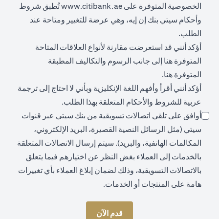
opens in a new tab
الخصوصية المتوفرة على
www.citibank.ae
تُطبق شروط
وأحكام سيتي بنك إن إيه، وهي عرضة للتغيير ومتاحة عند
الطلب.
أؤكد أنني قد استعرضت مقارنة لأنواع العلاقات المتاحة
opens in a new tab
المتوفرة
هنا
إلى جانب الرسوم والتكاليف المطبقة
opens in a new tab
المتوفرة
هنا
.
أؤكد أنني أقرأ وأفهم اللغة الإنكليزية وبأني لا احتاج إلى ترجمة
عربية للشروط والأحكام المتعلقة بهذا الطلب.
أوافق على تلقي اتصالات تسويقية من بنك سيتي عبر قنوات
سيتي (مثل الرسائل النصية القصيرة، البريد الإلكتروني،
المكالمات الهاتفية، والبريد). سيتم إرسال الاتصالات المتعلقة
بالخدمات إلى العملاء بغض النظر عن اختيارهم فيما يتعلق
بالاتصالات التسويقية، وذلك لضمان إبلاغ العملاء بأي تغييرات
هامة على المنتجات أو الخدمات.
قدم الآن