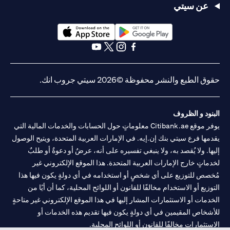
عن سيتي
opens in a new tab
opens in a new tab
opens in a new tab
opens in a new tab
opens in a new tab
opens in a new tab
حقوق الطبع والنشر محفوظة ©2026 سيتي جروب انك.
البنود و الظروف
يوفر موقع Citibank.ae معلوماتٍ حول الحسابات والخدمات المالية التي
يقدمها فرع سيتي بنك إن.إيه. في الإمارات العربية المتحدة، ويتيح الوصول
إليها. ولا يُقصد به، ولا ينبغي تفسيره على أنه، عرضٌ أو دعوةٌ أو طلبٌ
لخدماتٍ خارج الإمارات العربية المتحدة. هذا الموقع الإلكتروني غير
مُخصص للتوزيع على أي شخصٍ أو استخدامه في أي دولةٍ يكون فيها هذا
التوزيع أو الاستخدام مخالفًا للقانون أو اللوائح المحلية، كما أن أيًا من
الخدمات أو الاستثمارات المشار إليها في هذا الموقع الإلكتروني غير متاحةٍ
للأشخاص المقيمين في أي دولةٍ يكون فيها تقديم هذه الخدمات أو
الاستثمارات مخالفًا للقانون أو اللوائح المحلية.