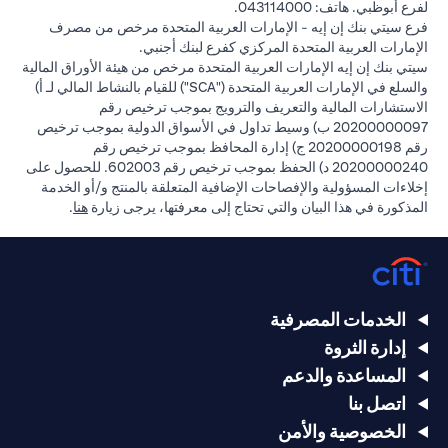
لفرع أبوظبي. هاتف: 043114000.
فرع سيتي بنك إن إيه - الإمارات العربية المتحدة مرخص من مصرف
الإمارات العربية المتحدة المركزي كفرع لبنك أجنبي.
سيتي بنك إن إيه الإمارات العربية المتحدة مرخص من هيئة الأوراق المالية
والسلع في الإمارات العربية المتحدة ("SCA") للقيام بالنشاط المالي لـ أ)
الاستشارات المالية والتعريف والترويج بموجب ترخيص رقم
20200000097 ب) وسيط تداول في الأسواق الدولية بموجب ترخيص
رقم 20200000198 ج) إدارة المحافظ بموجب ترخيص رقم
20200000240 د) الحفظ بموجب ترخيص رقم 602003. للحصول على
إخلاءات المسؤولية والإفصاحات الإضافية المتعلقة بالمنتج و/أو الخدمة
in a new tab
المذكورة في هذا البيان والتي تحتاج إلى معرفتها، يرجى زيارة
هنا
.
الخدمات المصرفية
إدارة الثروة
المساعدة والدعم
اتصل بنا
الخصوصية والأمن