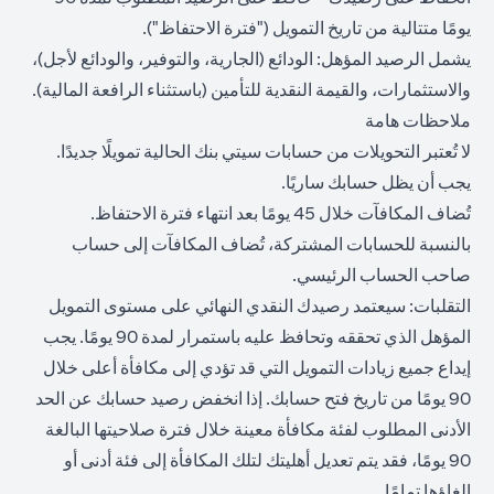
يومًا متتالية من تاريخ التمويل ("فترة الاحتفاظ").
يشمل الرصيد المؤهل: الودائع (الجارية، والتوفير، والودائع لأجل)،
والاستثمارات، والقيمة النقدية للتأمين (باستثناء الرافعة المالية).
ملاحظات هامة
لا تُعتبر التحويلات من حسابات سيتي بنك الحالية تمويلًا جديدًا.
يجب أن يظل حسابك ساريًا.
تُضاف المكافآت خلال 45 يومًا بعد انتهاء فترة الاحتفاظ.
بالنسبة للحسابات المشتركة، تُضاف المكافآت إلى حساب
صاحب الحساب الرئيسي.
التقلبات: سيعتمد رصيدك النقدي النهائي على مستوى التمويل
المؤهل الذي تحققه وتحافظ عليه باستمرار لمدة 90 يومًا. يجب
إيداع جميع زيادات التمويل التي قد تؤدي إلى مكافأة أعلى خلال
90 يومًا من تاريخ فتح حسابك. إذا انخفض رصيد حسابك عن الحد
الأدنى المطلوب لفئة مكافأة معينة خلال فترة صلاحيتها البالغة
90 يومًا، فقد يتم تعديل أهليتك لتلك المكافأة إلى فئة أدنى أو
إلغاؤها تمامًا.