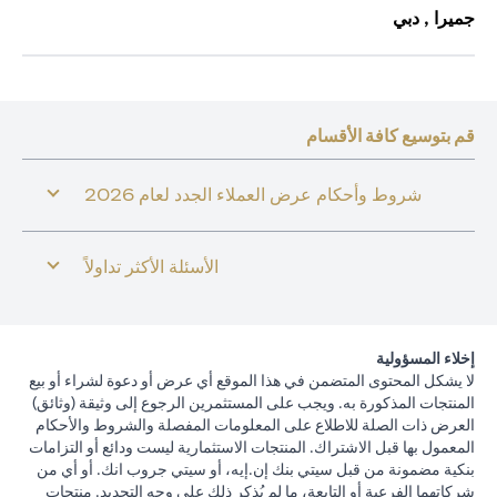
جميرا , دبي
قم بتوسيع كافة الأقسام
شروط وأحكام عرض العملاء الجدد لعام 2026
الأسئلة الأكثر تداولاً
إخلاء المسؤولية
لا يشكل المحتوى المتضمن في هذا الموقع أي عرض أو دعوة لشراء أو بيع
المنتجات المذكورة به. ويجب على المستثمرين الرجوع إلى وثيقة (وثائق)
العرض ذات الصلة للاطلاع على المعلومات المفصلة والشروط والأحكام
المعمول بها قبل الاشتراك. المنتجات الاستثمارية ليست ودائع أو التزامات
بنكية مضمونة من قبل سيتي بنك إن.إيه، أو سيتي جروب انك. أو أي من
شركاتهما الفرعية أو التابعة، ما لم يُذكر ذلك على وجه التحديد. منتجات