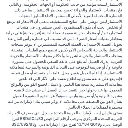
الاستثمار ليست مؤمنة من جانب الحكومة أو الجهات الحكومية، وبالتالي
فإن منتجات الاستثمار والخزانة تخضع لمخاطر الاستثمار، بما في ذلك
الخسارة المحتملة للمبلغ الأصلي المستثمر. الأداء السابق لمنتجات
الاستثمار ليس مؤشرا على النتائج المستقبلية، بمعنى أن الأسعار قد ترتفع
أو تنخفض. يجب أن يكون المستثمرون الذين يستثمرون في منتجات
استثمارية و / أو منتجات خزينة مقومة بعملة أجنبية (غير محلية) على دراية
بمخاطر تقلبات أسعار الصرف التي قد تتسبب في خسارة رأس المال عند
تحويل العملة الأجنبية إلى العملة المحلية للمستثمرين. لا تتوفر منتجات
الاستثمار والخزينة للأشخاص الأمريكيين. تخضع جميع الطلبات المتعلقة
بمنتجات الاستثمار والخزينة لشروط وأحكام منتجات الاستثمار والخزينة
الفردية. يدرك العميل أنه يقع على عاتقه السعي للحصول على مشورة
قانونية و / أو ضريبية للوقوف على التبعات القانونية والضريبية لمعاملاته
الاستثمارية. إذا قام العميل بتغيير محل إقامته أو جنسيته أو محل عمله،
فإنه يقع على عاتقه مسؤولية اطلاع نفسه على الآثار التي قد تلحق
بتعاملاته الاستثمارية نتيجة هذا التغيير، والامتثال لجميع القوانين واللوائح
المعمول بها عند دخولها حيز التنفيذ. يدرك العميل أن سيتي بنك لا يقدم
مشورة قانونية و/أو ضريبية وليس مسؤولاً عن تقديم المشورة للعميل
بشأن القوانين المطبقة على معاملاته. لا يوفر سيتي بنك الإمارات مراقبة
مستمرة لممتلكات العملاء الحاليين.
سيتي بنك إن إيه - الإمارات العربية المتحدة مسجل لدى مصرف الإمارات
العربية المتحدة المركزي بموجب أرقام التراخيص BSD/504/83 لفرع
الوصل دبي، و13/184/2019 لفرع مول الإمارات دبي، وBSD/692/83