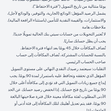
يومًا متتالية من تاريخ التمويل ("فترة الاحتفاظ").
يشمل الرصيد المؤهل: الودائع (الجارية، والتوفير، والودائع لأجل)،
والاستثمارات، والقيمة النقدية للتأمين (باستثناء الرافعة المالية).
ملاحظات هامة
لا تُعتبر التحويلات من حسابات سيتي بنك الحالية تمويلًا جديدًا.
يجب أن يظل حسابك ساريًا.
تُضاف المكافآت خلال 45 يومًا بعد انتهاء فترة الاحتفاظ.
بالنسبة للحسابات المشتركة، تُضاف المكافآت إلى حساب
صاحب الحساب الرئيسي.
التقلبات: سيعتمد رصيدك النقدي النهائي على مستوى التمويل
المؤهل الذي تحققه وتحافظ عليه باستمرار لمدة 90 يومًا. يجب
إيداع جميع زيادات التمويل التي قد تؤدي إلى مكافأة أعلى خلال
90 يومًا من تاريخ فتح حسابك. إذا انخفض رصيد حسابك عن الحد
الأدنى المطلوب لفئة مكافأة معينة خلال فترة صلاحيتها البالغة
90 يومًا، فقد يتم تعديل أهليتك لتلك المكافأة إلى فئة أدنى أو
إلغاؤها تمامًا.