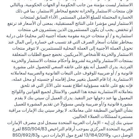
الاستثمار ليست مؤمنة من جانب الحكومة أو الجهات الحكومية، وبالتالي
فإن منتجات الاستثمار والخزانة تخضع لمخاطر الاستثمار، بما في ذلك
الخسارة المحتملة للمبلغ الأصلي المستثمر. الأداء السابق لمنتجات
الاستثمار ليس مؤشرا على النتائج المستقبلية، بمعنى أن الأسعار قد ترتفع
أو تنخفض. يجب أن يكون المستثمرون الذين يستثمرون في منتجات
استثمارية و / أو منتجات خزينة مقومة بعملة أجنبية (غير محلية) على دراية
بمخاطر تقلبات أسعار الصرف التي قد تتسبب في خسارة رأس المال عند
تحويل العملة الأجنبية إلى العملة المحلية للمستثمرين. لا تتوفر منتجات
الاستثمار والخزينة للأشخاص الأمريكيين. تخضع جميع الطلبات المتعلقة
بمنتجات الاستثمار والخزينة لشروط وأحكام منتجات الاستثمار والخزينة
الفردية. يدرك العميل أنه يقع على عاتقه السعي للحصول على مشورة
قانونية و / أو ضريبية للوقوف على التبعات القانونية والضريبية لمعاملاته
الاستثمارية. إذا قام العميل بتغيير محل إقامته أو جنسيته أو محل عمله،
فإنه يقع على عاتقه مسؤولية اطلاع نفسه على الآثار التي قد تلحق
بتعاملاته الاستثمارية نتيجة هذا التغيير، والامتثال لجميع القوانين واللوائح
المعمول بها عند دخولها حيز التنفيذ. يدرك العميل أن سيتي بنك لا يقدم
مشورة قانونية و/أو ضريبية وليس مسؤولاً عن تقديم المشورة للعميل
بشأن القوانين المطبقة على معاملاته. لا يوفر سيتي بنك الإمارات مراقبة
مستمرة لممتلكات العملاء الحاليين.
سيتي بنك إن إيه - الإمارات العربية المتحدة مسجل لدى مصرف الإمارات
العربية المتحدة المركزي بموجب أرقام التراخيص BSD/504/83 لفرع
الوصل دبي، و13/184/2019 لفرع مول الإمارات دبي، وBSD/692/83