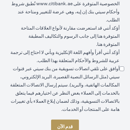
(opens in a new tab)
الخصوصية المتوفرة على
www.citibank.ae
تُطبق شروط
وأحكام سيتي بنك إن إيه، وهي عرضة للتغيير ومتاحة عند
الطلب.
أؤكد أنني قد استعرضت مقارنة لأنواع العلاقات المتاحة
(opens in a new tab)
المتوفرة
هنا
إلى جانب الرسوم والتكاليف المطبقة
(opens in a new tab)
المتوفرة
هنا
.
أؤكد أنني أقرأ وأفهم اللغة الإنكليزية وبأني لا احتاج إلى ترجمة
عربية للشروط والأحكام المتعلقة بهذا الطلب.
أوافق على تلقي اتصالات تسويقية من بنك سيتي عبر قنوات
سيتي (مثل الرسائل النصية القصيرة، البريد الإلكتروني،
المكالمات الهاتفية، والبريد). سيتم إرسال الاتصالات المتعلقة
بالخدمات إلى العملاء بغض النظر عن اختيارهم فيما يتعلق
بالاتصالات التسويقية، وذلك لضمان إبلاغ العملاء بأي تغييرات
هامة على المنتجات أو الخدمات.
قدم الآن