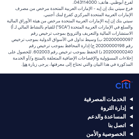
لفرع أبوظبي. هاتف: 043114000.
فرع سيتي بنك إن إيه - الإمارات العربية المتحدة مرخص من مصرف
الإمارات العربية المتحدة المركزي كفرع لبنك أجنبي.
سيتي بنك إن إيه الإمارات العربية المتحدة مرخص من هيئة الأوراق المالية
والسلع في الإمارات العربية المتحدة ("SCA") للقيام بالنشاط المالي لـ أ)
الاستشارات المالية والتعريف والترويج بموجب ترخيص رقم
20200000097 ب) وسيط تداول في الأسواق الدولية بموجب ترخيص
رقم 20200000198 ج) إدارة المحافظ بموجب ترخيص رقم
20200000240 د) الحفظ بموجب ترخيص رقم 602003. للحصول على
إخلاءات المسؤولية والإفصاحات الإضافية المتعلقة بالمنتج و/أو الخدمة
(opens in a new tab)
المذكورة في هذا البيان والتي تحتاج إلى معرفتها، يرجى زيارة
هنا
.
الخدمات المصرفية
إدارة الثروة
المساعدة والدعم
اتصل بنا
الخصوصية والأمن