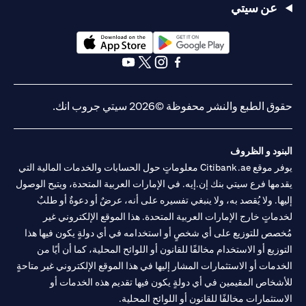
عن سيتي
(opens in a new tab)
(opens in a new tab)
(opens in a new tab)
(opens in a new tab)
(opens in a new tab)
(opens in a new tab)
حقوق الطبع والنشر محفوظة ©2026 سيتي جروب انك.
البنود و الظروف
يوفر موقع Citibank.ae معلوماتٍ حول الحسابات والخدمات المالية التي
يقدمها فرع سيتي بنك إن.إيه. في الإمارات العربية المتحدة، ويتيح الوصول
إليها. ولا يُقصد به، ولا ينبغي تفسيره على أنه، عرضٌ أو دعوةٌ أو طلبٌ
لخدماتٍ خارج الإمارات العربية المتحدة. هذا الموقع الإلكتروني غير
مُخصص للتوزيع على أي شخصٍ أو استخدامه في أي دولةٍ يكون فيها هذا
التوزيع أو الاستخدام مخالفًا للقانون أو اللوائح المحلية، كما أن أيًا من
الخدمات أو الاستثمارات المشار إليها في هذا الموقع الإلكتروني غير متاحةٍ
للأشخاص المقيمين في أي دولةٍ يكون فيها تقديم هذه الخدمات أو
الاستثمارات مخالفًا للقانون أو اللوائح المحلية.