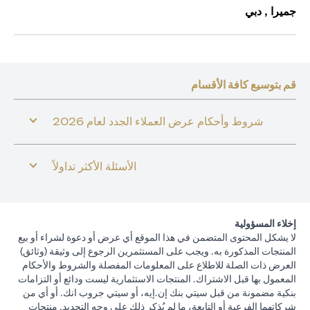
جميرا , دبي
قم بتوسيع كافة الأقسام
شروط وأحكام عرض العملاء الجدد لعام 2026
الأسئلة الأكثر تداولاً
إخلاء المسؤولية
لا يشكل المحتوى المتضمن في هذا الموقع أي عرض أو دعوة لشراء أو بيع
المنتجات المذكورة به. ويجب على المستثمرين الرجوع إلى وثيقة (وثائق)
العرض ذات الصلة للاطلاع على المعلومات المفصلة والشروط والأحكام
المعمول بها قبل الاشتراك. المنتجات الاستثمارية ليست ودائع أو التزامات
بنكية مضمونة من قبل سيتي بنك إن.إيه، أو سيتي جروب انك. أو أي من
شركاتهما الفرعية أو التابعة، ما لم يُذكر ذلك على وجه التحديد. منتجات