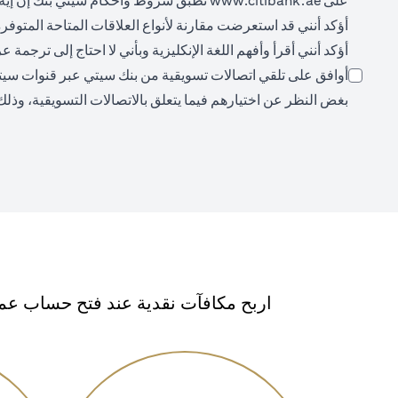
على
www.citibank.ae
تُطبق شروط وأحكام سيتي بنك إن إيه،
أؤكد أنني قد استعرضت مقارنة لأنواع العلاقات المتاحة المتوفر
أؤكد أنني أقرأ وأفهم اللغة الإنكليزية وبأني لا احتاج إلى ترجمة
أوافق على تلقي اتصالات تسويقية من بنك سيتي عبر قنوات سيتي (م
بغض النظر عن اختيارهم فيما يتعلق بالاتصالات التسويقية، وذلك
اربح مكافآت نقدية عند فتح حساب عمي