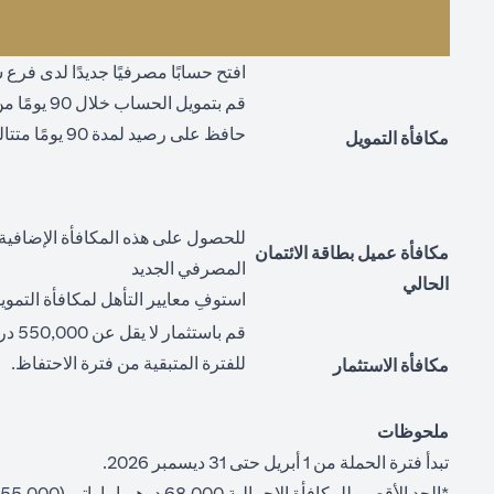
افتح حسابًا مصرفيًا جديدًا لدى فر
قم بتمويل الحساب خلال 90 يومًا من تاريخ فتحه ("تاريخ التمويل")
حافظ على رصيد لمدة 90 يومًا متتالية من تاريخ التمويل ("فترة الاحتفاظ")
مكافأة التمويل
للحصول على هذه المكافأة الإضافية،
مكافأة عميل بطاقة الائتمان
المصرفي الجديد
الحالي
استوفِ معايير التأهل لمكافأة التموي
قم ب
للفترة المتبقية من فترة الاحتفاظ.
مكافأة الاستثمار
ملحوظات
تبدأ فترة الحملة من 1 أبريل حتى 31 ديسمبر 2026.
*الحد الأقصى للمكافأة الإجمالية 68,000 درهم إماراتي (55,000 درهم إماراتي للتمويل + 3,000 درهم إماراتي لحامل البطاقة + 10,000 درهم إماراتي للاستثمار).