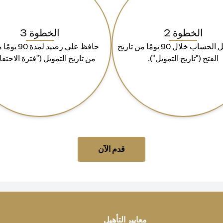
الخطوة 2
الخطوة 3
قم بتمويل الحساب خلال 90 يومًا من تاريخ
حافظ على رصيد لمد
الفتح ("تاريخ التمويل").
من تاريخ التمويل ("فترة الاحتفا
(opens in a new tab)
قدم الآن
معايير التأهيل