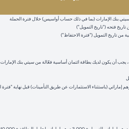
ع سيتي بنك الإمارات (بما في ذلك حساب أواسيس) خلال فترة الحملة
 يجب أن يكون لديك بطاقة ائتمان أساسية فعّالة من سيتي بنك الإمارا
ل
استثمار لا يقل عن 550,000 درهم إماراتي (باستثناء الاستثمارات عن طريق التأمينات) قبل نهاية 