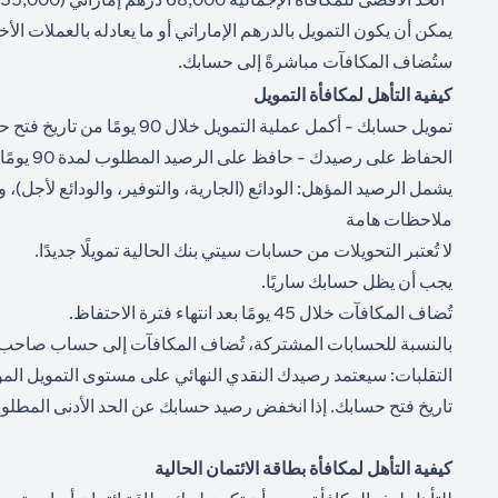
يمكن أن يكون التمويل بالدرهم الإماراتي أو ما يعادله بالعملات ا
ستُضاف المكافآت مباشرةً إلى حسابك.
كيفية التأهل لمكافأة التمويل
تمويل حسابك - أكمل عملية التمويل خلال 90 يومًا من تاريخ فتح حسابك ("تاريخ التمويل") وفقًا لجدول العرض.
الحفاظ على رصيدك - حافظ على الرصيد المطلوب لمدة 90 يومًا متتالية من تاريخ التمويل ("فترة الاحتفاظ").
يشمل الرصيد المؤهل: الودائع (الجارية، والتوفير، والودائع لأجل)، وا
ملاحظات هامة
لا تُعتبر التحويلات من حسابات سيتي بنك الحالية تمويلًا جديدًا.
يجب أن يظل حسابك ساريًا.
تُضاف المكافآت خلال 45 يومًا بعد انتهاء فترة الاحتفاظ.
بالنسبة للحسابات المشتركة، تُضاف المكافآت إلى حساب صاحب
تاريخ فتح حسابك. إذا انخفض رصيد حسابك عن الحد الأدنى المطلوب لفئة مكافأة معينة خلال فترة صلاحيتها البالغة
كيفية التأهل لمكافأة بطاقة الائتمان الحالية