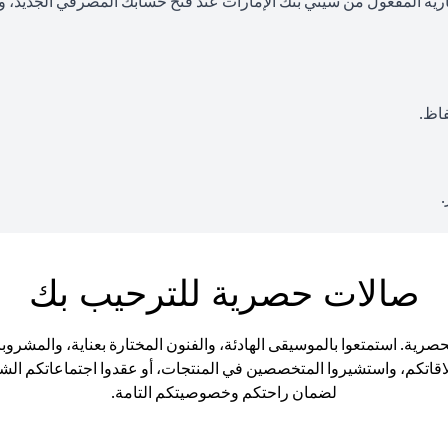
رية المفعول من سيتي بنك الإمارات عند فتح حسابك المصرفي الجديد، وأن
صالات حصرية للترحيب بك
فوا الأجواء الراقية في صالات Citigold Private Client الحصرية. استمتعوا بالموسيقى الهادئة، والفنو
 علاقاتكم، واستشيروا المتخصصين في المنتجات، أو عقدوا اجتماعاتكم ا
لضمان راحتكم وخصوصيتكم التامة.