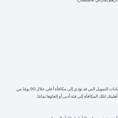
التقلبات: سيعتمد رصيدك النقدي النهائي على مستوى التمويل المؤهل الذي تحققه وتحافظ عليه باستمرار لمدة 90 يومًا. يجب إيداع جميع زيادات التمويل التي قد تؤدي إلى مكافأة أعلى خلال 90 يومًا من