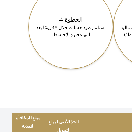
الخطوة 4
ة 90 يومًا متتالية
استلم رصيد حسابك خلال 45 يومًا بعد
ظ").
انتهاء فترة الاحتفاظ.
مبلغ المكافأة
الحدّ الأدنى لمبلغ
النقدية
التمويل