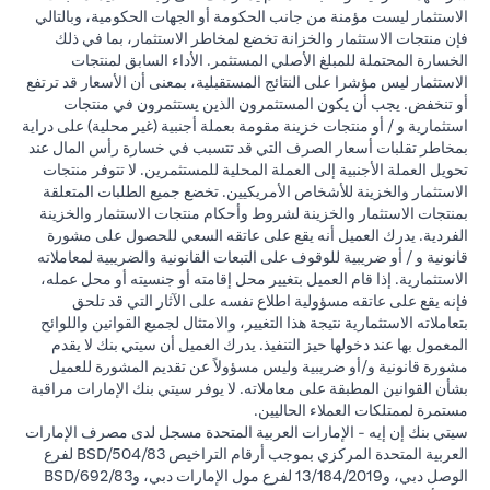
الاستثمار ليست مؤمنة من جانب الحكومة أو الجهات الحكومية، وبالتالي
فإن منتجات الاستثمار والخزانة تخضع لمخاطر الاستثمار، بما في ذلك
الخسارة المحتملة للمبلغ الأصلي المستثمر. الأداء السابق لمنتجات
الاستثمار ليس مؤشرا على النتائج المستقبلية، بمعنى أن الأسعار قد ترتفع
أو تنخفض. يجب أن يكون المستثمرون الذين يستثمرون في منتجات
استثمارية و / أو منتجات خزينة مقومة بعملة أجنبية (غير محلية) على دراية
بمخاطر تقلبات أسعار الصرف التي قد تتسبب في خسارة رأس المال عند
تحويل العملة الأجنبية إلى العملة المحلية للمستثمرين. لا تتوفر منتجات
الاستثمار والخزينة للأشخاص الأمريكيين. تخضع جميع الطلبات المتعلقة
بمنتجات الاستثمار والخزينة لشروط وأحكام منتجات الاستثمار والخزينة
الفردية. يدرك العميل أنه يقع على عاتقه السعي للحصول على مشورة
قانونية و / أو ضريبية للوقوف على التبعات القانونية والضريبية لمعاملاته
الاستثمارية. إذا قام العميل بتغيير محل إقامته أو جنسيته أو محل عمله،
فإنه يقع على عاتقه مسؤولية اطلاع نفسه على الآثار التي قد تلحق
بتعاملاته الاستثمارية نتيجة هذا التغيير، والامتثال لجميع القوانين واللوائح
المعمول بها عند دخولها حيز التنفيذ. يدرك العميل أن سيتي بنك لا يقدم
مشورة قانونية و/أو ضريبية وليس مسؤولاً عن تقديم المشورة للعميل
بشأن القوانين المطبقة على معاملاته. لا يوفر سيتي بنك الإمارات مراقبة
مستمرة لممتلكات العملاء الحاليين.
سيتي بنك إن إيه - الإمارات العربية المتحدة مسجل لدى مصرف الإمارات
العربية المتحدة المركزي بموجب أرقام التراخيص BSD/504/83 لفرع
الوصل دبي، و13/184/2019 لفرع مول الإمارات دبي، وBSD/692/83