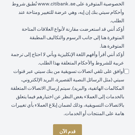
opens in a new tab
الخصوصية المتوفرة على
www.citibank.ae
تُطبق شروط
وأحكام سيتي بنك إن إيه، وهي عرضة للتغيير ومتاحة عند
الطلب.
أؤكد أنني قد استعرضت مقارنة لأنواع العلاقات المتاحة
opens in a new tab
المتوفرة
هنا
إلى جانب الرسوم والتكاليف المطبقة
opens in a new tab
المتوفرة
هنا
.
أؤكد أنني أقرأ وأفهم اللغة الإنكليزية وبأني لا احتاج إلى ترجمة
عربية للشروط والأحكام المتعلقة بهذا الطلب.
أوافق على تلقي اتصالات تسويقية من بنك سيتي عبر قنوات
سيتي (مثل الرسائل النصية القصيرة، البريد الإلكتروني،
المكالمات الهاتفية، والبريد). سيتم إرسال الاتصالات المتعلقة
بالخدمات إلى العملاء بغض النظر عن اختيارهم فيما يتعلق
بالاتصالات التسويقية، وذلك لضمان إبلاغ العملاء بأي تغييرات
هامة على المنتجات أو الخدمات.
قدم الآن