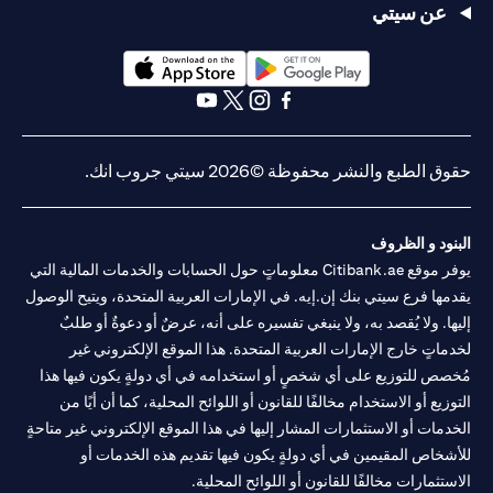
عن سيتي
opens in a new tab
opens in a new tab
opens in a new tab
opens in a new tab
opens in a new tab
opens in a new tab
حقوق الطبع والنشر محفوظة ©2026 سيتي جروب انك.
البنود و الظروف
يوفر موقع Citibank.ae معلوماتٍ حول الحسابات والخدمات المالية التي
يقدمها فرع سيتي بنك إن.إيه. في الإمارات العربية المتحدة، ويتيح الوصول
إليها. ولا يُقصد به، ولا ينبغي تفسيره على أنه، عرضٌ أو دعوةٌ أو طلبٌ
لخدماتٍ خارج الإمارات العربية المتحدة. هذا الموقع الإلكتروني غير
مُخصص للتوزيع على أي شخصٍ أو استخدامه في أي دولةٍ يكون فيها هذا
التوزيع أو الاستخدام مخالفًا للقانون أو اللوائح المحلية، كما أن أيًا من
الخدمات أو الاستثمارات المشار إليها في هذا الموقع الإلكتروني غير متاحةٍ
للأشخاص المقيمين في أي دولةٍ يكون فيها تقديم هذه الخدمات أو
الاستثمارات مخالفًا للقانون أو اللوائح المحلية.