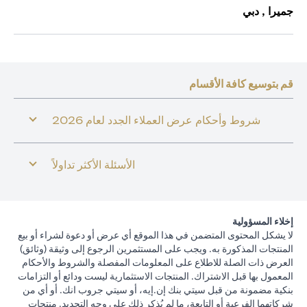
جميرا , دبي
قم بتوسيع كافة الأقسام
شروط وأحكام عرض العملاء الجدد لعام 2026
الأسئلة الأكثر تداولاً
إخلاء المسؤولية
لا يشكل المحتوى المتضمن في هذا الموقع أي عرض أو دعوة لشراء أو بيع
المنتجات المذكورة به. ويجب على المستثمرين الرجوع إلى وثيقة (وثائق)
العرض ذات الصلة للاطلاع على المعلومات المفصلة والشروط والأحكام
المعمول بها قبل الاشتراك. المنتجات الاستثمارية ليست ودائع أو التزامات
بنكية مضمونة من قبل سيتي بنك إن.إيه، أو سيتي جروب انك. أو أي من
شركاتهما الفرعية أو التابعة، ما لم يُذكر ذلك على وجه التحديد. منتجات