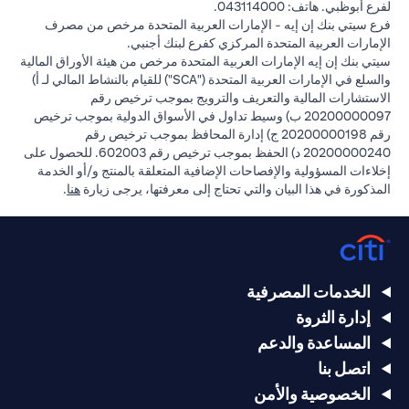
لفرع أبوظبي. هاتف: 043114000.
فرع سيتي بنك إن إيه - الإمارات العربية المتحدة مرخص من مصرف
الإمارات العربية المتحدة المركزي كفرع لبنك أجنبي.
سيتي بنك إن إيه الإمارات العربية المتحدة مرخص من هيئة الأوراق المالية
والسلع في الإمارات العربية المتحدة ("SCA") للقيام بالنشاط المالي لـ أ)
الاستشارات المالية والتعريف والترويج بموجب ترخيص رقم
20200000097 ب) وسيط تداول في الأسواق الدولية بموجب ترخيص
رقم 20200000198 ج) إدارة المحافظ بموجب ترخيص رقم
20200000240 د) الحفظ بموجب ترخيص رقم 602003. للحصول على
إخلاءات المسؤولية والإفصاحات الإضافية المتعلقة بالمنتج و/أو الخدمة
in a new tab
المذكورة في هذا البيان والتي تحتاج إلى معرفتها، يرجى زيارة
هنا
.
الخدمات المصرفية
إدارة الثروة
المساعدة والدعم
اتصل بنا
الخصوصية والأمن