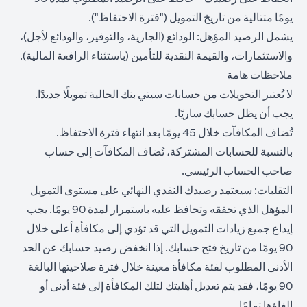
يومًا متتالية من تاريخ التمويل ("فترة الاحتفاظ").
يشمل الرصيد المؤهل: الودائع (الجارية، والتوفير، والودائع لأجل)،
والاستثمارات، والقيمة النقدية للتأمين (باستثناء الرافعة المالية).
ملاحظات هامة
لا تُعتبر التحويلات من حسابات سيتي بنك الحالية تمويلًا جديدًا.
يجب أن يظل حسابك ساريًا.
تُضاف المكافآت خلال 45 يومًا بعد انتهاء فترة الاحتفاظ.
بالنسبة للحسابات المشتركة، تُضاف المكافآت إلى حساب
صاحب الحساب الرئيسي.
التقلبات: سيعتمد رصيدك النقدي النهائي على مستوى التمويل
المؤهل الذي تحققه وتحافظ عليه باستمرار لمدة 90 يومًا. يجب
إيداع جميع زيادات التمويل التي قد تؤدي إلى مكافأة أعلى خلال
90 يومًا من تاريخ فتح حسابك. إذا انخفض رصيد حسابك عن الحد
الأدنى المطلوب لفئة مكافأة معينة خلال فترة صلاحيتها البالغة
90 يومًا، فقد يتم تعديل أهليتك لتلك المكافأة إلى فئة أدنى أو
إلغاؤها تمامًا.