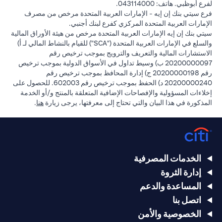
لفرع أبوظبي. هاتف: 043114000.
فرع سيتي بنك إن إيه - الإمارات العربية المتحدة مرخص من مصرف
الإمارات العربية المتحدة المركزي كفرع لبنك أجنبي.
سيتي بنك إن إيه الإمارات العربية المتحدة مرخص من هيئة الأوراق المالية
والسلع في الإمارات العربية المتحدة ("SCA") للقيام بالنشاط المالي لـ أ)
الاستشارات المالية والتعريف والترويج بموجب ترخيص رقم
20200000097 ب) وسيط تداول في الأسواق الدولية بموجب ترخيص
رقم 20200000198 ج) إدارة المحافظ بموجب ترخيص رقم
20200000240 د) الحفظ بموجب ترخيص رقم 602003. للحصول على
إخلاءات المسؤولية والإفصاحات الإضافية المتعلقة بالمنتج و/أو الخدمة
(opens in a new tab)
المذكورة في هذا البيان والتي تحتاج إلى معرفتها، يرجى زيارة
هنا
.
الخدمات المصرفية
إدارة الثروة
المساعدة والدعم
اتصل بنا
الخصوصية والأمن