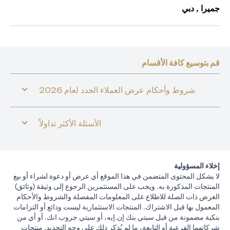
جميرا , دبي
قم بتوسيع كافة الأقسام
شروط وأحكام عرض العملاء الجدد لعام 2026
الأسئلة الأكثر تداولاً
إخلاء المسؤولية
لا يشكل المحتوى المتضمن في هذا الموقع أي عرض أو دعوة لشراء أو بيع
المنتجات المذكورة به. ويجب على المستثمرين الرجوع إلى وثيقة (وثائق)
العرض ذات الصلة للاطلاع على المعلومات المفصلة والشروط والأحكام
المعمول بها قبل الاشتراك. المنتجات الاستثمارية ليست ودائع أو التزامات
بنكية مضمونة من قبل سيتي بنك إن.إيه، أو سيتي جروب انك. أو أي من
شركاتهما الفرعية أو التابعة، ما لم يُذكر ذلك على وجه التحديد. منتجات