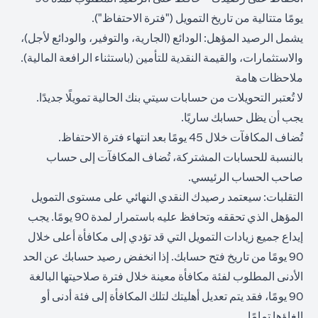
يومًا متتالية من تاريخ التمويل ("فترة الاحتفاظ").
يشمل الرصيد المؤهل: الودائع (الجارية، والتوفير، والودائع لأجل)،
والاستثمارات، والقيمة النقدية للتأمين (باستثناء الرافعة المالية).
ملاحظات هامة
لا تُعتبر التحويلات من حسابات سيتي بنك الحالية تمويلًا جديدًا.
يجب أن يظل حسابك ساريًا.
تُضاف المكافآت خلال 45 يومًا بعد انتهاء فترة الاحتفاظ.
بالنسبة للحسابات المشتركة، تُضاف المكافآت إلى حساب
صاحب الحساب الرئيسي.
التقلبات: سيعتمد رصيدك النقدي النهائي على مستوى التمويل
المؤهل الذي تحققه وتحافظ عليه باستمرار لمدة 90 يومًا. يجب
إيداع جميع زيادات التمويل التي قد تؤدي إلى مكافأة أعلى خلال
90 يومًا من تاريخ فتح حسابك. إذا انخفض رصيد حسابك عن الحد
الأدنى المطلوب لفئة مكافأة معينة خلال فترة صلاحيتها البالغة
90 يومًا، فقد يتم تعديل أهليتك لتلك المكافأة إلى فئة أدنى أو
إلغاؤها تمامًا.