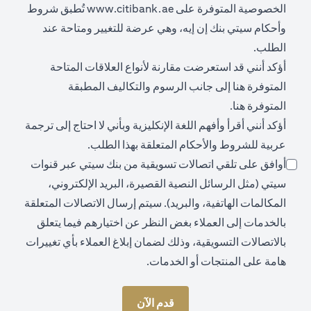
(opens in a new tab)
الخصوصية المتوفرة على
www.citibank.ae
تُطبق شروط
وأحكام سيتي بنك إن إيه، وهي عرضة للتغيير ومتاحة عند
الطلب.
أؤكد أنني قد استعرضت مقارنة لأنواع العلاقات المتاحة
(opens in a new tab)
المتوفرة
هنا
إلى جانب الرسوم والتكاليف المطبقة
(opens in a new tab)
المتوفرة
هنا
.
أؤكد أنني أقرأ وأفهم اللغة الإنكليزية وبأني لا احتاج إلى ترجمة
عربية للشروط والأحكام المتعلقة بهذا الطلب.
أوافق على تلقي اتصالات تسويقية من بنك سيتي عبر قنوات
سيتي (مثل الرسائل النصية القصيرة، البريد الإلكتروني،
المكالمات الهاتفية، والبريد). سيتم إرسال الاتصالات المتعلقة
بالخدمات إلى العملاء بغض النظر عن اختيارهم فيما يتعلق
بالاتصالات التسويقية، وذلك لضمان إبلاغ العملاء بأي تغييرات
هامة على المنتجات أو الخدمات.
قدم الآن