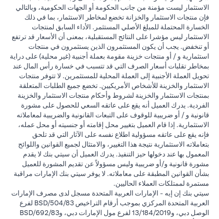
الاستثمار ليست مؤمنة من جانب الحكومة أو الجهات الحكومية، وبالتالي
فإن منتجات الاستثمار والخزانة تخضع لمخاطر الاستثمار، بما في ذلك
الخسارة المحتملة للمبلغ الأصلي المستثمر. الأداء السابق لمنتجات
الاستثمار ليس مؤشرا على النتائج المستقبلية، بمعنى أن الأسعار قد ترتفع
أو تنخفض. يجب أن يكون المستثمرون الذين يستثمرون في منتجات
استثمارية و / أو منتجات خزينة مقومة بعملة أجنبية (غير محلية) على دراية
بمخاطر تقلبات أسعار الصرف التي قد تتسبب في خسارة رأس المال عند
تحويل العملة الأجنبية إلى العملة المحلية للمستثمرين. لا تتوفر منتجات
الاستثمار والخزينة للأشخاص الأمريكيين. تخضع جميع الطلبات المتعلقة
بمنتجات الاستثمار والخزينة لشروط وأحكام منتجات الاستثمار والخزينة
الفردية. يدرك العميل أنه يقع على عاتقه السعي للحصول على مشورة
قانونية و / أو ضريبية للوقوف على التبعات القانونية والضريبية لمعاملاته
الاستثمارية. إذا قام العميل بتغيير محل إقامته أو جنسيته أو محل عمله،
فإنه يقع على عاتقه مسؤولية اطلاع نفسه على الآثار التي قد تلحق
بتعاملاته الاستثمارية نتيجة هذا التغيير، والامتثال لجميع القوانين واللوائح
المعمول بها عند دخولها حيز التنفيذ. يدرك العميل أن سيتي بنك لا يقدم
مشورة قانونية و/أو ضريبية وليس مسؤولاً عن تقديم المشورة للعميل
بشأن القوانين المطبقة على معاملاته. لا يوفر سيتي بنك الإمارات مراقبة
مستمرة لممتلكات العملاء الحاليين.
سيتي بنك إن إيه - الإمارات العربية المتحدة مسجل لدى مصرف الإمارات
العربية المتحدة المركزي بموجب أرقام التراخيص BSD/504/83 لفرع
الوصل دبي، و13/184/2019 لفرع مول الإمارات دبي، وBSD/692/83