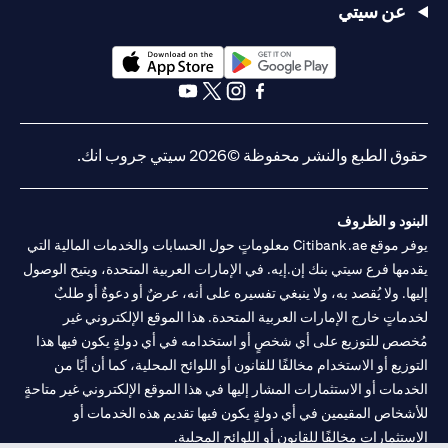
عن سيتي
(opens in a new tab)
(opens in a new tab)
(opens in a new tab)
(opens in a new tab)
(opens in a new tab)
(opens in a new tab)
حقوق الطبع والنشر محفوظة ©2026 سيتي جروب انك.
البنود و الظروف
يوفر موقع Citibank.ae معلوماتٍ حول الحسابات والخدمات المالية التي
يقدمها فرع سيتي بنك إن.إيه. في الإمارات العربية المتحدة، ويتيح الوصول
إليها. ولا يُقصد به، ولا ينبغي تفسيره على أنه، عرضٌ أو دعوةٌ أو طلبٌ
لخدماتٍ خارج الإمارات العربية المتحدة. هذا الموقع الإلكتروني غير
مُخصص للتوزيع على أي شخصٍ أو استخدامه في أي دولةٍ يكون فيها هذا
التوزيع أو الاستخدام مخالفًا للقانون أو اللوائح المحلية، كما أن أيًا من
الخدمات أو الاستثمارات المشار إليها في هذا الموقع الإلكتروني غير متاحةٍ
للأشخاص المقيمين في أي دولةٍ يكون فيها تقديم هذه الخدمات أو
الاستثمارات مخالفًا للقانون أو اللوائح المحلية.