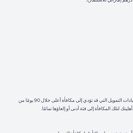
التقلبات: سيعتمد رصيدك النقدي النهائي على مستوى التمويل المؤهل الذي تحققه وتحافظ عليه باستمرار لمدة 90 يومًا. يجب إيداع جميع زيادات التمويل التي قد تؤدي إلى مكافأة أعلى خلال 90 يومًا من