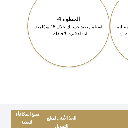
الخطوة 4
ة 90 يومًا متتالية
استلم رصيد حسابك خلال 45 يومًا بعد
ظ").
انتهاء فترة الاحتفاظ.
مبلغ المكافأة
الحدّ الأدنى لمبلغ
النقدية
التمويل