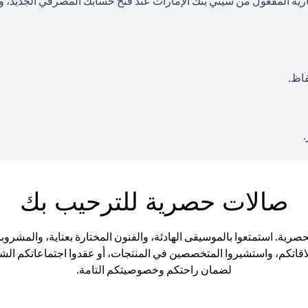
رية المفعول من سيتي بنك الإمارات عند فتح حسابك المصرفي الجديد، وأن
صالات حصرية للترحيب بك
فوا الأجواء الراقية في صالات Citigold Private Client الحصرية. استمتعوا بالموسيقى الهادئة، والفنو
 علاقاتكم، واستشيروا المتخصصين في المنتجات، أو عقدوا اجتماعاتكم ا
لضمان راحتكم وخصوصيتكم التامة.