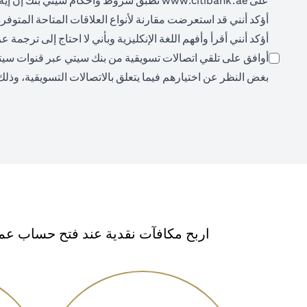
على
www.citibank.ae
تُطبق شروط وأحكام سيتي بنك إن إيه،
أؤكد أنني قد استعرضت مقارنة لأنواع العلاقات المتاحة المتوفر
أؤكد أنني أقرأ وأفهم اللغة الإنكليزية وبأني لا احتاج إلى ترجمة
أوافق على تلقي اتصالات تسويقية من بنك سيتي عبر قنوات سيتي (م
بغض النظر عن اختيارهم فيما يتعلق بالاتصالات التسويقية، وذلك
اربح مكافآت نقدية عند فتح حساب عمي