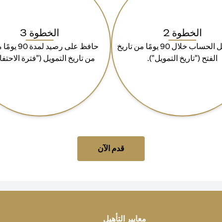
الخطوة 2
الخطوة 3
قم بتمويل الحساب خلال 90 يومًا من تاريخ
حافظ على رصيد لمد
الفتح ("تاريخ التمويل").
من تاريخ التمويل ("فترة الاحتفا
(opens in a new tab)
قدم الآن
معايير التأهيل