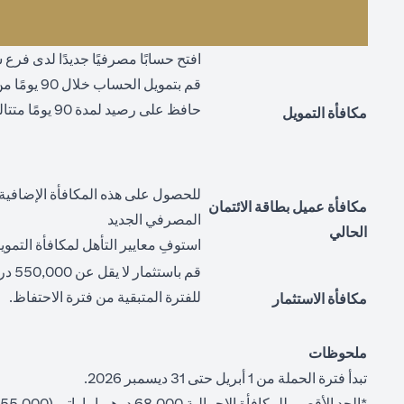
افتح حسابًا مصرفيًا جديدًا لدى فر
قم بتمويل الحساب خلال 90 يومًا من تاريخ فتحه ("تاريخ التمويل")
حافظ على رصيد لمدة 90 يومًا متتالية من تاريخ التمويل ("فترة الاحتفاظ")
مكافأة التمويل
للحصول على هذه المكافأة الإضافية،
مكافأة عميل بطاقة الائتمان
المصرفي الجديد
الحالي
استوفِ معايير التأهل لمكافأة التموي
قم ب
للفترة المتبقية من فترة الاحتفاظ.
مكافأة الاستثمار
ملحوظات
تبدأ فترة الحملة من 1 أبريل حتى 31 ديسمبر 2026.
*الحد الأقصى للمكافأة الإجمالية 68,000 درهم إماراتي (55,000 درهم إماراتي للتمويل + 3,000 درهم إماراتي لحامل البطاقة + 10,000 درهم إماراتي للاستثمار).