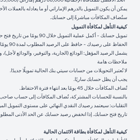
يمكن أن يكون التمويل بالدرهم الإماراتي أو ما يعادله بالعملات ا
ستُضاف المكافآت مباشرةً إلى حسابك.
كيفية التأهل لمكافأة التمويل
تمويل حسابك - أكمل عملية التمويل خلال 90 يومًا من تاريخ فتح حسابك ("تاريخ التمويل") وفقًا لجدول العرض.
الحفاظ على رصيدك - حافظ على الرصيد المطلوب لمدة 90 يومًا متتالية من تاريخ التمويل ("فترة الاحتفاظ").
يشمل الرصيد المؤهل: الودائع (الجارية، والتوفير، والودائع لأجل)، وا
ملاحظات هامة
لا تُعتبر التحويلات من حسابات سيتي بنك الحالية تمويلًا جديدًا.
يجب أن يظل حسابك ساريًا.
تُضاف المكافآت خلال 45 يومًا بعد انتهاء فترة الاحتفاظ.
بالنسبة للحسابات المشتركة، تُضاف المكافآت إلى حساب صاحب
تاريخ فتح حسابك. إذا انخفض رصيد حسابك عن الحد الأدنى المطلوب لفئة مكافأة معينة خلال فترة صلاحيتها البالغة
كيفية التأهل لمكافأة بطاقة الائتمان الحالية