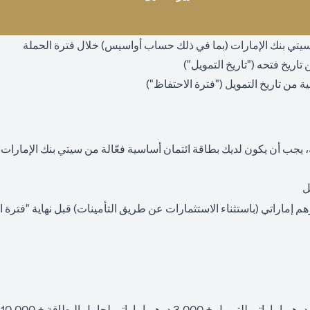
ع سيتي بنك الإمارات (بما في ذلك حساب أواسيس) خلال فترة الحملة
 يجب أن يكون لديك بطاقة ائتمان أساسية فعّالة من سيتي بنك الإمارا
ل
استثمار لا يقل عن 550,000 درهم إماراتي (باستثناء الاستثمارات عن طريق التأمينات) قبل نهاية 