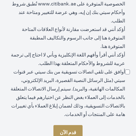
(opens in a new tab)
الخصوصية المتوفرة على
www.citibank.ae
تُطبق شروط
وأحكام سيتي بنك إن إيه، وهي عرضة للتغيير ومتاحة عند
الطلب.
أؤكد أنني قد استعرضت مقارنة لأنواع العلاقات المتاحة
(opens in a new tab)
المتوفرة
هنا
إلى جانب الرسوم والتكاليف المطبقة
(opens in a new tab)
المتوفرة
هنا
.
أؤكد أنني أقرأ وأفهم اللغة الإنكليزية وبأني لا احتاج إلى ترجمة
عربية للشروط والأحكام المتعلقة بهذا الطلب.
أوافق على تلقي اتصالات تسويقية من بنك سيتي عبر قنوات
سيتي (مثل الرسائل النصية القصيرة، البريد الإلكتروني،
المكالمات الهاتفية، والبريد). سيتم إرسال الاتصالات المتعلقة
بالخدمات إلى العملاء بغض النظر عن اختيارهم فيما يتعلق
بالاتصالات التسويقية، وذلك لضمان إبلاغ العملاء بأي تغييرات
هامة على المنتجات أو الخدمات.
قدم الآن