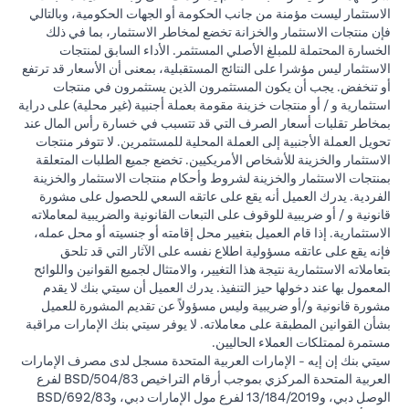
الاستثمار ليست مؤمنة من جانب الحكومة أو الجهات الحكومية، وبالتالي
فإن منتجات الاستثمار والخزانة تخضع لمخاطر الاستثمار، بما في ذلك
الخسارة المحتملة للمبلغ الأصلي المستثمر. الأداء السابق لمنتجات
الاستثمار ليس مؤشرا على النتائج المستقبلية، بمعنى أن الأسعار قد ترتفع
أو تنخفض. يجب أن يكون المستثمرون الذين يستثمرون في منتجات
استثمارية و / أو منتجات خزينة مقومة بعملة أجنبية (غير محلية) على دراية
بمخاطر تقلبات أسعار الصرف التي قد تتسبب في خسارة رأس المال عند
تحويل العملة الأجنبية إلى العملة المحلية للمستثمرين. لا تتوفر منتجات
الاستثمار والخزينة للأشخاص الأمريكيين. تخضع جميع الطلبات المتعلقة
بمنتجات الاستثمار والخزينة لشروط وأحكام منتجات الاستثمار والخزينة
الفردية. يدرك العميل أنه يقع على عاتقه السعي للحصول على مشورة
قانونية و / أو ضريبية للوقوف على التبعات القانونية والضريبية لمعاملاته
الاستثمارية. إذا قام العميل بتغيير محل إقامته أو جنسيته أو محل عمله،
فإنه يقع على عاتقه مسؤولية اطلاع نفسه على الآثار التي قد تلحق
بتعاملاته الاستثمارية نتيجة هذا التغيير، والامتثال لجميع القوانين واللوائح
المعمول بها عند دخولها حيز التنفيذ. يدرك العميل أن سيتي بنك لا يقدم
مشورة قانونية و/أو ضريبية وليس مسؤولاً عن تقديم المشورة للعميل
بشأن القوانين المطبقة على معاملاته. لا يوفر سيتي بنك الإمارات مراقبة
مستمرة لممتلكات العملاء الحاليين.
سيتي بنك إن إيه - الإمارات العربية المتحدة مسجل لدى مصرف الإمارات
العربية المتحدة المركزي بموجب أرقام التراخيص BSD/504/83 لفرع
الوصل دبي، و13/184/2019 لفرع مول الإمارات دبي، وBSD/692/83