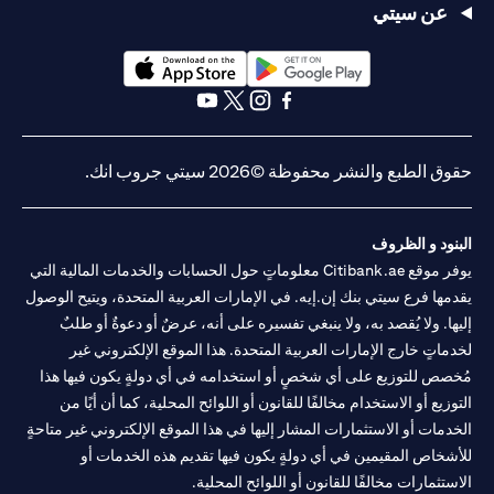
عن سيتي
(opens in a new tab)
(opens in a new tab)
(opens in a new tab)
(opens in a new tab)
(opens in a new tab)
(opens in a new tab)
حقوق الطبع والنشر محفوظة ©2026 سيتي جروب انك.
البنود و الظروف
يوفر موقع Citibank.ae معلوماتٍ حول الحسابات والخدمات المالية التي
يقدمها فرع سيتي بنك إن.إيه. في الإمارات العربية المتحدة، ويتيح الوصول
إليها. ولا يُقصد به، ولا ينبغي تفسيره على أنه، عرضٌ أو دعوةٌ أو طلبٌ
لخدماتٍ خارج الإمارات العربية المتحدة. هذا الموقع الإلكتروني غير
مُخصص للتوزيع على أي شخصٍ أو استخدامه في أي دولةٍ يكون فيها هذا
التوزيع أو الاستخدام مخالفًا للقانون أو اللوائح المحلية، كما أن أيًا من
الخدمات أو الاستثمارات المشار إليها في هذا الموقع الإلكتروني غير متاحةٍ
للأشخاص المقيمين في أي دولةٍ يكون فيها تقديم هذه الخدمات أو
الاستثمارات مخالفًا للقانون أو اللوائح المحلية.