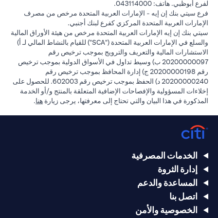
لفرع أبوظبي. هاتف: 043114000.
فرع سيتي بنك إن إيه - الإمارات العربية المتحدة مرخص من مصرف
الإمارات العربية المتحدة المركزي كفرع لبنك أجنبي.
سيتي بنك إن إيه الإمارات العربية المتحدة مرخص من هيئة الأوراق المالية
والسلع في الإمارات العربية المتحدة ("SCA") للقيام بالنشاط المالي لـ أ)
الاستشارات المالية والتعريف والترويج بموجب ترخيص رقم
20200000097 ب) وسيط تداول في الأسواق الدولية بموجب ترخيص
رقم 20200000198 ج) إدارة المحافظ بموجب ترخيص رقم
20200000240 د) الحفظ بموجب ترخيص رقم 602003. للحصول على
إخلاءات المسؤولية والإفصاحات الإضافية المتعلقة بالمنتج و/أو الخدمة
(opens in a new tab)
المذكورة في هذا البيان والتي تحتاج إلى معرفتها، يرجى زيارة
هنا
.
الخدمات المصرفية
إدارة الثروة
المساعدة والدعم
اتصل بنا
الخصوصية والأمن