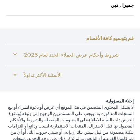
جميرا , دبي
قم بتوسيع كافة الأقسام
شروط وأحكام عرض العملاء الجدد لعام 2026
الأسئلة الأكثر تداولاً
إخلاء المسؤولية
لا يشكل المحتوى المتضمن في هذا الموقع أي عرض أو دعوة لشراء أو بيع
المنتجات المذكورة به. ويجب على المستثمرين الرجوع إلى وثيقة (وثائق)
العرض ذات الصلة للاطلاع على المعلومات المفصلة والشروط والأحكام
المعمول بها قبل الاشتراك. المنتجات الاستثمارية ليست ودائع أو التزامات
بنكية مضمونة من قبل سيتي بنك إن.إيه، أو سيتي جروب انك. أو أي من
شركاتهما الفرعية أو التابعة، ما لم يُذكر ذلك على وجه التحديد. منتجات