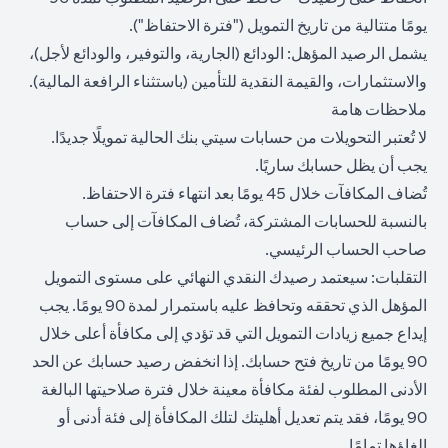
يومًا متتالية من تاريخ التمويل ("فترة الاحتفاظ").
يشمل الرصيد المؤهل: الودائع (الجارية، والتوفير، والودائع لأجل)،
والاستثمارات، والقيمة النقدية للتأمين (باستثناء الرافعة المالية).
ملاحظات هامة
لا تُعتبر التحويلات من حسابات سيتي بنك الحالية تمويلًا جديدًا.
يجب أن يظل حسابك ساريًا.
تُضاف المكافآت خلال 45 يومًا بعد انتهاء فترة الاحتفاظ.
بالنسبة للحسابات المشتركة، تُضاف المكافآت إلى حساب
صاحب الحساب الرئيسي.
التقلبات: سيعتمد رصيدك النقدي النهائي على مستوى التمويل
المؤهل الذي تحققه وتحافظ عليه باستمرار لمدة 90 يومًا. يجب
إيداع جميع زيادات التمويل التي قد تؤدي إلى مكافأة أعلى خلال
90 يومًا من تاريخ فتح حسابك. إذا انخفض رصيد حسابك عن الحد
الأدنى المطلوب لفئة مكافأة معينة خلال فترة صلاحيتها البالغة
90 يومًا، فقد يتم تعديل أهليتك لتلك المكافأة إلى فئة أدنى أو
إلغاؤها تمامًا.