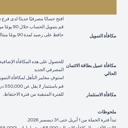
افتح حسابًا مصرفيًا جديدًا لدى فر
قم بتمويل الحساب خلال 90 يومًا من تاريخ فتحه ("تاريخ التمويل")
حافظ على رصيد لمدة 90 يومًا متتالية من تاريخ التمويل ("فترة الاحتفاظ")
مكافأة التمويل
للحصول على هذه المكافأة الإضافية،
مكافأة عميل بطاقة الائتمان
المصرفي الجديد
الحالي
استوفِ معايير التأهل لمكافأة التموي
قم ب
للفترة المتبقية من فترة الاحتفاظ.
مكافأة الاستثمار
ملحوظات
تبدأ فترة الحملة من 1 أبريل حتى 31 ديسمبر 2026.
*الحد الأقصى للمكافأة الإجمالية 68,000 درهم إماراتي (55,000 درهم إماراتي للتمويل + 3,000 درهم إماراتي لحامل البطاقة + 10,000 درهم إماراتي للاستثمار).