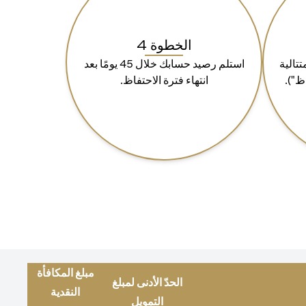
الخطوة 4
ة 90 يومًا متتالية
استلم رصيد حسابك خلال 45 يومًا بعد
ظ").
انتهاء فترة الاحتفاظ.
مبلغ المكافأة
الحدّ الأدنى لمبلغ
النقدية
التمويل