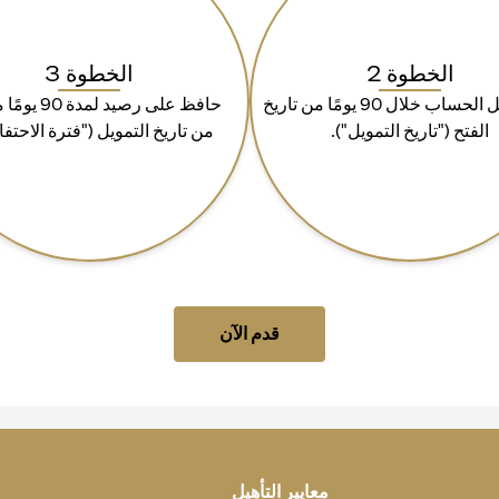
الخطوة 2
الخطوة 3
قم بتمويل الحساب خلال 90 يومًا من تاريخ
حافظ على رصيد لمد
الفتح ("تاريخ التمويل").
من تاريخ التمويل ("فترة الاحتفا
(opens in a new tab)
قدم الآن
معايير التأهيل