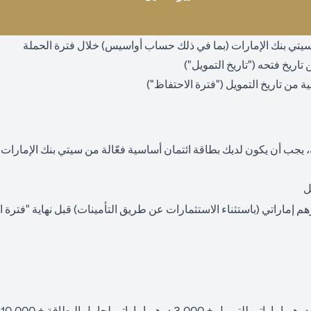
ع سيتي بنك الإمارات (بما في ذلك حساب أواسيس) خلال فترة الحملة
 يجب أن يكون لديك بطاقة ائتمان أساسية فعّالة من سيتي بنك الإمارا
ل
استثمار لا يقل عن 550,000 درهم إماراتي (باستثناء الاستثمارات عن طريق التأمينات) قبل نهاية 