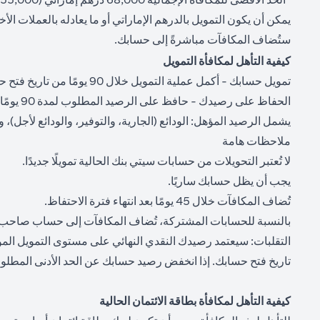
يمكن أن يكون التمويل بالدرهم الإماراتي أو ما يعادله بالعملات ا
ستُضاف المكافآت مباشرةً إلى حسابك.
كيفية التأهل لمكافأة التمويل
تمويل حسابك - أكمل عملية التمويل خلال 90 يومًا من تاريخ فتح حسابك ("تاريخ التمويل") وفقًا لجدول العرض.
الحفاظ على رصيدك - حافظ على الرصيد المطلوب لمدة 90 يومًا متتالية من تاريخ التمويل ("فترة الاحتفاظ").
يشمل الرصيد المؤهل: الودائع (الجارية، والتوفير، والودائع لأجل)، وا
ملاحظات هامة
لا تُعتبر التحويلات من حسابات سيتي بنك الحالية تمويلًا جديدًا.
يجب أن يظل حسابك ساريًا.
تُضاف المكافآت خلال 45 يومًا بعد انتهاء فترة الاحتفاظ.
بالنسبة للحسابات المشتركة، تُضاف المكافآت إلى حساب صاحب
تاريخ فتح حسابك. إذا انخفض رصيد حسابك عن الحد الأدنى المطلوب لفئة مكافأة معينة خلال فترة صلاحيتها البالغة
كيفية التأهل لمكافأة بطاقة الائتمان الحالية