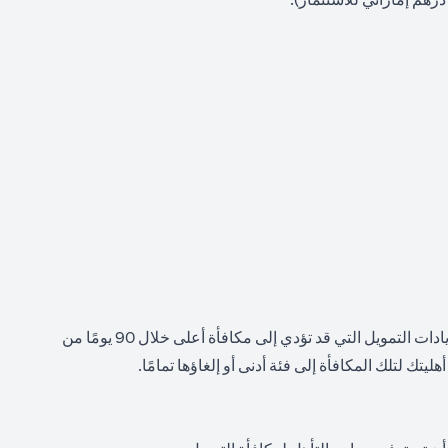
التقلبات: سيعتمد رصيدك النقدي النهائي على مستوى التمويل المؤهل الذي تحققه وتحافظ عليه باستمرار لمدة 90 يومًا. يجب إيداع جميع زيادات التمويل التي قد تؤدي إلى مكافأة أعلى خلال 90 يومًا من