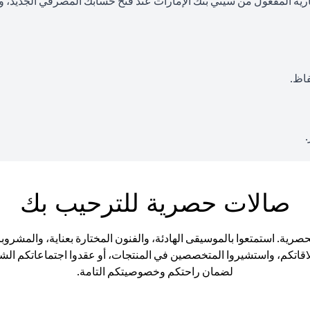
رية المفعول من سيتي بنك الإمارات عند فتح حسابك المصرفي الجديد، وأن
صالات حصرية للترحيب بك
فوا الأجواء الراقية في صالات Citigold Private Client الحصرية. استمتعوا بالموسيقى الهادئة، والفنو
 علاقاتكم، واستشيروا المتخصصين في المنتجات، أو عقدوا اجتماعاتكم ا
لضمان راحتكم وخصوصيتكم التامة.