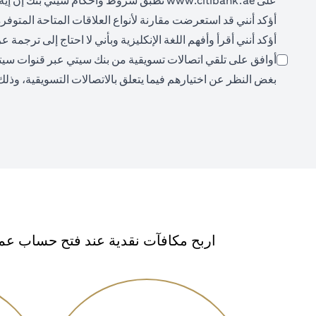
على
www.citibank.ae
تُطبق شروط وأحكام سيتي بنك إن إيه،
أؤكد أنني قد استعرضت مقارنة لأنواع العلاقات المتاحة المتوفر
أؤكد أنني أقرأ وأفهم اللغة الإنكليزية وبأني لا احتاج إلى ترجمة
أوافق على تلقي اتصالات تسويقية من بنك سيتي عبر قنوات سيتي (م
بغض النظر عن اختيارهم فيما يتعلق بالاتصالات التسويقية، وذلك
اربح مكافآت نقدية عند فتح حساب عمي