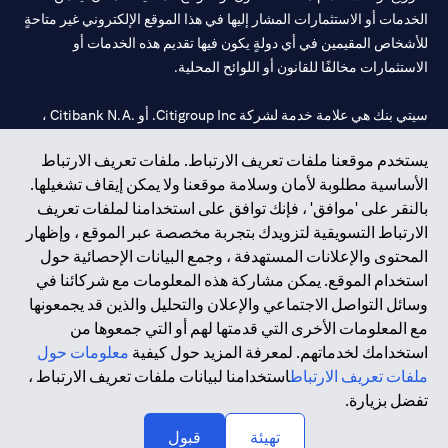
الخدمات أو الاستثمارات المشار إليها في هذا الموقع الإلكتروني غير متاحةٍ
للأشخاص المقيمين في أي دولةٍ يكون فيها تقديم هذه الخدمات أو
الاستثمارات مخالفًا للقانون أو اللوائح المحلية.
سيتي بنك هي علامة خدمة لشركة Citigroup Inc. أو .Citibank N.A ،
مستخدمة ومسجلة في جميع أنحاء العالم.
يستخدم موقعنا ملفات تعريف الارتباط. ملفات تعريف الارتباط
الأساسية مطلوبة لأمان وسلامة موقعنا ولا يمكن إيقاف تشغيلها.
سيتي بنك إن. إيه. الإمارات مسجل لدى مصرف الإمارات المركزي تحت
بالنقر على 'موافق' ، فإنك توافق على استخدامنا لملفات تعريف
أرقام التراخيص 202563 لفرع الوصل في دبي، 531989 لفرع مول
الارتباط التسويقية لتزويدك بتجربة مخصصة عبر الموقع ، وإظهار
الإمارات في دبي، و
CN-1002019
لفرع أبوظبي. هاتف: 4000 311 04.
المحتوى والإعلانات المستهدفة ، وجمع البيانات الإحصائية حول
فرع سيتي بنك إن إيه - الإمارات العربية المتحدة مرخص من مصرف
استخدام الموقع. يمكن مشاركة هذه المعلومات مع شركائنا في
الإمارات العربية المتحدة المركزي كفرع لبنك أجنبي.
وسائل التواصل الاجتماعي والإعلان والتحليل والذين قد يجمعونها
سيتي بنك إن إيه الإمارات العربية المتحدة مرخص من هيئة الأوراق المالية
مع المعلومات الأخرى التي قدمتها لهم أو التي جمعوها من
والسلع في الإمارات العربية المتحدة ("SCA") للقيام بالنشاط المالي لـ أ)
استخدامك لخدماتهم. لمعرفة المزيد حول كيفية
معلومات حول
الاستشارات المالية والتعريف والترويج بموجب ترخيص رقم
ملفات تعريف الارتباط
استخدامنا لبيانات ملفات تعريف الارتباط ،
20200000097 ب) وسيط تداول في الأسواق الدولية بموجب ترخيص
تفضل بزيارة.
رقم 20200000198 ج) إدارة المحافظ بموجب ترخيص رقم
20200000240 د) الحفظ بموجب ترخيص رقم 602003.
تهيئة
قبول