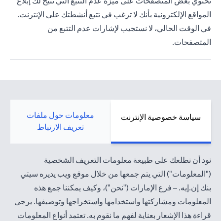
تحتوي بعض المتصفحات على ميزة عدم التتبع التي تتيح لك إبلاغ
المواقع الإلكترونية بأنك لا ترغب في تتبع أنشطتك على الإنترنت.
في الوقت الحالي، لا نستجيب لإشارات عدم التتبع من
المتصفحات.
معلومات حول ملفات
سياسة خصوصية الإنترنت
تعريف الارتباط
نود أن نطلعك على طبيعة معلومات التعريف الشخصية
("المعلومات") التي يتم جمعها من خلال موقع ويب يديره سيتي
بنك إن.إيه. – فرع الإمارات ("نحن")، وكيف يمكننا جمع هذه
المعلومات ومشاركتها واستخدامها واستخراجها وتوصيفها. يرجى
قراءة هذا الإشعار بعناية لفهم ما نقوم به. تعتمد أنواع المعلومات