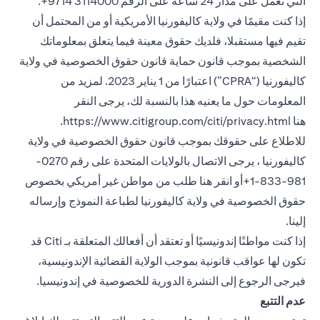
التي تعمل على مدار 24 ساعة على الرقم 3114000 9714+.
إذا كنت مقيمًا في ولاية كاليفورنيا الأمريكية أو من المحتمل أن
تقيم فيها مستقبلا، فلديك حقوق معينة فيما يتعلق بمعلوماتك
الشخصية بموجب قانون حماية قانون حقوق الخصوصية في ولاية
كاليفورنيا (“CPRA”) اعتبارًا من 1 يناير 2023. لمزيد من
المعلومات حول ما يعنيه هذا بالنسبة لك، يرجى النقر
(opens in a new tab)
هنا
https://www.citigroup.com/citi/privacy.html
.
للاطلاع على حقوقك بموجب قانون حقوق الخصوصية في ولاية
كاليفورنيا ، يرجى الاتصال بالولايات المتحدة على رقم 0270-
981-833-1+أو انقر هنا
طلب من مواطن غير أمريكي بخصوص
(opens in a new tab)
حقوق الخصوصية في ولاية كاليفورنيا
لطباعة النموذج وإرساله
إلينا.
إذا كنت مواطنًا إندونيسيًا أو تعتقد أن أفعالك المتعلقة بـ Citi قد
تكون لها عواقب قانونية بموجب الولاية القضائية الإندونيسية،
(opens in a new tab)
فيرجى الرجوع إلى النشرة الدورية
للخصوصية في إندونيسيا
.
عدم التتبع