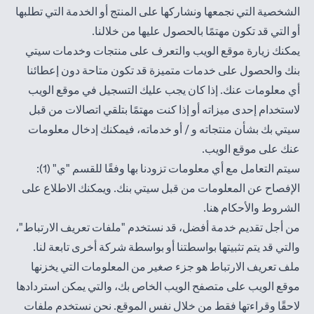
الشخصية التي نجمعها ونشاركها على المنتج أو الخدمة التي تطلبها
أو التي قد تكون مهتمًا بالحصول عليها من خلالنا.
يمكنك زيارة موقع الويب والتعرف على منتجات وخدمات سيتي
بنك والحصول على خدمات متميزة قد تكون متاحة دون إعطائنا
أي معلومات عنك. إذا كان يجب عليك التسجيل في موقع الويب
لاستخدام إحدى ميزاته أو إذا كنت مهتمًا بتلقي اتصالات من قبل
سيتي بك بشأن منتجاته و / أو خدماته، فيمكنك إدخال معلومات
عنك على موقع الويب.
سيتم التعامل مع أي معلومات تزودنا بها وفقًا للقسم "ي" (1):
الإفصاح عن المعلومات من قبل سيتي بنك. ويمكنك الاطلاع على
(opens in a new tab)
الشروط والأحكام
هنا
.
من أجل تقديم خدمة أفضل، قد نستخدم "ملفات تعريف الارتباط"،
والتي قد يتم تثبيتها بواسطتنا أو بواسطة شركة أخرى تابعة لنا.
ملف تعريف الارتباط هو جزء صغير من المعلومات التي يخزنها
موقع الويب على متصفح الويب الخاص بك، والتي يمكن استردادها
لاحقًا وقراءتها فقط من خلال نفس الموقع. نحن نستخدم ملفات