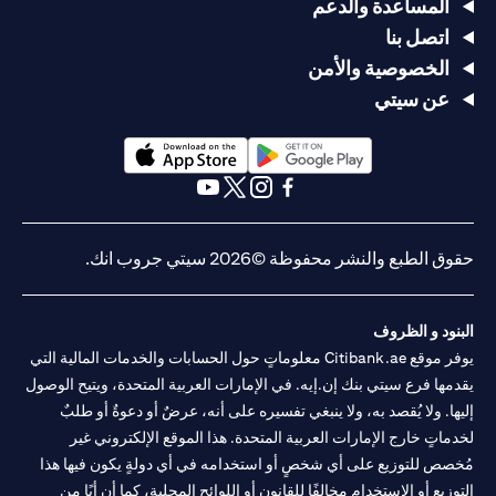
المساعدة والدعم
اتصل بنا
الخصوصية والأمن
عن سيتي
(opens in a new tab)
(opens in a new tab)
(opens in a new tab)
(opens in a new tab)
(opens in a new tab)
(opens in a new tab)
حقوق الطبع والنشر محفوظة ©2026 سيتي جروب انك.
البنود و الظروف
يوفر موقع Citibank.ae معلوماتٍ حول الحسابات والخدمات المالية التي
يقدمها فرع سيتي بنك إن.إيه. في الإمارات العربية المتحدة، ويتيح الوصول
إليها. ولا يُقصد به، ولا ينبغي تفسيره على أنه، عرضٌ أو دعوةٌ أو طلبٌ
لخدماتٍ خارج الإمارات العربية المتحدة. هذا الموقع الإلكتروني غير
مُخصص للتوزيع على أي شخصٍ أو استخدامه في أي دولةٍ يكون فيها هذا
التوزيع أو الاستخدام مخالفًا للقانون أو اللوائح المحلية، كما أن أيًا من