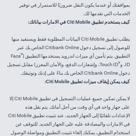
بموافقتك أو عندما يكون النقل ضروريًا للاستمرار في توفير
الخدمات التي نقدمها لك.
كيف يستخدم تطبيق Citi Mobile في الامارات بياناتك:
يطلب تطبيق Citi Mobile البيانات المطلوبة فقط ويستفيد منها
للوصول إلى تسجيل دخول Citibank Online الخاص بك عبر
®
التطبيق. يتم تأمين أي ميزات اندرويد يستخدمها التطبيق (
Face
®
ID، و
Touch ID، وإشعارات الدفع، والأمان المعزز) مقابل تسجيل
دخول Citibank Online الخاص بك بناءً على إذنك وتوثيقك.
كيف يمكن إيقاف ميزات تطبيق Citi Mobile:
لا يمكن تمكين جميع عمليات التسجيل في تطبيق Citi Mobile إلا
على جهاز واحد في أي وقت من أجل أمانك. يتم نقل هذه
الإعدادات تلقائيًا إلى الجهاز الجديد، عند تثبيت تطبيق Citi Mobile
في الامارات والمصادقة عليه على الجهاز الجديد. للتوقف عن
استخدام التطبيق، يمكنك إلغاء تثبيت التطبيق ومواصلة الوصول