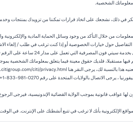
 معلوماتك الشخصية.
كر في ذلك، نشجعك على اتخاذ قرارات تمكننا من تزويدك بمنتجات وخدمات
مات من خلال التأكد من وجود وسائل الحماية المادية والإلكترونية والإج
التفاصيل حول خيارات الخصوصية أو إذا كنت ترغب في طلب / إلغاء الاش
 المصرفية التي تعمل على مدار 24 ساعة على الرقم 3114000 9714+.
تقيم فيها مستقبلا، فلديك حقوق معينة فيما يتعلق بمعلوماتك الشخصية بم
citigroup.com/citi/privacy.html
تصال بالولايات المتحدة على رقم 0270-981-833-1+أو انقر هنا
مواقع الإلكترونية بأنك لا ترغب في تتبع أنشطتك على الإنترنت. في الوق