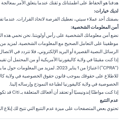
هدفنا هو الحفاظ على اطمئنانك و ثقتك عندما يتعلق الأمر بمعالجة
لديك خيارات:
بصفتك أحد عملاء سيتي، نعطيك الفرصة لاتخاذ القرارات. عندما تف
أمن المعلومات الشخصية:
نضع أمن معلوماتك الشخصية على رأس أولويتنا. نحن نحمي هذه المعلو
موظفينا على التعامل الصحيح مع المعلومات الشخصية. لمزيد من 
الرسائل النصية القصيرة أو البريد الإلكتروني، فلا تتردد في الاتصال بخدمة سيتي فون
إذا كنت مقيمًا في ولاية كاليفورنيا الأمريكية أو من المحتمل أن 
(“CPRA”) اعتبارًا من 1 يناير 2023. لمزيد من المعلومات حول ما يعنيه هذا بالنسبة لك، يرجى النقر هنا
للاطلاع على حقوقك بموجب قانون حقوق الخصوصية في ولاية كاليفورنيا ، يرجى الا
(opens in a new tab)
الخصوصية في ولاية كاليفورنيا
لطباعة النموذج وإرساله إلينا.
إذا كنت مواطنًا إندونيسيًا أو تعتقد أن أفعالك المتعلقة بـ Citi قد تكون لها عواقب قانونية بموجب الولاية القضائية الإندونيسية، فيرجى الرجوع إلى النشرة الدورية
عدم التتبع
تحتوي بعض المتصفحات على ميزة عدم التتبع التي تتيح لك إبلاغ ال