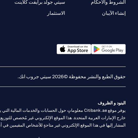
(opens in a new tab)
(opens in a new tab)
الشروط والأحكام
سيتي جولد برايفت كلاينت
(opens in a new tab)
(opens in a new tab)
إنشاء الآيبان
الاستثمار
(opens in a new tab)
(opens in a new tab)
حقوق الطبع والنشر محفوظة ©2026 سيتي جروب انك.
البنود و الظروف
يوفر موقع Citibank.ae معلوماتٍ حول الحسابات والخدمات 
خارج الإمارات العربية المتحدة. هذا الموقع الإلكتروني غير مُخصص للتوزيع ع
المشار إليها في هذا الموقع الإلكتروني غير متاحةٍ للأشخاص المقيمين في أي د