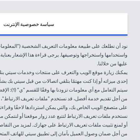
سياسة خصوصية الإنترنت
نود أن نطلعك على طبيعة معلومات التعريف الشخصية ("المعلومات")
واستخدامها واستخراجها وتوصيفها. يرجى قراءة هذا الإشعار بعناية ل
عليها من خلالنا.
يمكنك زيارة موقع الويب والتعرف على منتجات وخدمات سيتي بنك
إحدى ميزاته أو إذا كنت مهتمًا بتلقي اتصالات من قبل سيتي بك بش
سيتم التعامل مع أي معلومات تزودنا بها وفقًا للقسم "ي" (1): الإفصاح عن المعلومات من قبل سيتي بنك. ويمكنك الاطلاع على الشروط والأحكام
من أجل تقديم خدمة أفضل، قد نستخدم "ملفات تعريف الارتباط"، وال
على متصفح الويب الخاص بك، والتي يمكن استردادها لاحقًا وقراءت
نستخدم ملفات تعريف الارتباط لتتبع عدد زوار موقعنا أو لنتمكن 
أو لمنع تثبيت ملفات تعريف الارتباط على جهازك. لمزيد من التفا
من أجل ضمان وصول العميل بآمان إلى تطبيق سيتي للهاتف المتحرك، 