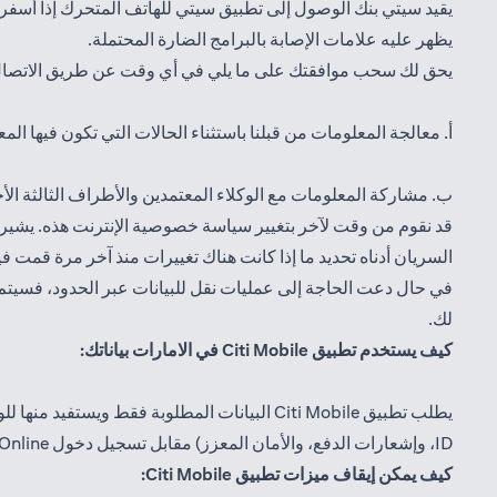
يقيد سيتي بنك الوصول إلى تطبيق سيتي للهاتف المتحرك إذا أسف
يظهر عليه علامات الإصابة بالبرامج الضارة المحتملة.
يحق لك سحب موافقتك على ما يلي في أي وقت عن طريق الاتصا
أ. معالجة المعلومات من قبلنا باستثناء الحالات التي تكون فيها ال
ب. مشاركة المعلومات مع الوكلاء المعتمدين والأطراف الثالثة الأ
قد نقوم من وقت لآخر بتغيير سياسة خصوصية الإنترنت هذه. يشير تا
السريان أدناه تحديد ما إذا كانت هناك تغييرات منذ آخر مرة قمت ف
في حال دعت الحاجة إلى عمليات نقل للبيانات عبر الحدود، فسيتم ذ
لك.
كيف يستخدم تطبيق Citi Mobile في الامارات بياناتك:
يطلب تطبيق Citi Mobile البيانات المطلوبة فقط ويستفيد منها للوصول إلى تسجيل دخول Citibank Online الخاص بك عبر التطبيق. يتم تأمين أي ميزات اندرويد يستخدمها التطبيق (
ID، وإشعارات الدفع، والأمان المعزز) مقابل تسجيل دخول Citibank Online الخاص بك بناءً على إذنك وتوثيقك.
كيف يمكن إيقاف ميزات تطبيق Citi Mobile: