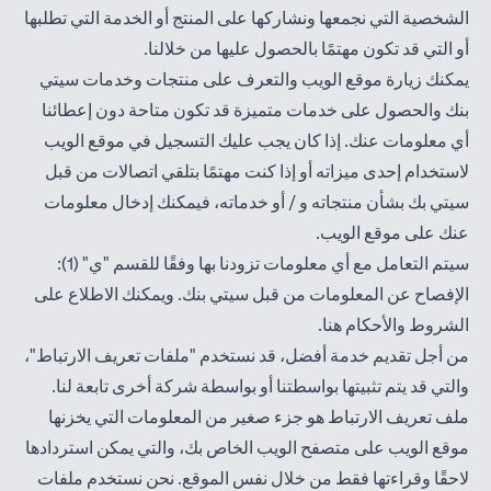
الشخصية التي نجمعها ونشاركها على المنتج أو الخدمة التي تطلبها
أو التي قد تكون مهتمًا بالحصول عليها من خلالنا.
يمكنك زيارة موقع الويب والتعرف على منتجات وخدمات سيتي
بنك والحصول على خدمات متميزة قد تكون متاحة دون إعطائنا
أي معلومات عنك. إذا كان يجب عليك التسجيل في موقع الويب
لاستخدام إحدى ميزاته أو إذا كنت مهتمًا بتلقي اتصالات من قبل
سيتي بك بشأن منتجاته و / أو خدماته، فيمكنك إدخال معلومات
عنك على موقع الويب.
سيتم التعامل مع أي معلومات تزودنا بها وفقًا للقسم "ي" (1):
الإفصاح عن المعلومات من قبل سيتي بنك. ويمكنك الاطلاع على
(opens in a new tab)
الشروط والأحكام
هنا
.
من أجل تقديم خدمة أفضل، قد نستخدم "ملفات تعريف الارتباط"،
والتي قد يتم تثبيتها بواسطتنا أو بواسطة شركة أخرى تابعة لنا.
ملف تعريف الارتباط هو جزء صغير من المعلومات التي يخزنها
موقع الويب على متصفح الويب الخاص بك، والتي يمكن استردادها
لاحقًا وقراءتها فقط من خلال نفس الموقع. نحن نستخدم ملفات