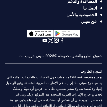
المساعدة والدعم
اتصل بنا
الخصوصية والأمن
عن سيتي
(opens in a new tab)
(opens in a new tab)
(opens in a new tab)
(opens in a new tab)
(opens in a new tab)
(opens in a new tab)
حقوق الطبع والنشر محفوظة ©2026 سيتي جروب انك.
البنود و الظروف
يوفر موقع Citibank.ae معلوماتٍ حول الحسابات والخدمات المالية التي
يقدمها فرع سيتي بنك إن.إيه. في الإمارات العربية المتحدة، ويتيح الوصول
إليها. ولا يُقصد به، ولا ينبغي تفسيره على أنه، عرضٌ أو دعوةٌ أو طلبٌ
لخدماتٍ خارج الإمارات العربية المتحدة. هذا الموقع الإلكتروني غير
مُخصص للتوزيع على أي شخصٍ أو استخدامه في أي دولةٍ يكون فيها هذا
التوزيع أو الاستخدام مخالفًا للقانون أو اللوائح المحلية، كما أن أيًا من