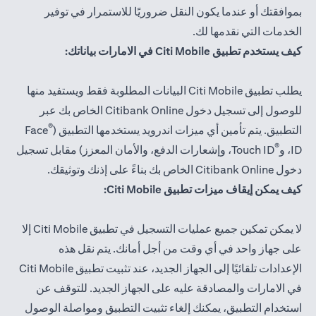
بموافقتك أو عندما يكون النقل ضروريًا للاستمرار في توفير
الخدمات التي نقدمها لك.
كيف يستخدم تطبيق Citi Mobile في الامارات بياناتك:
يطلب تطبيق Citi Mobile البيانات المطلوبة فقط ويستفيد منها
للوصول إلى تسجيل دخول Citibank Online الخاص بك عبر
®
التطبيق. يتم تأمين أي ميزات اندرويد يستخدمها التطبيق (
Face
®
ID، و
Touch ID، وإشعارات الدفع، والأمان المعزز) مقابل تسجيل
دخول Citibank Online الخاص بك بناءً على إذنك وتوثيقك.
كيف يمكن إيقاف ميزات تطبيق Citi Mobile:
لا يمكن تمكين جميع عمليات التسجيل في تطبيق Citi Mobile إلا
على جهاز واحد في أي وقت من أجل أمانك. يتم نقل هذه
الإعدادات تلقائيًا إلى الجهاز الجديد، عند تثبيت تطبيق Citi Mobile
في الامارات والمصادقة عليه على الجهاز الجديد. للتوقف عن
استخدام التطبيق، يمكنك إلغاء تثبيت التطبيق ومواصلة الوصول