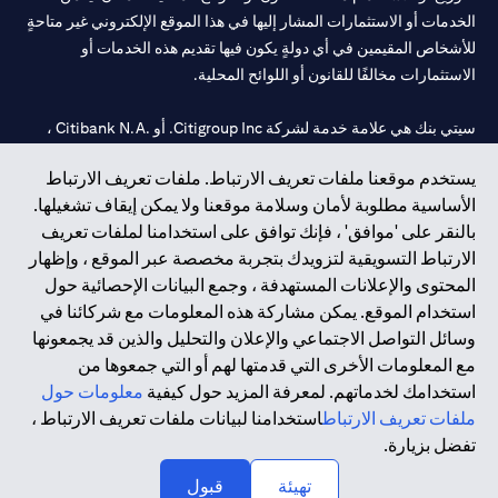
الخدمات أو الاستثمارات المشار إليها في هذا الموقع الإلكتروني غير متاحةٍ
للأشخاص المقيمين في أي دولةٍ يكون فيها تقديم هذه الخدمات أو
الاستثمارات مخالفًا للقانون أو اللوائح المحلية.
سيتي بنك هي علامة خدمة لشركة Citigroup Inc. أو .Citibank N.A ،
مستخدمة ومسجلة في جميع أنحاء العالم.
يستخدم موقعنا ملفات تعريف الارتباط. ملفات تعريف الارتباط
الأساسية مطلوبة لأمان وسلامة موقعنا ولا يمكن إيقاف تشغيلها.
سيتي بنك إن. إيه. الإمارات مسجل لدى مصرف الإمارات المركزي تحت
بالنقر على 'موافق' ، فإنك توافق على استخدامنا لملفات تعريف
أرقام التراخيص 202563 لفرع الوصل في دبي، 531989 لفرع مول
الارتباط التسويقية لتزويدك بتجربة مخصصة عبر الموقع ، وإظهار
الإمارات في دبي، و
CN-1002019
لفرع أبوظبي. هاتف: 4000 311 04.
المحتوى والإعلانات المستهدفة ، وجمع البيانات الإحصائية حول
فرع سيتي بنك إن إيه - الإمارات العربية المتحدة مرخص من مصرف
استخدام الموقع. يمكن مشاركة هذه المعلومات مع شركائنا في
الإمارات العربية المتحدة المركزي كفرع لبنك أجنبي.
وسائل التواصل الاجتماعي والإعلان والتحليل والذين قد يجمعونها
سيتي بنك إن إيه الإمارات العربية المتحدة مرخص من هيئة الأوراق المالية
مع المعلومات الأخرى التي قدمتها لهم أو التي جمعوها من
والسلع في الإمارات العربية المتحدة ("SCA") للقيام بالنشاط المالي لـ أ)
استخدامك لخدماتهم. لمعرفة المزيد حول كيفية
معلومات حول
الاستشارات المالية والتعريف والترويج بموجب ترخيص رقم
ملفات تعريف الارتباط
استخدامنا لبيانات ملفات تعريف الارتباط ،
20200000097 ب) وسيط تداول في الأسواق الدولية بموجب ترخيص
تفضل بزيارة.
رقم 20200000198 ج) إدارة المحافظ بموجب ترخيص رقم
20200000240 د) الحفظ بموجب ترخيص رقم 602003.
تهيئة
قبول