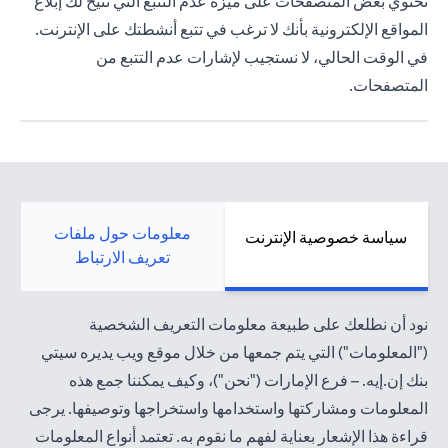
تحتوي بعض المتصفحات على ميزة عدم التتبع التي تتيح لك إبلاغ
المواقع الإلكترونية بأنك لا ترغب في تتبع أنشطتك على الإنترنت.
في الوقت الحالي، لا نستجيب لإشارات عدم التتبع من
المتصفحات.
معلومات حول ملفات
سياسة خصوصية الإنترنت
تعريف الارتباط
نود أن نطلعك على طبيعة معلومات التعريف الشخصية
("المعلومات") التي يتم جمعها من خلال موقع ويب يديره سيتي
بنك إن.إيه. – فرع الإمارات ("نحن")، وكيف يمكننا جمع هذه
المعلومات ومشاركتها واستخدامها واستخراجها وتوصيفها. يرجى
قراءة هذا الإشعار بعناية لفهم ما نقوم به. تعتمد أنواع المعلومات