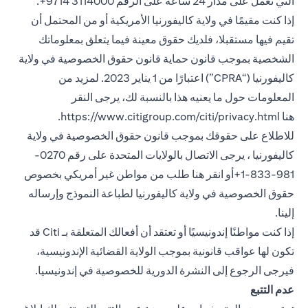
التي تعمل على مدار 24 ساعة على الرقم 3114000 9714+.
إذا كنت مقيمًا في ولاية كاليفورنيا الأمريكية أو من المحتمل أن
تقيم فيها مستقبلا، فلديك حقوق معينة فيما يتعلق بمعلوماتك
الشخصية بموجب قانون حماية قانون حقوق الخصوصية في ولاية
كاليفورنيا (“CPRA”) اعتبارًا من 1 يناير 2023. لمزيد من
المعلومات حول ما يعنيه هذا بالنسبة لك، يرجى النقر
(opens in a new tab)
هنا
https://www.citigroup.com/citi/privacy.html
.
للاطلاع على حقوقك بموجب قانون حقوق الخصوصية في ولاية
كاليفورنيا ، يرجى الاتصال بالولايات المتحدة على رقم 0270-
981-833-1+أو انقر هنا
طلب من مواطن غير أمريكي بخصوص
(opens in a new tab)
حقوق الخصوصية في ولاية كاليفورنيا
لطباعة النموذج وإرساله
إلينا.
إذا كنت مواطنًا إندونيسيًا أو تعتقد أن أفعالك المتعلقة بـ Citi قد
تكون لها عواقب قانونية بموجب الولاية القضائية الإندونيسية،
(opens in a new tab)
فيرجى الرجوع إلى النشرة الدورية
للخصوصية في إندونيسيا
.
عدم التتبع