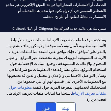
الخدمات أو الاستثمارات المشار إليها في هذا الموقع الإلكتروني غير متاحةٍ
للأشخاص المقيمين في أي دولةٍ يكون فيها تقديم هذه الخدمات أو
الاستثمارات مخالفًا للقانون أو اللوائح المحلية.
سيتي بنك هي علامة خدمة لشركة Citigroup Inc. أو .Citibank N.A ،
مستخدمة ومسجلة في جميع أنحاء العالم.
يستخدم موقعنا ملفات تعريف الارتباط. ملفات تعريف الارتباط
الأساسية مطلوبة لأمان وسلامة موقعنا ولا يمكن إيقاف تشغيلها.
سيتي بنك إن. إيه. الإمارات مسجل لدى مصرف الإمارات المركزي تحت
بالنقر على 'موافق' ، فإنك توافق على استخدامنا لملفات تعريف
أرقام التراخيص 202563 لفرع الوصل في دبي، 531989 لفرع مول
الارتباط التسويقية لتزويدك بتجربة مخصصة عبر الموقع ، وإظهار
الإمارات في دبي، و
CN-1002019
لفرع أبوظبي. هاتف: 4000 311 04.
المحتوى والإعلانات المستهدفة ، وجمع البيانات الإحصائية حول
فرع سيتي بنك إن إيه - الإمارات العربية المتحدة مرخص من مصرف
استخدام الموقع. يمكن مشاركة هذه المعلومات مع شركائنا في
الإمارات العربية المتحدة المركزي كفرع لبنك أجنبي.
وسائل التواصل الاجتماعي والإعلان والتحليل والذين قد يجمعونها
سيتي بنك إن إيه الإمارات العربية المتحدة مرخص من هيئة الأوراق المالية
مع المعلومات الأخرى التي قدمتها لهم أو التي جمعوها من
والسلع في الإمارات العربية المتحدة ("SCA") للقيام بالنشاط المالي لـ أ)
استخدامك لخدماتهم. لمعرفة المزيد حول كيفية
معلومات حول
الاستشارات المالية والتعريف والترويج بموجب ترخيص رقم
ملفات تعريف الارتباط
استخدامنا لبيانات ملفات تعريف الارتباط ،
20200000097 ب) وسيط تداول في الأسواق الدولية بموجب ترخيص
تفضل بزيارة.
رقم 20200000198 ج) إدارة المحافظ بموجب ترخيص رقم
20200000240 د) الحفظ بموجب ترخيص رقم 602003.
تهيئة
قبول