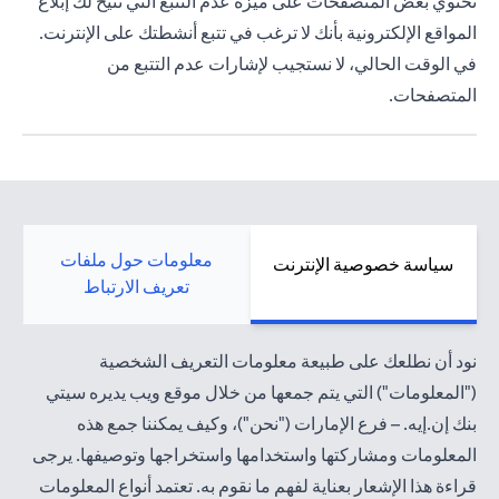
تحتوي بعض المتصفحات على ميزة عدم التتبع التي تتيح لك إبلاغ
المواقع الإلكترونية بأنك لا ترغب في تتبع أنشطتك على الإنترنت.
في الوقت الحالي، لا نستجيب لإشارات عدم التتبع من
المتصفحات.
معلومات حول ملفات
سياسة خصوصية الإنترنت
تعريف الارتباط
نود أن نطلعك على طبيعة معلومات التعريف الشخصية
("المعلومات") التي يتم جمعها من خلال موقع ويب يديره سيتي
بنك إن.إيه. – فرع الإمارات ("نحن")، وكيف يمكننا جمع هذه
المعلومات ومشاركتها واستخدامها واستخراجها وتوصيفها. يرجى
قراءة هذا الإشعار بعناية لفهم ما نقوم به. تعتمد أنواع المعلومات