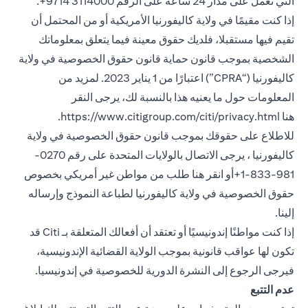
التي تعمل على مدار 24 ساعة على الرقم 3114000 9714+.
إذا كنت مقيمًا في ولاية كاليفورنيا الأمريكية أو من المحتمل أن
تقيم فيها مستقبلا، فلديك حقوق معينة فيما يتعلق بمعلوماتك
الشخصية بموجب قانون حماية قانون حقوق الخصوصية في ولاية
كاليفورنيا (“CPRA”) اعتبارًا من 1 يناير 2023. لمزيد من
المعلومات حول ما يعنيه هذا بالنسبة لك، يرجى النقر
(opens in a new tab)
هنا
https://www.citigroup.com/citi/privacy.html
.
للاطلاع على حقوقك بموجب قانون حقوق الخصوصية في ولاية
كاليفورنيا ، يرجى الاتصال بالولايات المتحدة على رقم 0270-
981-833-1+أو انقر هنا
طلب من مواطن غير أمريكي بخصوص
(opens in a new tab)
حقوق الخصوصية في ولاية كاليفورنيا
لطباعة النموذج وإرساله
إلينا.
إذا كنت مواطنًا إندونيسيًا أو تعتقد أن أفعالك المتعلقة بـ Citi قد
تكون لها عواقب قانونية بموجب الولاية القضائية الإندونيسية،
(opens in a new tab)
فيرجى الرجوع إلى النشرة الدورية
للخصوصية في إندونيسيا
.
عدم التتبع