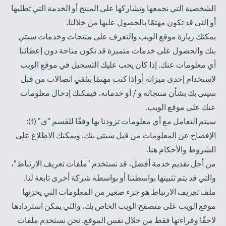
الشخصية التي نجمعها ونشاركها على المنتج أو الخدمة التي تطلبها
أو التي قد تكون مهتمًا بالحصول عليها من خلالنا.
يمكنك زيارة موقع الويب والتعرف على منتجات وخدمات سيتي
بنك والحصول على خدمات متميزة قد تكون متاحة دون إعطائنا
أي معلومات عنك. إذا كان يجب عليك التسجيل في موقع الويب
لاستخدام إحدى ميزاته أو إذا كنت مهتمًا بتلقي اتصالات من قبل
سيتي بك بشأن منتجاته و / أو خدماته، فيمكنك إدخال معلومات
عنك على موقع الويب.
سيتم التعامل مع أي معلومات تزودنا بها وفقًا للقسم "ي" (1):
الإفصاح عن المعلومات من قبل سيتي بنك. ويمكنك الاطلاع على
(opens in a new tab)
الشروط والأحكام
هنا
.
من أجل تقديم خدمة أفضل، قد نستخدم "ملفات تعريف الارتباط"،
والتي قد يتم تثبيتها بواسطتنا أو بواسطة شركة أخرى تابعة لنا.
ملف تعريف الارتباط هو جزء صغير من المعلومات التي يخزنها
موقع الويب على متصفح الويب الخاص بك، والتي يمكن استردادها
لاحقًا وقراءتها فقط من خلال نفس الموقع. نحن نستخدم ملفات