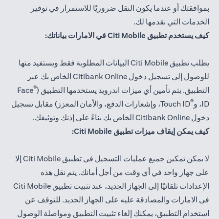
بموافقتك أو عندما يكون النقل ضروريًا للاستمرار في توفير
الخدمات التي نقدمها لك.
كيف يستخدم تطبيق Citi Mobile في الامارات بياناتك:
يطلب تطبيق Citi Mobile البيانات المطلوبة فقط ويستفيد منها
للوصول إلى تسجيل دخول Citibank Online الخاص بك عبر
®
التطبيق. يتم تأمين أي ميزات اندرويد يستخدمها التطبيق (
Face
®
ID، و
Touch ID، وإشعارات الدفع، والأمان المعزز) مقابل تسجيل
دخول Citibank Online الخاص بك بناءً على إذنك وتوثيقك.
كيف يمكن إيقاف ميزات تطبيق Citi Mobile:
لا يمكن تمكين جميع عمليات التسجيل في تطبيق Citi Mobile إلا
على جهاز واحد في أي وقت من أجل أمانك. يتم نقل هذه
الإعدادات تلقائيًا إلى الجهاز الجديد، عند تثبيت تطبيق Citi Mobile
في الامارات والمصادقة عليه على الجهاز الجديد. للتوقف عن
استخدام التطبيق، يمكنك إلغاء تثبيت التطبيق ومواصلة الوصول