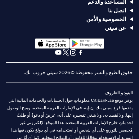
المساعدة والدعم
اتصل بنا
الخصوصية والأمن
عن سيتي
(opens in a new tab)
(opens in a new tab)
(opens in a new tab)
(opens in a new tab)
(opens in a new tab)
(opens in a new tab)
حقوق الطبع والنشر محفوظة ©2026 سيتي جروب انك.
البنود و الظروف
يوفر موقع Citibank.ae معلوماتٍ حول الحسابات والخدمات المالية التي
يقدمها فرع سيتي بنك إن.إيه. في الإمارات العربية المتحدة، ويتيح الوصول
إليها. ولا يُقصد به، ولا ينبغي تفسيره على أنه، عرضٌ أو دعوةٌ أو طلبٌ
لخدماتٍ خارج الإمارات العربية المتحدة. هذا الموقع الإلكتروني غير
مُخصص للتوزيع على أي شخصٍ أو استخدامه في أي دولةٍ يكون فيها هذا
التوزيع أو الاستخدام مخالفًا للقانون أو اللوائح المحلية، كما أن أيًا من