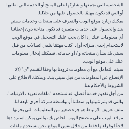
الشخصية التي نجمعها ونشاركها على المنتج أو الخدمة التي تطلبها
أو التي قد تكون مهتمًا بالحصول عليها من خلالنا.
يمكنك زيارة موقع الويب والتعرف على منتجات وخدمات سيتي
بنك والحصول على خدمات متميزة قد تكون متاحة دون إعطائنا
أي معلومات عنك. إذا كان يجب عليك التسجيل في موقع الويب
لاستخدام إحدى ميزاته أو إذا كنت مهتمًا بتلقي اتصالات من قبل
سيتي بك بشأن منتجاته و / أو خدماته، فيمكنك إدخال معلومات
عنك على موقع الويب.
سيتم التعامل مع أي معلومات تزودنا بها وفقًا للقسم "ي" (1):
الإفصاح عن المعلومات من قبل سيتي بنك. ويمكنك الاطلاع على
(opens in a new tab)
الشروط والأحكام
هنا
.
من أجل تقديم خدمة أفضل، قد نستخدم "ملفات تعريف الارتباط"،
والتي قد يتم تثبيتها بواسطتنا أو بواسطة شركة أخرى تابعة لنا.
ملف تعريف الارتباط هو جزء صغير من المعلومات التي يخزنها
موقع الويب على متصفح الويب الخاص بك، والتي يمكن استردادها
لاحقًا وقراءتها فقط من خلال نفس الموقع. نحن نستخدم ملفات