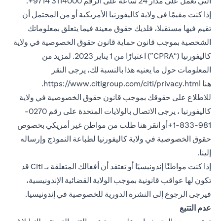
التي تعمل على مدار 24 ساعة على الرقم 3114000 9714+.
إذا كنت مقيمًا في ولاية كاليفورنيا الأمريكية أو من المحتمل أن
تقيم فيها مستقبلا، فلديك حقوق معينة فيما يتعلق بمعلوماتك
الشخصية بموجب قانون حماية قانون حقوق الخصوصية في ولاية
كاليفورنيا (“CPRA”) اعتبارًا من 1 يناير 2023. لمزيد من
المعلومات حول ما يعنيه هذا بالنسبة لك، يرجى النقر
(opens in a new tab)
هنا
https://www.citigroup.com/citi/privacy.html
.
للاطلاع على حقوقك بموجب قانون حقوق الخصوصية في ولاية
كاليفورنيا ، يرجى الاتصال بالولايات المتحدة على رقم 0270-
981-833-1+أو انقر هنا
طلب من مواطن غير أمريكي بخصوص
(opens in a new tab)
حقوق الخصوصية في ولاية كاليفورنيا
لطباعة النموذج وإرساله
إلينا.
إذا كنت مواطنًا إندونيسيًا أو تعتقد أن أفعالك المتعلقة بـ Citi قد
تكون لها عواقب قانونية بموجب الولاية القضائية الإندونيسية،
(opens in a new tab)
فيرجى الرجوع إلى النشرة الدورية
للخصوصية في إندونيسيا
.
عدم التتبع