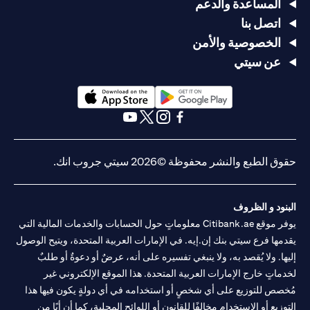
المساعدة والدعم
اتصل بنا
الخصوصية والأمن
عن سيتي
(opens in a new tab)
(opens in a new tab)
(opens in a new tab)
(opens in a new tab)
(opens in a new tab)
(opens in a new tab)
حقوق الطبع والنشر محفوظة ©2026 سيتي جروب انك.
البنود و الظروف
يوفر موقع Citibank.ae معلوماتٍ حول الحسابات والخدمات المالية التي
يقدمها فرع سيتي بنك إن.إيه. في الإمارات العربية المتحدة، ويتيح الوصول
إليها. ولا يُقصد به، ولا ينبغي تفسيره على أنه، عرضٌ أو دعوةٌ أو طلبٌ
لخدماتٍ خارج الإمارات العربية المتحدة. هذا الموقع الإلكتروني غير
مُخصص للتوزيع على أي شخصٍ أو استخدامه في أي دولةٍ يكون فيها هذا
التوزيع أو الاستخدام مخالفًا للقانون أو اللوائح المحلية، كما أن أيًا من