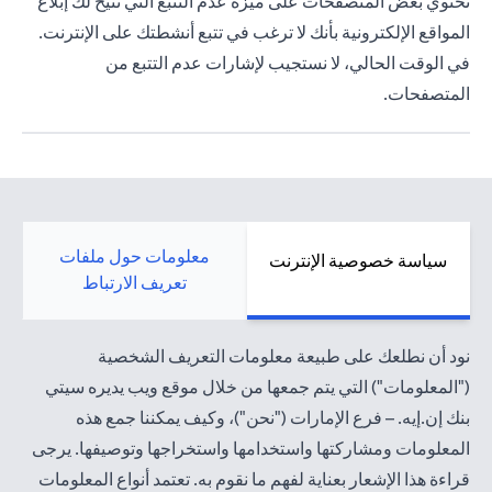
تحتوي بعض المتصفحات على ميزة عدم التتبع التي تتيح لك إبلاغ
المواقع الإلكترونية بأنك لا ترغب في تتبع أنشطتك على الإنترنت.
في الوقت الحالي، لا نستجيب لإشارات عدم التتبع من
المتصفحات.
معلومات حول ملفات
سياسة خصوصية الإنترنت
تعريف الارتباط
نود أن نطلعك على طبيعة معلومات التعريف الشخصية
("المعلومات") التي يتم جمعها من خلال موقع ويب يديره سيتي
بنك إن.إيه. – فرع الإمارات ("نحن")، وكيف يمكننا جمع هذه
المعلومات ومشاركتها واستخدامها واستخراجها وتوصيفها. يرجى
قراءة هذا الإشعار بعناية لفهم ما نقوم به. تعتمد أنواع المعلومات