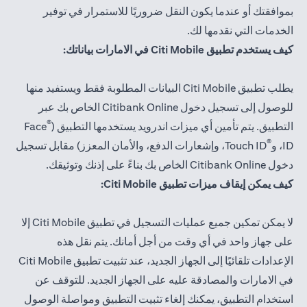
بموافقتك أو عندما يكون النقل ضروريًا للاستمرار في توفير
الخدمات التي نقدمها لك.
كيف يستخدم تطبيق Citi Mobile في الامارات بياناتك:
يطلب تطبيق Citi Mobile البيانات المطلوبة فقط ويستفيد منها
للوصول إلى تسجيل دخول Citibank Online الخاص بك عبر
®
التطبيق. يتم تأمين أي ميزات اندرويد يستخدمها التطبيق (
Face
®
ID، و
Touch ID، وإشعارات الدفع، والأمان المعزز) مقابل تسجيل
دخول Citibank Online الخاص بك بناءً على إذنك وتوثيقك.
كيف يمكن إيقاف ميزات تطبيق Citi Mobile:
لا يمكن تمكين جميع عمليات التسجيل في تطبيق Citi Mobile إلا
على جهاز واحد في أي وقت من أجل أمانك. يتم نقل هذه
الإعدادات تلقائيًا إلى الجهاز الجديد، عند تثبيت تطبيق Citi Mobile
في الامارات والمصادقة عليه على الجهاز الجديد. للتوقف عن
استخدام التطبيق، يمكنك إلغاء تثبيت التطبيق ومواصلة الوصول