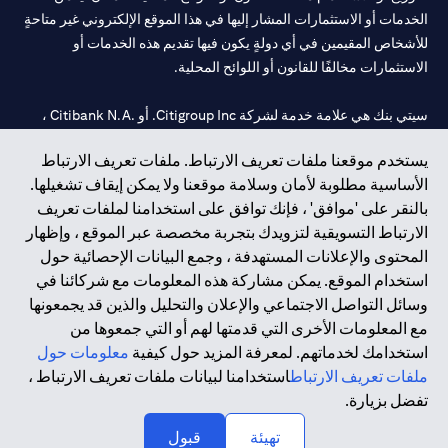
الخدمات أو الاستثمارات المشار إليها في هذا الموقع الإلكتروني غير متاحةٍ
للأشخاص المقيمين في أي دولةٍ يكون فيها تقديم هذه الخدمات أو
الاستثمارات مخالفًا للقانون أو اللوائح المحلية.
سيتي بنك هي علامة خدمة لشركة Citigroup Inc. أو .Citibank N.A ،
مستخدمة ومسجلة في جميع أنحاء العالم.
يستخدم موقعنا ملفات تعريف الارتباط. ملفات تعريف الارتباط
الأساسية مطلوبة لأمان وسلامة موقعنا ولا يمكن إيقاف تشغيلها.
سيتي بنك إن. إيه. الإمارات مسجل لدى مصرف الإمارات المركزي تحت
بالنقر على 'موافق' ، فإنك توافق على استخدامنا لملفات تعريف
أرقام التراخيص 202563 لفرع الوصل في دبي، 531989 لفرع مول
الارتباط التسويقية لتزويدك بتجربة مخصصة عبر الموقع ، وإظهار
الإمارات في دبي، و
CN-1002019
لفرع أبوظبي. هاتف: 4000 311 04.
المحتوى والإعلانات المستهدفة ، وجمع البيانات الإحصائية حول
فرع سيتي بنك إن إيه - الإمارات العربية المتحدة مرخص من مصرف
استخدام الموقع. يمكن مشاركة هذه المعلومات مع شركائنا في
الإمارات العربية المتحدة المركزي كفرع لبنك أجنبي.
وسائل التواصل الاجتماعي والإعلان والتحليل والذين قد يجمعونها
سيتي بنك إن إيه الإمارات العربية المتحدة مرخص من هيئة الأوراق المالية
مع المعلومات الأخرى التي قدمتها لهم أو التي جمعوها من
والسلع في الإمارات العربية المتحدة ("SCA") للقيام بالنشاط المالي لـ أ)
استخدامك لخدماتهم. لمعرفة المزيد حول كيفية
معلومات حول
الاستشارات المالية والتعريف والترويج بموجب ترخيص رقم
ملفات تعريف الارتباط
استخدامنا لبيانات ملفات تعريف الارتباط ،
20200000097 ب) وسيط تداول في الأسواق الدولية بموجب ترخيص
تفضل بزيارة.
رقم 20200000198 ج) إدارة المحافظ بموجب ترخيص رقم
20200000240 د) الحفظ بموجب ترخيص رقم 602003.
تهيئة
قبول