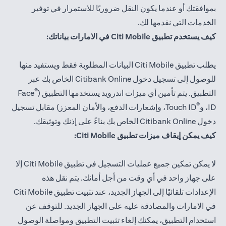
بموافقتك أو عندما يكون النقل ضروريًا للاستمرار في توفير
الخدمات التي نقدمها لك.
كيف يستخدم تطبيق Citi Mobile في الامارات بياناتك:
يطلب تطبيق Citi Mobile البيانات المطلوبة فقط ويستفيد منها
للوصول إلى تسجيل دخول Citibank Online الخاص بك عبر
®
التطبيق. يتم تأمين أي ميزات اندرويد يستخدمها التطبيق (
Face
®
ID، و
Touch ID، وإشعارات الدفع، والأمان المعزز) مقابل تسجيل
دخول Citibank Online الخاص بك بناءً على إذنك وتوثيقك.
كيف يمكن إيقاف ميزات تطبيق Citi Mobile:
لا يمكن تمكين جميع عمليات التسجيل في تطبيق Citi Mobile إلا
على جهاز واحد في أي وقت من أجل أمانك. يتم نقل هذه
الإعدادات تلقائيًا إلى الجهاز الجديد، عند تثبيت تطبيق Citi Mobile
في الامارات والمصادقة عليه على الجهاز الجديد. للتوقف عن
استخدام التطبيق، يمكنك إلغاء تثبيت التطبيق ومواصلة الوصول