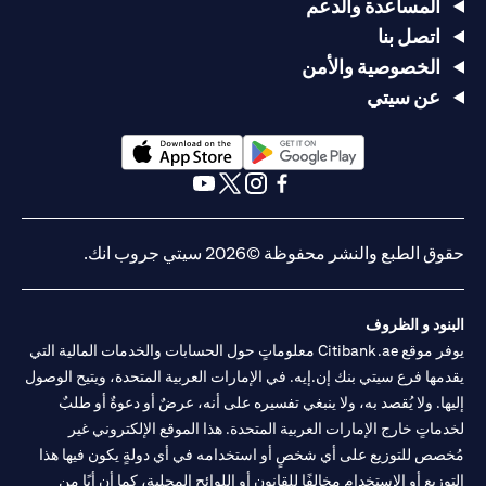
المساعدة والدعم
اتصل بنا
الخصوصية والأمن
عن سيتي
opens in a new tab
opens in a new tab
opens in a new tab
opens in a new tab
opens in a new tab
opens in a new tab
حقوق الطبع والنشر محفوظة ©2026 سيتي جروب انك.
البنود و الظروف
يوفر موقع Citibank.ae معلوماتٍ حول الحسابات والخدمات المالية التي
يقدمها فرع سيتي بنك إن.إيه. في الإمارات العربية المتحدة، ويتيح الوصول
إليها. ولا يُقصد به، ولا ينبغي تفسيره على أنه، عرضٌ أو دعوةٌ أو طلبٌ
لخدماتٍ خارج الإمارات العربية المتحدة. هذا الموقع الإلكتروني غير
مُخصص للتوزيع على أي شخصٍ أو استخدامه في أي دولةٍ يكون فيها هذا
التوزيع أو الاستخدام مخالفًا للقانون أو اللوائح المحلية، كما أن أيًا من