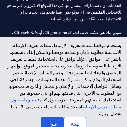
الخدمات أو الاستثمارات المشار إليها في هذا الموقع الإلكتروني غير متاحةٍ
للأشخاص المقيمين في أي دولةٍ يكون فيها تقديم هذه الخدمات أو
الاستثمارات مخالفًا للقانون أو اللوائح المحلية.
سيتي بنك هي علامة خدمة لشركة Citigroup Inc. أو .Citibank N.A ،
مستخدمة ومسجلة في جميع أنحاء العالم.
يستخدم موقعنا ملفات تعريف الارتباط. ملفات تعريف الارتباط
الأساسية مطلوبة لأمان وسلامة موقعنا ولا يمكن إيقاف تشغيلها.
سيتي بنك إن. إيه. الإمارات مسجل لدى مصرف الإمارات المركزي تحت
بالنقر على 'موافق' ، فإنك توافق على استخدامنا لملفات تعريف
أرقام التراخيص 202563 لفرع الوصل في دبي، 531989 لفرع مول
الارتباط التسويقية لتزويدك بتجربة مخصصة عبر الموقع ، وإظهار
الإمارات في دبي، و CN-1002019 لفرع أبوظبي. هاتف: 4000 311 04.
المحتوى والإعلانات المستهدفة ، وجمع البيانات الإحصائية حول
فرع سيتي بنك إن إيه - الإمارات العربية المتحدة مرخص من مصرف
استخدام الموقع. يمكن مشاركة هذه المعلومات مع شركائنا في
الإمارات العربية المتحدة المركزي كفرع لبنك أجنبي.
وسائل التواصل الاجتماعي والإعلان والتحليل والذين قد يجمعونها
سيتي بنك إن إيه الإمارات العربية المتحدة مرخص من هيئة الأوراق المالية
مع المعلومات الأخرى التي قدمتها لهم أو التي جمعوها من
والسلع في الإمارات العربية المتحدة ("SCA") للقيام بالنشاط المالي لـ أ)
استخدامك لخدماتهم. لمعرفة المزيد حول كيفية
معلومات حول
الاستشارات المالية والتعريف والترويج بموجب ترخيص رقم
ملفات تعريف الارتباط
استخدامنا لبيانات ملفات تعريف الارتباط ،
20200000097 ب) وسيط تداول في الأسواق الدولية بموجب ترخيص
تفضل بزيارة.
رقم 20200000198 ج) إدارة المحافظ بموجب ترخيص رقم
20200000240 د) الحفظ بموجب ترخيص رقم 602003.
تهيئة
قبول