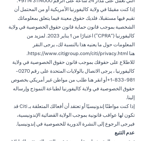
التي تعمل على مدار 24 ساعة على الرقم 3114000 9714+.
إذا كنت مقيمًا في ولاية كاليفورنيا الأمريكية أو من المحتمل أن
تقيم فيها مستقبلا، فلديك حقوق معينة فيما يتعلق بمعلوماتك
الشخصية بموجب قانون حماية قانون حقوق الخصوصية في ولاية
كاليفورنيا (“CPRA”) اعتبارًا من 1 يناير 2023. لمزيد من
المعلومات حول ما يعنيه هذا بالنسبة لك، يرجى النقر
 in a new tab
هنا
https://www.citigroup.com/citi/privacy.html
.
للاطلاع على حقوقك بموجب قانون حقوق الخصوصية في ولاية
كاليفورنيا ، يرجى الاتصال بالولايات المتحدة على رقم 0270-
981-833-1+أو انقر هنا
طلب من مواطن غير أمريكي بخصوص
opens in a new tab
حقوق الخصوصية في ولاية كاليفورنيا
لطباعة النموذج وإرساله
إلينا.
إذا كنت مواطنًا إندونيسيًا أو تعتقد أن أفعالك المتعلقة بـ Citi قد
تكون لها عواقب قانونية بموجب الولاية القضائية الإندونيسية،
 new tab
فيرجى الرجوع إلى النشرة الدورية
للخصوصية في إندونيسيا
.
عدم التتبع