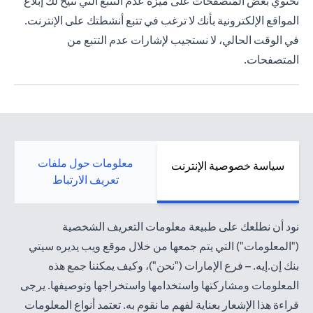
تحتوي بعض المتصفحات على ميزة عدم التتبع التي تتيح لك إبلاغ
المواقع الإلكترونية بأنك لا ترغب في تتبع أنشطتك على الإنترنت.
في الوقت الحالي، لا نستجيب لإشارات عدم التتبع من
المتصفحات.
معلومات حول ملفات
سياسة خصوصية الإنترنت
تعريف الارتباط
نود أن نطلعك على طبيعة معلومات التعريف الشخصية
("المعلومات") التي يتم جمعها من خلال موقع ويب يديره سيتي
بنك إن.إيه. – فرع الإمارات ("نحن")، وكيف يمكننا جمع هذه
المعلومات ومشاركتها واستخدامها واستخراجها وتوصيفها. يرجى
قراءة هذا الإشعار بعناية لفهم ما نقوم به. تعتمد أنواع المعلومات