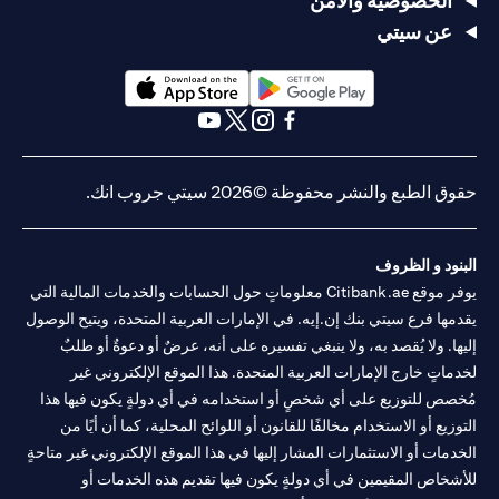
الخصوصية والأمن
عن سيتي
opens in a new tab
opens in a new tab
opens in a new tab
opens in a new tab
opens in a new tab
opens in a new tab
حقوق الطبع والنشر محفوظة ©2026 سيتي جروب انك.
البنود و الظروف
يوفر موقع Citibank.ae معلوماتٍ حول الحسابات والخدمات المالية التي
يقدمها فرع سيتي بنك إن.إيه. في الإمارات العربية المتحدة، ويتيح الوصول
إليها. ولا يُقصد به، ولا ينبغي تفسيره على أنه، عرضٌ أو دعوةٌ أو طلبٌ
لخدماتٍ خارج الإمارات العربية المتحدة. هذا الموقع الإلكتروني غير
مُخصص للتوزيع على أي شخصٍ أو استخدامه في أي دولةٍ يكون فيها هذا
التوزيع أو الاستخدام مخالفًا للقانون أو اللوائح المحلية، كما أن أيًا من
الخدمات أو الاستثمارات المشار إليها في هذا الموقع الإلكتروني غير متاحةٍ
للأشخاص المقيمين في أي دولةٍ يكون فيها تقديم هذه الخدمات أو