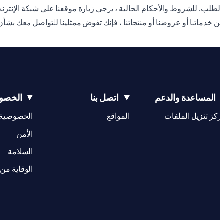
لب. للشروط والأحكام الحالية ، يرجى زيارة موقعنا على شبكة الإنترن
Citibank، N. من خلال الاستفسار عن خدماتنا أو عروضنا أو منتجاتنا ، فإنك تفوض ممثلينا 
المساعدة والدعم
اتصل بنا
الخصوص
(opens in a new tab)
كز تنزيل الملفات
المواقع
الخصوصية
(opens in a new tab)
الأمن
(opens in a new tab)
السلامة
الوقاية من 