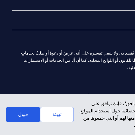
ا. ولا يُقصد به، ولا ينبغي تفسيره على أنه، عرضٌ أو دعوةٌ أو طلبٌ لخدماتٍ
لقانون أو اللوائح المحلية، كما أن أيًا من الخدمات أو الاستثمارات
لية.
CN-1002019
لفرع أبوظبي. هاتف: 4000 311 04.
افق' ، فإنك توافق على
إحصائية حول استخدام الموقع.
سيتي بنك إن إيه الإمارات العربية المتحدة مرخص من هيئة الأوراق المالية والسلع في الإمارات العربية المتحدة ("SCA") للقيام بالنشاط المالي لـ أ) الاستشارات المالية والتعريف والترويج بموجب ترخيص رقم 20200000097 ب)
تهيئة
قبول
تها لهم أو التي جمعوها من