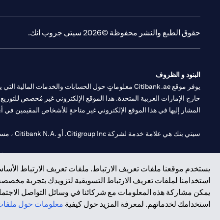
(opens in a new tab)
(opens in a new tab)
حقوق الطبع والنشر محفوظة ©2026 سيتي جروب انك.
البنود و الظروف
يوفر موقع Citibank.ae معلوماتٍ حول الحسابات والخدمات 
خارج الإمارات العربية المتحدة. هذا الموقع الإلكتروني غير مُخصص للتوزيع ع
المشار إليها في هذا الموقع الإلكتروني غير متاحةٍ للأشخاص المقيمين في أي د
سيتي بنك هي علامة خدمة لشركة Citigroup Inc. أو .Citibank N.A ، مستخدمة ومسجلة في جميع أنحاء العالم.
سيتي بنك إن. إيه. الإمارات مسجل لدى مصرف الإمارات المركزي تحت أرقام التراخيص 202563 لفرع الوصل في دبي، 531989 لفرع
يستخدم موقعنا ملفات تعريف الارتباط. ملفات تعريف الارتباط الأساسي
فرع سيتي بنك إن إيه - الإمارات العربية المتحدة مرخص من مصرف الإمارا
استخدامنا لملفات تعريف الارتباط التسويقية لتزويدك بتجربة مخصصة ع
يمكن مشاركة هذه المعلومات مع شركائنا في وسائل التواصل الاجتماعي
وسيط تداول في الأسواق الدولية بموجب ترخيص رقم 20200000198 ج) إدارة المحافظ بموجب ترخيص رقم 20200000240 د) الحفظ بموجب ترخيص رقم 602003.
استخدامك لخدماتهم. لمعرفة المزيد حول كيفية
معلومات حول ملفات 
حقوق الطبع والنشر محفوظة ©2026 سيتي جروب انك.