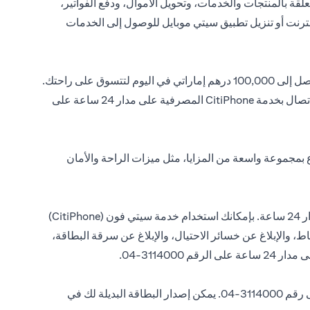
قة بالمنتجات والخدمات، وتحويل الأموال، ودفع الفواتير،
نترنت أو تنزيل تطبيق سيتي موبايل للوصول إلى الخدمات
مع بطاقة سيتي بنك ماستركارد للسحب المباشر ، يمكنك بسهولة تحديد حدود إنفاقك اليومي. على سبيل المثال، يمكنك تعيين حد إنفاق يصل إلى 100,000 درهم إماراتي في اليوم لتتسوق على راحتك.
يمكنك تفعيل وتعيين حد الإنفاق لبطاقة السحب المباشر الخاصة بك عن طريق تسجيل الدخول إلى تطبيق سيتي Mobile أو عن طريق الاتصال بخدمة CitiPhone المصرفية على مدار 24 ساعة على
بمجموعة واسعة من المزايا، مثل ميزات الراحة والأمان
تمتع بإمكانية الوصول على مدار الساعة إلى مختلف الخدمات المصرفية مع خدمة سيتي فون (CitiPhone) المصرفية المتوفرة على مدار 24 ساعة. بإمكانك استخدام خدمة سيتي فون (CitiPhone)
الإبلاغ عن خسائر الاحتيال، والإبلاغ عن سرقة البطاقة،
في حالة فقدان بطاقتك أو سرقتها، يرجى الاتصال على الفور بخدمة سيتي فون (CitiPhone) المصرفية المتاحة على مدار 24 ساعة على رقم 3114000-04. يمكن إصدار البطاقة البديلة لك في