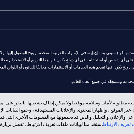
المالية التي يقدمها فرع سيتي بنك إن.إيه. في الإمارات العربية المتحدة، ويتيح الوصول إليه
لى أي شخصٍ أو استخدامه في أي دولةٍ يكون فيها هذا التوزيع أو الاستخدام مخالفًا ل
ولةٍ يكون فيها تقديم هذه الخدمات أو الاستثمارات مخالفًا للقانون أو اللوائح المح
 مول الإمارات في دبي، و
ة مطلوبة لأمان وسلامة موقعنا ولا يمكن إيقاف تشغيلها. بالنقر على 'مو
ت العربية المتحدة المركزي كفرع لبنك أجنبي.
بر الموقع ، وإظهار المحتوى والإعلانات المستهدفة ، وجمع البيانات ال
 والإعلان والتحليل والذين قد يجمعونها مع المعلومات الأخرى التي قدم
تعريف الارتباط
استخدامنا لبيانات ملفات تعريف الارتباط ، تفضل بزيارة.