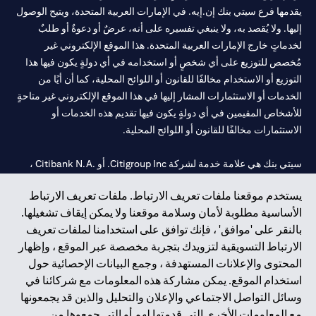
يقدمها فرع سيتي بنك إن.إيه. في الإمارات العربية المتحدة، ويتيح الوصول
إليها. ولا يُقصد به، ولا ينبغي تفسيره على أنه، عرضٌ أو دعوةٌ أو طلبٌ
لخدماتٍ خارج الإمارات العربية المتحدة. هذا الموقع الإلكتروني غير
مُخصص للتوزيع على أي شخصٍ أو استخدامه في أي دولةٍ يكون فيها هذا
التوزيع أو الاستخدام مخالفًا للقانون أو اللوائح المحلية، كما أن أيًا من
الخدمات أو الاستثمارات المشار إليها في هذا الموقع الإلكتروني غير متاحةٍ
للأشخاص المقيمين في أي دولةٍ يكون فيها تقديم هذه الخدمات أو
الاستثمارات مخالفًا للقانون أو اللوائح المحلية.
سيتي بنك هي علامة خدمة لشركة Citigroup Inc. أو .Citibank N.A ،
مستخدمة ومسجلة في جميع أنحاء العالم.
يستخدم موقعنا ملفات تعريف الارتباط. ملفات تعريف الارتباط
الأساسية مطلوبة لأمان وسلامة موقعنا ولا يمكن إيقاف تشغيلها.
سيتي بنك إن. إيه. الإمارات مسجل لدى مصرف الإمارات المركزي تحت
بالنقر على 'موافق' ، فإنك توافق على استخدامنا لملفات تعريف
أرقام التراخيص 202563 لفرع الوصل في دبي، 531989 لفرع مول
الارتباط التسويقية لتزويدك بتجربة مخصصة عبر الموقع ، وإظهار
الإمارات في دبي، و CN-1002019 لفرع أبوظبي. هاتف: 4000 311 04.
المحتوى والإعلانات المستهدفة ، وجمع البيانات الإحصائية حول
فرع سيتي بنك إن إيه - الإمارات العربية المتحدة مرخص من مصرف
استخدام الموقع. يمكن مشاركة هذه المعلومات مع شركائنا في
الإمارات العربية المتحدة المركزي كفرع لبنك أجنبي.
وسائل التواصل الاجتماعي والإعلان والتحليل والذين قد يجمعونها
سيتي بنك إن إيه الإمارات العربية المتحدة مرخص من هيئة الأوراق المالية
مع المعلومات الأخرى التي قدمتها لهم أو التي جمعوها من