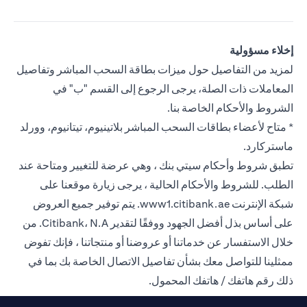
إخلاء مسؤولية
لمزيد من التفاصيل حول ميزات بطاقة السحب المباشر وتفاصيل
المعاملات ذات الصلة، يرجى الرجوع إلى القسم "ب" في
الشروط والأحكام الخاصة بنا.
* متاح لأعضاء بطاقات السحب المباشر بلاتينيوم، تيتانيوم، وورلد
ماستركارد.
تطبق شروط وأحكام سيتي بنك ، وهي عرضة للتغيير ومتاحة عند
الطلب. للشروط والأحكام الحالية ، يرجى زيارة موقعنا على
شبكة الإنترنت
www1.citibank.ae
. يتم توفير جميع العروض
على أساس بذل أفضل الجهود ووفقًا لتقدير Citibank، N.A. من
خلال الاستفسار عن خدماتنا أو عروضنا أو منتجاتنا ، فإنك تفوض
ممثلينا للتواصل معك بشأن تفاصيل الاتصال الخاصة بك بما في
ذلك رقم هاتفك / هاتفك المحمول.