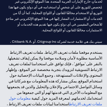
لخدماتٍ خارج الإمارات العربية المتحدة. هذا الموقع الإلكتروني غير
مُخصص للتوزيع على أي شخصٍ أو استخدامه في أي دولةٍ يكون فيها هذا
التوزيع أو الاستخدام مخالفًا للقانون أو اللوائح المحلية، كما أن أيًا من
الخدمات أو الاستثمارات المشار إليها في هذا الموقع الإلكتروني غير متاحةٍ
للأشخاص المقيمين في أي دولةٍ يكون فيها تقديم هذه الخدمات أو
الاستثمارات مخالفًا للقانون أو اللوائح المحلية.
سيتي بنك هي علامة خدمة لشركة Citigroup Inc. أو .Citibank N.A ،
مستخدمة ومسجلة في جميع أنحاء العالم.
يستخدم موقعنا ملفات تعريف الارتباط. ملفات تعريف الارتباط
الأساسية مطلوبة لأمان وسلامة موقعنا ولا يمكن إيقاف تشغيلها.
سيتي بنك إن. إيه. الإمارات مسجل لدى مصرف الإمارات المركزي تحت
بالنقر على 'موافق' ، فإنك توافق على استخدامنا لملفات تعريف
أرقام التراخيص 202563 لفرع الوصل في دبي، 531989 لفرع مول
الارتباط التسويقية لتزويدك بتجربة مخصصة عبر الموقع ، وإظهار
الإمارات في دبي، و CN-1002019 لفرع أبوظبي. هاتف: 4000 311 04.
المحتوى والإعلانات المستهدفة ، وجمع البيانات الإحصائية حول
فرع سيتي بنك إن إيه - الإمارات العربية المتحدة مرخص من مصرف
استخدام الموقع. يمكن مشاركة هذه المعلومات مع شركائنا في
الإمارات العربية المتحدة المركزي كفرع لبنك أجنبي.
وسائل التواصل الاجتماعي والإعلان والتحليل والذين قد يجمعونها
سيتي بنك إن إيه الإمارات العربية المتحدة مرخص من هيئة الأوراق المالية
مع المعلومات الأخرى التي قدمتها لهم أو التي جمعوها من
والسلع في الإمارات العربية المتحدة ("SCA") للقيام بالنشاط المالي لـ أ)
استخدامك لخدماتهم. لمعرفة المزيد حول كيفية
معلومات حول
الاستشارات المالية والتعريف والترويج بموجب ترخيص رقم
ملفات تعريف الارتباط
استخدامنا لبيانات ملفات تعريف الارتباط ،
20200000097 ب) وسيط تداول في الأسواق الدولية بموجب ترخيص