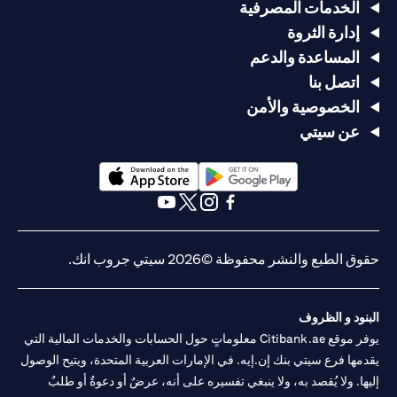
الخدمات المصرفية
إدارة الثروة
المساعدة والدعم
اتصل بنا
الخصوصية والأمن
عن سيتي
opens in a new tab
opens in a new tab
opens in a new tab
opens in a new tab
opens in a new tab
opens in a new tab
حقوق الطبع والنشر محفوظة ©2026 سيتي جروب انك.
البنود و الظروف
يوفر موقع Citibank.ae معلوماتٍ حول الحسابات والخدمات المالية التي
يقدمها فرع سيتي بنك إن.إيه. في الإمارات العربية المتحدة، ويتيح الوصول
إليها. ولا يُقصد به، ولا ينبغي تفسيره على أنه، عرضٌ أو دعوةٌ أو طلبٌ