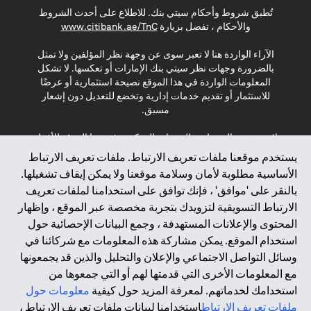
تُطبق شروط وأحكام سيتي بنك. للاطلاع على أحدث الشروط
(opens in a new tab)
والأحكام ، تفضل بزيارة
www.citibank.ae/TnC
الآراء الواردة هنا لا تعبر سوى عن وجهة نظر المؤلفين ولا تمثل
بالضرورة وجهات نظر سيتي بنك الإمارات أو تعكسها. لا تشكل
المعلومات الواردة في هذا الموقع نصيحة استثمارية أو عرضًا
للاستثمار أو تقديم خدمات إدارية وتخضع للتعديل دون إشعار
مسبق.
لا يتم تقديم المنتجات والخدمات المذكورة في هذا الموقع للأفراد
المقيمين في الاتحاد الأوروبي أو المنطقة الاقتصادية الأوروبية أو
يستخدم موقعنا ملفات تعريف الارتباط. ملفات تعريف الارتباط
سويسرا أو غيرنسي أو جيرسي أو موناكو أو سان مارينو أو
الأساسية مطلوبة لأمان وسلامة موقعنا ولا يمكن إيقاف تشغيلها.
الفاتيكان أو جزيرة مان أو المملكة المتحدة أو خصوصية البيانات
بالنقر على 'موافق' ، فإنك توافق على استخدامنا لملفات تعريف
(لائحة حماية البيانات العامة \ قانون حماية البيانات الشخصية
الارتباط التسويقية لتزويدك بتجربة مخصصة عبر الموقع ، وإظهار
العامة \ قانون خصوصية نيوزيلندا). المحتوى الموجود في هذه
الصفحة ليس ولا ينبغي تفسيره على أنه عرض أو دعوة أو دعوة
المحتوى والإعلانات المستهدفة ، وجمع البيانات الإحصائية حول
لشراء أو بيع أي من المنتجات والخدمات المذكورة هنا لمثل هؤلاء
استخدام الموقع. يمكن مشاركة هذه المعلومات مع شركائنا في
الأفراد.
وسائل التواصل الاجتماعي والإعلان والتحليل والذين قد يجمعونها
مع المعلومات الأخرى التي قدمتها لهم أو التي جمعوها من
*GDPR – اللائحة العامة لحماية البيانات؛ * LGPD – Lei Geral de
استخدامك لخدماتهم. لمعرفة المزيد حول كيفية
معلومات حول
Proteção de Dados Pessoais ; *NZPA – قانون الخصوصية
النيوزيلندي
ملفات تعريف الارتباط
استخدامنا لبيانات ملفات تعريف الارتباط ،