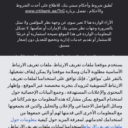
تُطبق شروط وأحكام سيتي بنك. للاطلاع على أحدث الشروط
(opens in a new tab)
والأحكام ، تفضل بزيارة
www.citibank.ae/TnC
الآراء الواردة هنا لا تعبر سوى عن وجهة نظر المؤلفين ولا تمثل
بالضرورة وجهات نظر سيتي بنك الإمارات أو تعكسها. لا تشكل
المعلومات الواردة في هذا الموقع نصيحة استثمارية أو عرضًا
للاستثمار أو تقديم خدمات إدارية وتخضع للتعديل دون إشعار
مسبق.
لا يتم تقديم المنتجات والخدمات المذكورة في هذا الموقع للأفراد
المقيمين في الاتحاد الأوروبي أو المنطقة الاقتصادية الأوروبية أو
يستخدم موقعنا ملفات تعريف الارتباط. ملفات تعريف الارتباط
سويسرا أو غيرنسي أو جيرسي أو موناكو أو سان مارينو أو
الأساسية مطلوبة لأمان وسلامة موقعنا ولا يمكن إيقاف تشغيلها.
الفاتيكان أو جزيرة مان أو المملكة المتحدة أو خصوصية البيانات
بالنقر على 'موافق' ، فإنك توافق على استخدامنا لملفات تعريف
(لائحة حماية البيانات العامة \ قانون حماية البيانات الشخصية
الارتباط التسويقية لتزويدك بتجربة مخصصة عبر الموقع ، وإظهار
العامة \ قانون خصوصية نيوزيلندا). المحتوى الموجود في هذه
الصفحة ليس ولا ينبغي تفسيره على أنه عرض أو دعوة أو دعوة
المحتوى والإعلانات المستهدفة ، وجمع البيانات الإحصائية حول
لشراء أو بيع أي من المنتجات والخدمات المذكورة هنا لمثل هؤلاء
استخدام الموقع. يمكن مشاركة هذه المعلومات مع شركائنا في
الأفراد.
وسائل التواصل الاجتماعي والإعلان والتحليل والذين قد يجمعونها
مع المعلومات الأخرى التي قدمتها لهم أو التي جمعوها من
*GDPR – اللائحة العامة لحماية البيانات؛ * LGPD – Lei Geral de
استخدامك لخدماتهم. لمعرفة المزيد حول كيفية
معلومات حول
Proteção de Dados Pessoais ; *NZPA – قانون الخصوصية
النيوزيلندي
ملفات تعريف الارتباط
استخدامنا لبيانات ملفات تعريف الارتباط ،