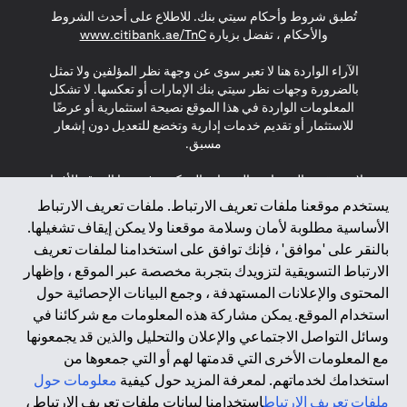
تُطبق شروط وأحكام سيتي بنك. للاطلاع على أحدث الشروط
(opens in a new tab)
والأحكام ، تفضل بزيارة
www.citibank.ae/TnC
الآراء الواردة هنا لا تعبر سوى عن وجهة نظر المؤلفين ولا تمثل
بالضرورة وجهات نظر سيتي بنك الإمارات أو تعكسها. لا تشكل
المعلومات الواردة في هذا الموقع نصيحة استثمارية أو عرضًا
للاستثمار أو تقديم خدمات إدارية وتخضع للتعديل دون إشعار
مسبق.
لا يتم تقديم المنتجات والخدمات المذكورة في هذا الموقع للأفراد
المقيمين في الاتحاد الأوروبي أو المنطقة الاقتصادية الأوروبية أو
يستخدم موقعنا ملفات تعريف الارتباط. ملفات تعريف الارتباط
سويسرا أو غيرنسي أو جيرسي أو موناكو أو سان مارينو أو
الأساسية مطلوبة لأمان وسلامة موقعنا ولا يمكن إيقاف تشغيلها.
الفاتيكان أو جزيرة مان أو المملكة المتحدة أو خصوصية البيانات
بالنقر على 'موافق' ، فإنك توافق على استخدامنا لملفات تعريف
(لائحة حماية البيانات العامة \ قانون حماية البيانات الشخصية
الارتباط التسويقية لتزويدك بتجربة مخصصة عبر الموقع ، وإظهار
العامة \ قانون خصوصية نيوزيلندا). المحتوى الموجود في هذه
الصفحة ليس ولا ينبغي تفسيره على أنه عرض أو دعوة أو دعوة
المحتوى والإعلانات المستهدفة ، وجمع البيانات الإحصائية حول
لشراء أو بيع أي من المنتجات والخدمات المذكورة هنا لمثل هؤلاء
استخدام الموقع. يمكن مشاركة هذه المعلومات مع شركائنا في
الأفراد.
وسائل التواصل الاجتماعي والإعلان والتحليل والذين قد يجمعونها
مع المعلومات الأخرى التي قدمتها لهم أو التي جمعوها من
*GDPR – اللائحة العامة لحماية البيانات؛ * LGPD – Lei Geral de
استخدامك لخدماتهم. لمعرفة المزيد حول كيفية
معلومات حول
Proteção de Dados Pessoais ; *NZPA – قانون الخصوصية
النيوزيلندي
ملفات تعريف الارتباط
استخدامنا لبيانات ملفات تعريف الارتباط ،