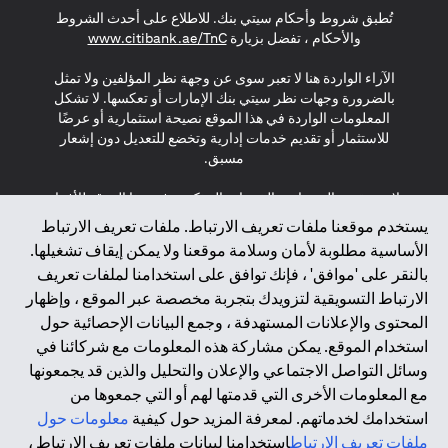
تُطبق شروط وأحكام سيتي بنك. للاطلاع على أحدث الشروط
(opens in a new tab)
والأحكام ، تفضل بزيارة
www.citibank.ae/TnC
الآراء الواردة هنا لا تعبر سوى عن وجهة نظر المؤلفين ولا تمثل
بالضرورة وجهات نظر سيتي بنك الإمارات أو تعكسها. لا تشكل
المعلومات الواردة في هذا الموقع نصيحة استثمارية أو عرضًا
للاستثمار أو تقديم خدمات إدارية وتخضع للتعديل دون إشعار
مسبق.
لا يتم تقديم المنتجات والخدمات المذكورة في هذا الموقع للأفراد
المقيمين في الاتحاد الأوروبي أو المنطقة الاقتصادية الأوروبية أو
يستخدم موقعنا ملفات تعريف الارتباط. ملفات تعريف الارتباط
سويسرا أو غيرنسي أو جيرسي أو موناكو أو سان مارينو أو
الأساسية مطلوبة لأمان وسلامة موقعنا ولا يمكن إيقاف تشغيلها.
الفاتيكان أو جزيرة مان أو المملكة المتحدة أو خصوصية البيانات
بالنقر على 'موافق' ، فإنك توافق على استخدامنا لملفات تعريف
(لائحة حماية البيانات العامة \ قانون حماية البيانات الشخصية
الارتباط التسويقية لتزويدك بتجربة مخصصة عبر الموقع ، وإظهار
العامة \ قانون خصوصية نيوزيلندا). المحتوى الموجود في هذه
الصفحة ليس ولا ينبغي تفسيره على أنه عرض أو دعوة أو دعوة
المحتوى والإعلانات المستهدفة ، وجمع البيانات الإحصائية حول
لشراء أو بيع أي من المنتجات والخدمات المذكورة هنا لمثل هؤلاء
استخدام الموقع. يمكن مشاركة هذه المعلومات مع شركائنا في
الأفراد.
وسائل التواصل الاجتماعي والإعلان والتحليل والذين قد يجمعونها
مع المعلومات الأخرى التي قدمتها لهم أو التي جمعوها من
*GDPR – اللائحة العامة لحماية البيانات؛ * LGPD – Lei Geral de
استخدامك لخدماتهم. لمعرفة المزيد حول كيفية
معلومات حول
Proteção de Dados Pessoais ; *NZPA – قانون الخصوصية
النيوزيلندي
ملفات تعريف الارتباط
استخدامنا لبيانات ملفات تعريف الارتباط ،