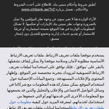
تُطبق شروط وأحكام سيتي بنك. للاطلاع على أحدث الشروط
(opens in a new tab)
والأحكام ، تفضل بزيارة
www.citibank.ae/TnC
الآراء الواردة هنا لا تعبر سوى عن وجهة نظر المؤلفين ولا تمثل
بالضرورة وجهات نظر سيتي بنك الإمارات أو تعكسها. لا تشكل
المعلومات الواردة في هذا الموقع نصيحة استثمارية أو عرضًا
للاستثمار أو تقديم خدمات إدارية وتخضع للتعديل دون إشعار
مسبق.
لا يتم تقديم المنتجات والخدمات المذكورة في هذا الموقع للأفراد
المقيمين في الاتحاد الأوروبي أو المنطقة الاقتصادية الأوروبية أو
يستخدم موقعنا ملفات تعريف الارتباط. ملفات تعريف الارتباط
سويسرا أو غيرنسي أو جيرسي أو موناكو أو سان مارينو أو
الأساسية مطلوبة لأمان وسلامة موقعنا ولا يمكن إيقاف تشغيلها.
الفاتيكان أو جزيرة مان أو المملكة المتحدة أو خصوصية البيانات
بالنقر على 'موافق' ، فإنك توافق على استخدامنا لملفات تعريف
(لائحة حماية البيانات العامة \ قانون حماية البيانات الشخصية
الارتباط التسويقية لتزويدك بتجربة مخصصة عبر الموقع ، وإظهار
العامة \ قانون خصوصية نيوزيلندا). المحتوى الموجود في هذه
الصفحة ليس ولا ينبغي تفسيره على أنه عرض أو دعوة أو دعوة
المحتوى والإعلانات المستهدفة ، وجمع البيانات الإحصائية حول
لشراء أو بيع أي من المنتجات والخدمات المذكورة هنا لمثل هؤلاء
استخدام الموقع. يمكن مشاركة هذه المعلومات مع شركائنا في
الأفراد.
وسائل التواصل الاجتماعي والإعلان والتحليل والذين قد يجمعونها
مع المعلومات الأخرى التي قدمتها لهم أو التي جمعوها من
*GDPR – اللائحة العامة لحماية البيانات؛ * LGPD – Lei Geral de
استخدامك لخدماتهم. لمعرفة المزيد حول كيفية
معلومات حول
Proteção de Dados Pessoais ; *NZPA – قانون الخصوصية
النيوزيلندي
ملفات تعريف الارتباط
استخدامنا لبيانات ملفات تعريف الارتباط ،