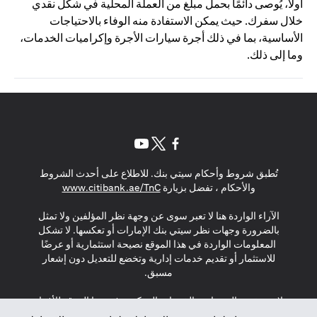
أولًا، يُوصى دائمًا بحمل مبلغ من العملة المحلية في شكل نقدي
خلال سفرك. حيث يمكن الاستفادة منه الوفاء بالاحتياجات
الأساسية، بما في ذلك أجرة سيارات الأجرة وإكراميات الخدمات،
وما إلى ذلك.
(opens in a new tab)
(opens in a new tab)
(opens in a new tab)
تُطبق شروط وأحكام سيتي بنك. للاطلاع على أحدث الشروط
(opens in a new tab)
والأحكام ، تفضل بزيارة
www.citibank.ae/TnC
الآراء الواردة هنا لا تعبر سوى عن وجهة نظر المؤلفين ولا تمثل
بالضرورة وجهات نظر سيتي بنك الإمارات أو تعكسها. لا تشكل
المعلومات الواردة في هذا الموقع نصيحة استثمارية أو عرضًا
للاستثمار أو تقديم خدمات إدارية وتخضع للتعديل دون إشعار
مسبق.
لا يتم تقديم المنتجات والخدمات المذكورة في هذا الموقع للأفراد
المقيمين في الاتحاد الأوروبي أو المنطقة الاقتصادية الأوروبية أو