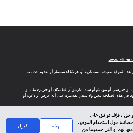
(opens in a new tab)
www.citiban
هذا الموقع نصيحة استثمارية أو عرضًا للاستثمار أو تقديم خدمات
ي أو جيرسي أو موناكو أو سان مارينو أو الفاتيكان أو جزيرة مان أو
موجود في هذه الصفحة ليس ولا ينبغي تفسيره على أنه عرض أو دعوة أو
افق' ، فإنك توافق على
إحصائية حول استخدام الموقع.
تهيئة
قبول
تها لهم أو التي جمعوها من