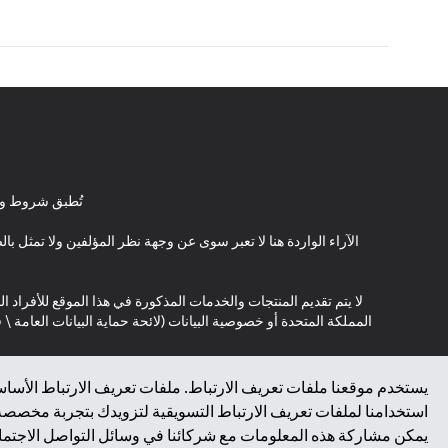
تُطبق شروط وأ
الآراء الواردة هنا لا تعبر سوى عن وجهة نظر المؤلفين ولا تمثل 
لا يتم تقديم المنتجات والخدمات المذكورة في هذا الموقع للأفراد ال
المملكة المتحدة أو خصوصية البيانات (لائحة حماية البيانات العامة 
*GDPR – اللائحة العامة لحماية البيانات؛ * LGPD – Lei Geral de Proteção de Dados Pessoais ; *NZPA – قانون الخصوصية النيوزيلندي
يستخدم موقعنا ملفات تعريف الارتباط. ملفات تعريف الارتباط الأساسي
استخدامنا لملفات تعريف الارتباط التسويقية لتزويدك بتجربة مخصصة ع
↑
يمكن مشاركة هذه المعلومات مع شركائنا في وسائل التواصل الاجتماعي