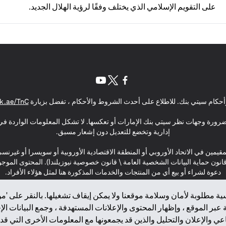
على التقويم الإسلامي الذي يختلف وفقًا لرؤية الهلال الجديد.
(opens in a new tab)
(opens in a new tab)
(opens in a new tab)
حكام سيتي بنك. للاطلاع على أحدث الشروط والأحكام ، تفضل بزيارة
k.ae/TnC
بالضرورة وجهات نظر سيتي بنك الإمارات أو تعكسها. لا تشكل المعلومات الواردة في 
إدارية وتخضع للتعديل دون إشعار مسبق.
مقيمين في الاتحاد الأوروبي أو المنطقة الاقتصادية الأوروبية أو سويسرا أو غيرنس
\ قانون حماية البيانات الشخصية العامة \ قانون خصوصية نيوزيلندا). المحتوى ال
دعوة لشراء أو بيع أي من المنتجات والخدمات المذكورة هنا لمثل هؤلاء الأفراد.
ة مطلوبة لأمان وسلامة موقعنا ولا يمكن إيقاف تشغيلها. بالنقر على 'مو
بر الموقع ، وإظهار المحتوى والإعلانات المستهدفة ، وجمع البيانات ال
 والإعلان والتحليل والذين قد يجمعونها مع المعلومات الأخرى التي قدم
2025 citibank.ae