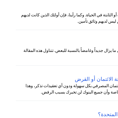
ن الحقائق المؤكدة أو الثابتة في الحياة. وكما رأينا، فإن أولئك الذين كانت لديهم
 ليس لديهم وثائق تأمين.
ثير منا يتردد في استخدام نظام "آبل باي" (Apple Pay) الذي ما يزال جديداً وغامضاً بالنسبة للبعض. تتناول هذه المقالة
ائتمان المصرفي بكل سهولة ودون أي تعقيدات تذكر، وهذا
صة وأن جميع البنوك لن تخبرك بسبب الرفض.
 المتحدة؟