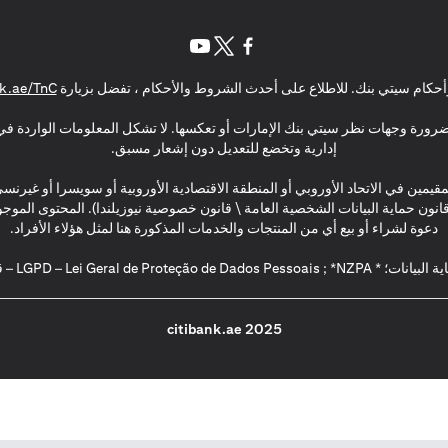
(opens in a new tab)
(opens in a new tab)
(opens in a new tab)
حكام سيتي بنك. للاطلاع على أحدث الشروط والأحكام ، تفضل بزيارة
k.ae/TnC
بالضرورة وجهات نظر سيتي بنك الإمارات أو تعكسها. لا تشكل المعلومات الواردة في 
إدارية وتخضع للتعديل دون إشعار مسبق.
مقيمين في الاتحاد الأوروبي أو المنطقة الاقتصادية الأوروبية أو سويسرا أو غيرنس
\ قانون حماية البيانات الشخصية العامة \ قانون خصوصية نيوزيلندا). المحتوى ال
دعوة لشراء أو بيع أي من المنتجات والخدمات المذكورة هنا لمثل هؤلاء الأفراد.
2025 citibank.ae