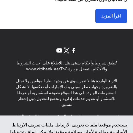
اقرأ المزيد
(opens in a new tab)
(opens in a new tab)
(opens in a new tab)
تُطبق شروط وأحكام سيتي بنك. للاطلاع على أحدث الشروط
(opens in a new tab)
والأحكام ، تفضل بزيارة
www.citibank.ae/TnC
الآراء الواردة هنا لا تعبر سوى عن وجهة نظر المؤلفين ولا تمثل
بالضرورة وجهات نظر سيتي بنك الإمارات أو تعكسها. لا تشكل
المعلومات الواردة في هذا الموقع نصيحة استثمارية أو عرضًا
للاستثمار أو تقديم خدمات إدارية وتخضع للتعديل دون إشعار
مسبق.
لا يتم تقديم المنتجات والخدمات المذكورة في هذا الموقع للأفراد
المقيمين في الاتحاد الأوروبي أو المنطقة الاقتصادية الأوروبية أو
يستخدم موقعنا ملفات تعريف الارتباط. ملفات تعريف الارتباط
سويسرا أو غيرنسي أو جيرسي أو موناكو أو سان مارينو أو
الأساسية مطلوبة لأمان وسلامة موقعنا ولا يمكن إيقاف تشغيلها.