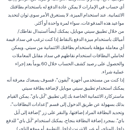
أي حساب في الإمارات لا يمكن عادة الدفع له باستخدام بطاقتك
الائتمانية. عند استخدام الميزة، لا يستغرق الأمر سوى ثوان لتحديد
مواعيد هذه المدفوعات، سواء لمرة واحدة أو أكثر.
من خلال تطبيق سيتي موبايل، يمكنك أيضاً استبدال نقاطك/
أميالك باستخدام ميزة الدفع بالنقاط إذا كنت ترغب في سداد قيمة
أي معاملة مؤهلة باستخدام بطاقتك الائتمانية من سيتي. ويمكن
لحاملي البطاقات استخدام نقاطهم في سداد مقابل المعاملات
والحصول على رصيد كشف الحساب خلال 60 يوماً بعد إجراء
عملية شراء.
إذا كنت من مستخدمي أجهزة "آيفون"، فسوف يسعدك معرفة أنه
يمكنك استخدام تطبيق سيتي موبايل لإضافة بطاقة سيتي
ماستركارد الائتمانية الخاصة بك إلى تطبيق "آبل باي". يمكن القيام
بذلك بسهولة عن طريق الدخول إلى قسم "إعدادات البطاقات"،
وتحديد البطاقة المراد إضافتها، والنقر على زر "إضافة إلى آبل
باي". بمجرد إضافة البطاقة بنجاح، يمكنك استخدام "آبل باي" للدفع
داخل المتاجر أو عبر الإنترنت (داخل التطبيق أو موقع التاجر)