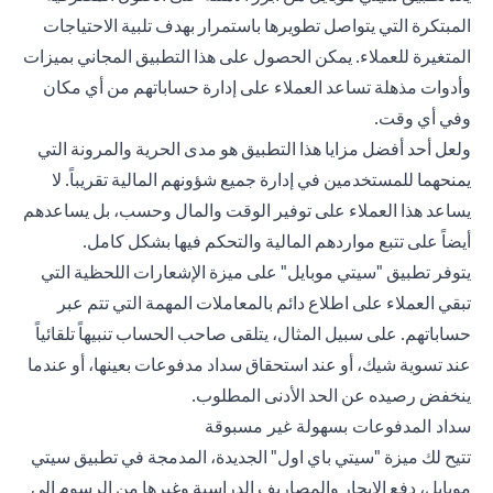
المبتكرة التي يتواصل تطويرها باستمرار بهدف تلبية الاحتياجات
المتغيرة للعملاء. يمكن الحصول على هذا التطبيق المجاني بميزات
وأدوات مذهلة تساعد العملاء على إدارة حساباتهم من أي مكان
وفي أي وقت.
ولعل أحد أفضل مزايا هذا التطبيق هو مدى الحرية والمرونة التي
يمنحهما للمستخدمين في إدارة جميع شؤونهم المالية تقريباً. لا
يساعد هذا العملاء على توفير الوقت والمال وحسب، بل يساعدهم
أيضاً على تتبع مواردهم المالية والتحكم فيها بشكل كامل.
يتوفر تطبيق "سيتي موبايل" على ميزة الإشعارات اللحظية التي
تبقي العملاء على اطلاع دائم بالمعاملات المهمة التي تتم عبر
حساباتهم. على سبيل المثال، يتلقى صاحب الحساب تنبيهاً تلقائياً
عند تسوية شيك، أو عند استحقاق سداد مدفوعات بعينها، أو عندما
ينخفض رصيده عن الحد الأدنى المطلوب.
سداد المدفوعات بسهولة غير مسبوقة
تتيح لك ميزة "سيتي باي اول" الجديدة، المدمجة في تطبيق سيتي
موبايل، دفع الإيجار والمصاريف الدراسية وغيرها من الرسوم إلى