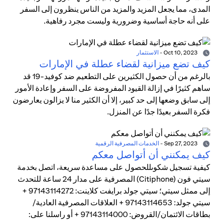
المدى، مما يجعل المزيد والمزيد من الناس ينظرون إلى السفر
على أنه حاجة أساسية وضرورية وليست مجرد رفاهية.
Oct 10, 2023
-
الاستثمار
كيف تضع ميزانية لقضاء عطلة في الإمارات
بالرغم من أن حصول الكثيرين على التطعيم ضد كوفيد-19 قد
ساهم كثيرًا في إزالة القيود المفروضة على السفر وإعادة الأمور
إلى سابق وضعها إلى حد كبير، إلا أن الكثير منا لا يزالون يعارضون
فكرة السفر بعيدًا جدًا عن المنزل.
Sep 27, 2023
-
الخدمات المصرفية الرقمية
كيف يمكنني أن أتواصل معكم
كيفية تسجيل شكوىللحصول على مساعدة سريعة، اتصل بخدمة
سيتي فون (Citiphone) المصرفية على مدار 24 ساعة للتحدث
إلى ممثل سيتي؛ سيتي جولد برايفت كلاينت: 97143114272 +
سيتي جولد: 97143114653 + العلاقات المصرفية العادية/
بطاقات الائتمان/القروض: 97143114000 + أو راسلنا على: