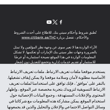
(opens in a new tab)
(opens in a new tab)
(opens in a new tab)
تُطبق شروط وأحكام سيتي بنك. للاطلاع على أحدث الشروط
(opens in a new tab)
والأحكام ، تفضل بزيارة
www.citibank.ae/TnC
الآراء الواردة هنا لا تعبر سوى عن وجهة نظر المؤلفين ولا تمثل
بالضرورة وجهات نظر سيتي بنك الإمارات أو تعكسها. لا تشكل
المعلومات الواردة في هذا الموقع نصيحة استثمارية أو عرضًا
للاستثمار أو تقديم خدمات إدارية وتخضع للتعديل دون إشعار
مسبق.
يستخدم موقعنا ملفات تعريف الارتباط. ملفات تعريف الارتباط
لا يتم تقديم المنتجات والخدمات المذكورة في هذا الموقع للأفراد
الأساسية مطلوبة لأمان وسلامة موقعنا ولا يمكن إيقاف تشغيلها.
المقيمين في الاتحاد الأوروبي أو المنطقة الاقتصادية الأوروبية أو
بالنقر على 'موافق' ، فإنك توافق على استخدامنا لملفات تعريف
سويسرا أو غيرنسي أو جيرسي أو موناكو أو سان مارينو أو
الارتباط التسويقية لتزويدك بتجربة مخصصة عبر الموقع ، وإظهار
الفاتيكان أو جزيرة مان أو المملكة المتحدة أو خصوصية البيانات
المحتوى والإعلانات المستهدفة ، وجمع البيانات الإحصائية حول
(لائحة حماية البيانات العامة \ قانون حماية البيانات الشخصية
استخدام الموقع. يمكن مشاركة هذه المعلومات مع شركائنا في
العامة \ قانون خصوصية نيوزيلندا). المحتوى الموجود في هذه
الصفحة ليس ولا ينبغي تفسيره على أنه عرض أو دعوة أو دعوة
وسائل التواصل الاجتماعي والإعلان والتحليل والذين قد يجمعونها