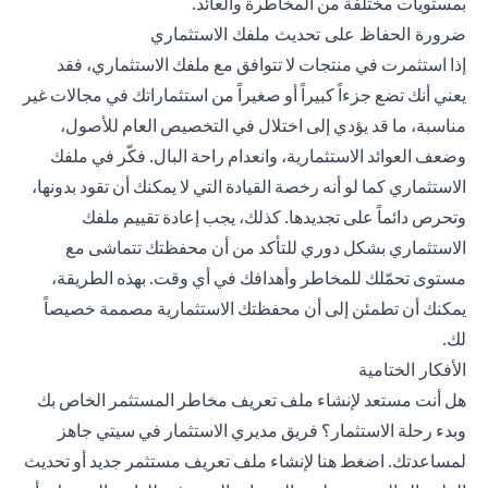
بمستويات مختلفة من المخاطرة والعائد.
ضرورة الحفاظ على تحديث ملفك الاستثماري
إذا استثمرت في منتجات لا تتوافق مع ملفك الاستثماري، فقد
يعني أنك تضع جزءاً كبيراً أو صغيراً من استثماراتك في مجالات غير
مناسبة، ما قد يؤدي إلى اختلال في التخصيص العام للأصول،
وضعف العوائد الاستثمارية، وانعدام راحة البال. فكّر في ملفك
الاستثماري كما لو أنه رخصة القيادة التي لا يمكنك أن تقود بدونها،
وتحرص دائماً على تجديدها. كذلك، يجب إعادة تقييم ملفك
الاستثماري
بشكل دوري للتأكد من أن محفظتك تتماشى مع
مستوى تحمّلك للمخاطر وأهدافك في أي وقت. بهذه الطريقة،
يمكنك أن تطمئن إلى أن محفظتك الاستثمارية مصممة خصيصاً
لك.
الأفكار الختامية
هل أنت مستعد لإنشاء ملف تعريف مخاطر المستثمر الخاص بك
وبدء رحلة الاستثمار؟ فريق مديري الاستثمار في سيتي جاهز
لمساعدتك.
اضغط هنا
لإنشاء ملف تعريف مستثمر جديد أو تحديث