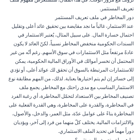
تعريف المستثمر.
دور المخاطر في ملف تعريف المستثمر
عند الاستثمار، غالباً ما نجد مقايضة بين تحقيق عائد أعلى وتقليل
احتمال خسارة المال. على سبيل المثال، يُعتبر الاستثمار في
السندات الحكومية منخفض المخاطر نسبياً، لكنّ العائد لا يكون
عادةً مرتفعاً مثل الاستثمارات في سوق الأسهم. رغم أنّه من غير
المحتمل أن تخسر أموالك في الأوراق المالية الحكومية، يمكن
للاستثمارات المرتبطة بالسوق أن تحقق لك عوائد أعلى، أو تؤدي
إلى خسائر إن لم يتم اختيارها بعناية. لذلك، من المهم مطابقة نوع
الاستثمار المناسب مع مدى راحتك مع المخاطر. يجمع ملف
تصنيف المخاطر بين الاستعداد لتحمّل المخاطرة، أي رغبة الفرد
في المخاطرة، والقدرة على المخاطرة، وهي القدرة الفعلية على
المخاطرة بناءً على عوامل عدّة، مثل العمر، والدخل، والأصول،
والالتزامات المالية. يختلف كلّ منهما من فرد إلى آخر، ويؤديان
دوراً مهماً في تحديد الملف الاستثماري.
ما هو ملف تعريف المستثمر؟