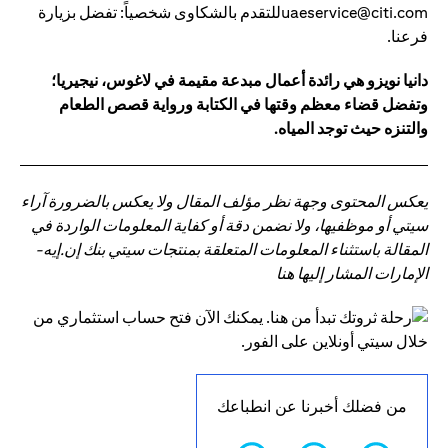
uaeservice@citi.comللتقدم بالشكاوى شخصياً: تفضل بزيارة
فرعنا.
دانيا نويزو هي رائدة أعمال مبدعة مقيمة في لاغوس، نيجيريا؛
وتفضل قضاء معظم وقتها في الكتابة ورواية قصص الطعام
والتنزه حيث توجد المياه.
يعكس المحتوى وجهة نظر مؤلف المقال ولا يعكس بالضرورة آراء
سيتي أو موظفيها، ولا نضمن دقة أو كفاية المعلومات الواردة في
المقالة باستثناء المعلومات المتعلقة بمنتجات سيتي بنك إن.إيه-
الإمارات المشار إليها هنا
من فضلك أخبرنا عن انطباعك