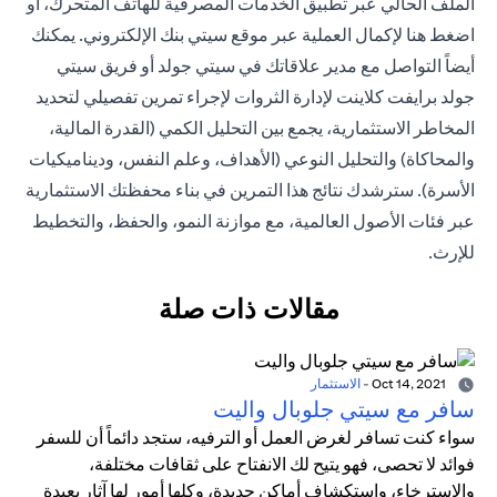
الملف الحالي عبر تطبيق الخدمات المصرفية للهاتف المتحرك، أو
اضغط هنا
لإكمال العملية عبر موقع سيتي بنك الإلكتروني. يمكنك
أيضاً التواصل مع مدير علاقاتك في سيتي جولد أو فريق
سيتي
جولد برايفت كلاينت
لإدارة الثروات لإجراء تمرين تفصيلي لتحديد
المخاطر الاستثمارية، يجمع بين التحليل الكمي (القدرة المالية،
والمحاكاة) والتحليل النوعي (الأهداف، وعلم النفس، وديناميكيات
الأسرة). سترشدك نتائج هذا التمرين في بناء محفظتك الاستثمارية
عبر فئات الأصول العالمية، مع موازنة النمو، والحفظ، والتخطيط
للإرث.
مقالات ذات صلة
Oct 14, 2021
-
الاستثمار
سافر مع سيتي جلوبال واليت
سواء كنت تسافر لغرض العمل أو الترفيه، ستجد دائماً أن للسفر
فوائد لا تحصى، فهو يتيح لك الانفتاح على ثقافات مختلفة،
والاسترخاء، واستكشاف أماكن جديدة، وكلها أمور لها آثار بعيدة