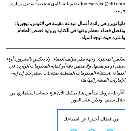
uaeservice@citi.comللتقدم بالشكاوى شخصياً: تفضل بزيارة
فرعنا.
دانيا نويزو هي رائدة أعمال مبدعة مقيمة في لاغوس، نيجيريا؛
وتفضل قضاء معظم وقتها في الكتابة ورواية قصص الطعام
والتنزه حيث توجد المياه.
يعكس المحتوى وجهة نظر مؤلف المقال ولا يعكس بالضرورة آراء
سيتي أو موظفيها، ولا نضمن دقة أو كفاية المعلومات الواردة في
المقالة باستثناء المعلومات المتعلقة بمنتجات سيتي بنك إن.إيه-
الإمارات المشار إليها هنا
من فضلك أخبرنا عن انطباعك