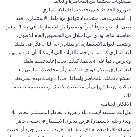
بمستويات مختلفة من المخاطرة والعائد.
ضرورة الحفاظ على تحديث ملفك الاستثماري
إذا استثمرت في منتجات لا تتوافق مع ملفك الاستثماري، فقد
يعني أنك تضع جزءاً كبيراً أو صغيراً من استثماراتك في مجالات غير
مناسبة، ما قد يؤدي إلى اختلال في التخصيص العام للأصول،
وضعف العوائد الاستثمارية، وانعدام راحة البال. فكّر في ملفك
الاستثماري كما لو أنه رخصة القيادة التي لا يمكنك أن تقود بدونها،
وتحرص دائماً على تجديدها. كذلك، يجب إعادة تقييم ملفك
الاستثماري
بشكل دوري للتأكد من أن محفظتك تتماشى مع
مستوى تحمّلك للمخاطر وأهدافك في أي وقت. بهذه الطريقة،
يمكنك أن تطمئن إلى أن محفظتك الاستثمارية مصممة خصيصاً
لك.
الأفكار الختامية
هل أنت مستعد لإنشاء ملف تعريف مخاطر المستثمر الخاص بك
وبدء رحلة الاستثمار؟ فريق مديري الاستثمار في سيتي جاهز
لمساعدتك.
اضغط هنا
لإنشاء ملف تعريف مستثمر جديد أو تحديث