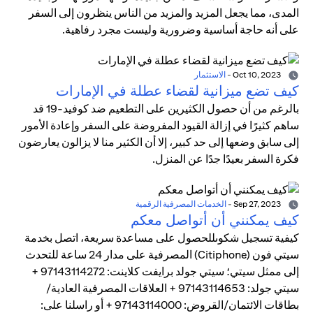
المدى، مما يجعل المزيد والمزيد من الناس ينظرون إلى السفر
على أنه حاجة أساسية وضرورية وليست مجرد رفاهية.
Oct 10, 2023
-
الاستثمار
كيف تضع ميزانية لقضاء عطلة في الإمارات
بالرغم من أن حصول الكثيرين على التطعيم ضد كوفيد-19 قد
ساهم كثيرًا في إزالة القيود المفروضة على السفر وإعادة الأمور
إلى سابق وضعها إلى حد كبير، إلا أن الكثير منا لا يزالون يعارضون
فكرة السفر بعيدًا جدًا عن المنزل.
Sep 27, 2023
-
الخدمات المصرفية الرقمية
كيف يمكنني أن أتواصل معكم
كيفية تسجيل شكوىللحصول على مساعدة سريعة، اتصل بخدمة
سيتي فون (Citiphone) المصرفية على مدار 24 ساعة للتحدث
إلى ممثل سيتي؛ سيتي جولد برايفت كلاينت: 97143114272 +
سيتي جولد: 97143114653 + العلاقات المصرفية العادية/
بطاقات الائتمان/القروض: 97143114000 + أو راسلنا على: