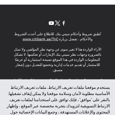
(opens in a new tab)
(opens in a new tab)
(opens in a new tab)
تُطبق شروط وأحكام سيتي بنك. للاطلاع على أحدث الشروط
(opens in a new tab)
والأحكام ، تفضل بزيارة
www.citibank.ae/TnC
الآراء الواردة هنا لا تعبر سوى عن وجهة نظر المؤلفين ولا تمثل
بالضرورة وجهات نظر سيتي بنك الإمارات أو تعكسها. لا تشكل
المعلومات الواردة في هذا الموقع نصيحة استثمارية أو عرضًا
للاستثمار أو تقديم خدمات إدارية وتخضع للتعديل دون إشعار
مسبق.
لا يتم تقديم المنتجات والخدمات المذكورة في هذا الموقع للأفراد
المقيمين في الاتحاد الأوروبي أو المنطقة الاقتصادية الأوروبية أو
يستخدم موقعنا ملفات تعريف الارتباط. ملفات تعريف الارتباط
سويسرا أو غيرنسي أو جيرسي أو موناكو أو سان مارينو أو
الأساسية مطلوبة لأمان وسلامة موقعنا ولا يمكن إيقاف تشغيلها.
الفاتيكان أو جزيرة مان أو المملكة المتحدة أو خصوصية البيانات
بالنقر على 'موافق' ، فإنك توافق على استخدامنا لملفات تعريف
(لائحة حماية البيانات العامة \ قانون حماية البيانات الشخصية
الارتباط التسويقية لتزويدك بتجربة مخصصة عبر الموقع ، وإظهار
العامة \ قانون خصوصية نيوزيلندا). المحتوى الموجود في هذه
الصفحة ليس ولا ينبغي تفسيره على أنه عرض أو دعوة أو دعوة
المحتوى والإعلانات المستهدفة ، وجمع البيانات الإحصائية حول