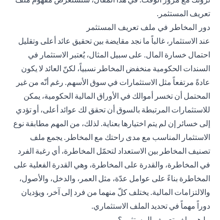
تعريف المستثمر.
دور المخاطر في ملف تعريف المستثمر
عند الاستثمار، غالباً ما نجد مقايضة بين تحقيق عائد أعلى وتقليل
احتمال خسارة المال. على سبيل المثال، يُعتبر الاستثمار في
السندات الحكومية منخفض المخاطر نسبياً، لكنّ العائد لا يكون
عادةً مرتفعاً مثل الاستثمارات في سوق الأسهم. رغم أنّه من غير
المحتمل أن تخسر أموالك في الأوراق المالية الحكومية، يمكن
للاستثمارات المرتبطة بالسوق أن تحقق لك عوائد أعلى، أو تؤدي
إلى خسائر إن لم يتم اختيارها بعناية. لذلك، من المهم مطابقة نوع
الاستثمار المناسب مع مدى راحتك مع المخاطر. يجمع ملف
تصنيف المخاطر بين الاستعداد لتحمّل المخاطرة، أي رغبة الفرد
في المخاطرة، والقدرة على المخاطرة، وهي القدرة الفعلية على
المخاطرة بناءً على عوامل عدّة، مثل العمر، والدخل، والأصول،
والالتزامات المالية. يختلف كلّ منهما من فرد إلى آخر، ويؤديان
دوراً مهماً في تحديد الملف الاستثماري.
ما هو ملف تعريف المستثمر؟