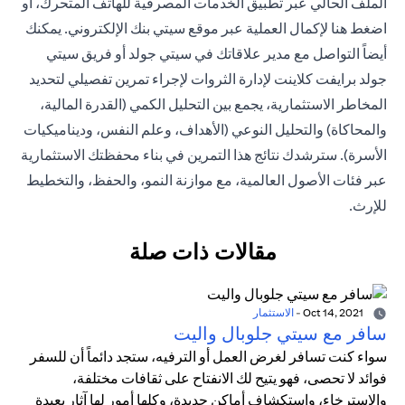
الملف الحالي عبر تطبيق الخدمات المصرفية للهاتف المتحرك، أو
اضغط هنا
لإكمال العملية عبر موقع سيتي بنك الإلكتروني. يمكنك
أيضاً التواصل مع مدير علاقاتك في سيتي جولد أو فريق
سيتي
جولد برايفت كلاينت
لإدارة الثروات لإجراء تمرين تفصيلي لتحديد
المخاطر الاستثمارية، يجمع بين التحليل الكمي (القدرة المالية،
والمحاكاة) والتحليل النوعي (الأهداف، وعلم النفس، وديناميكيات
الأسرة). سترشدك نتائج هذا التمرين في بناء محفظتك الاستثمارية
عبر فئات الأصول العالمية، مع موازنة النمو، والحفظ، والتخطيط
للإرث.
مقالات ذات صلة
Oct 14, 2021
-
الاستثمار
سافر مع سيتي جلوبال واليت
سواء كنت تسافر لغرض العمل أو الترفيه، ستجد دائماً أن للسفر
فوائد لا تحصى، فهو يتيح لك الانفتاح على ثقافات مختلفة،
والاسترخاء، واستكشاف أماكن جديدة، وكلها أمور لها آثار بعيدة