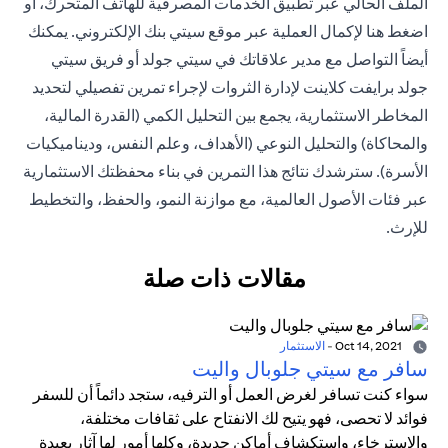
الملف الحالي عبر تطبيق الخدمات المصرفية للهاتف المتحرك، أو
اضغط هنا
لإكمال العملية عبر موقع سيتي بنك الإلكتروني. يمكنك
أيضاً التواصل مع مدير علاقاتك في سيتي جولد أو فريق
سيتي
جولد برايفت كلاينت
لإدارة الثروات لإجراء تمرين تفصيلي لتحديد
المخاطر الاستثمارية، يجمع بين التحليل الكمي (القدرة المالية،
والمحاكاة) والتحليل النوعي (الأهداف، وعلم النفس، وديناميكيات
الأسرة). سترشدك نتائج هذا التمرين في بناء محفظتك الاستثمارية
عبر فئات الأصول العالمية، مع موازنة النمو، والحفظ، والتخطيط
للإرث.
مقالات ذات صلة
Oct 14, 2021
-
الاستثمار
سافر مع سيتي جلوبال واليت
سواء كنت تسافر لغرض العمل أو الترفيه، ستجد دائماً أن للسفر
فوائد لا تحصى، فهو يتيح لك الانفتاح على ثقافات مختلفة،
والاسترخاء، واستكشاف أماكن جديدة، وكلها أمور لها آثار بعيدة