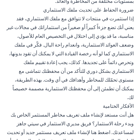
بمستويات مختلفة من المخاطرة والعائد.
ضرورة الحفاظ على تحديث ملفك الاستثماري
إذا استثمرت في منتجات لا تتوافق مع ملفك الاستثماري، فقد
يعني أنك تضع جزءاً كبيراً أو صغيراً من استثماراتك في مجالات غير
مناسبة، ما قد يؤدي إلى اختلال في التخصيص العام للأصول،
وضعف العوائد الاستثمارية، وانعدام راحة البال. فكّر في ملفك
الاستثماري كما لو أنه رخصة القيادة التي لا يمكنك أن تقود بدونها،
وتحرص دائماً على تجديدها. كذلك، يجب إعادة تقييم ملفك
الاستثماري
بشكل دوري للتأكد من أن محفظتك تتماشى مع
مستوى تحمّلك للمخاطر وأهدافك في أي وقت. بهذه الطريقة،
يمكنك أن تطمئن إلى أن محفظتك الاستثمارية مصممة خصيصاً
لك.
الأفكار الختامية
هل أنت مستعد لإنشاء ملف تعريف مخاطر المستثمر الخاص بك
وبدء رحلة الاستثمار؟ فريق مديري الاستثمار في سيتي جاهز
لمساعدتك.
اضغط هنا
لإنشاء ملف تعريف مستثمر جديد أو تحديث