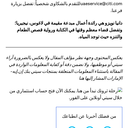
uaeservice@citi.comللتقدم بالشكاوى شخصياً: تفضل بزيارة
فرعنا.
دانيا نويزو هي رائدة أعمال مبدعة مقيمة في لاغوس، نيجيريا؛
وتفضل قضاء معظم وقتها في الكتابة ورواية قصص الطعام
والتنزه حيث توجد المياه.
يعكس المحتوى وجهة نظر مؤلف المقال ولا يعكس بالضرورة آراء
سيتي أو موظفيها، ولا نضمن دقة أو كفاية المعلومات الواردة في
المقالة باستثناء المعلومات المتعلقة بمنتجات سيتي بنك إن.إيه-
الإمارات المشار إليها هنا
من فضلك أخبرنا عن انطباعك