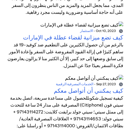
المدى، مما يجعل المزيد والمزيد من الناس ينظرون إلى السفر
على أنه حاجة أساسية وضرورية وليست مجرد رفاهية.
Oct 10, 2023
-
الاستثمار
كيف تضع ميزانية لقضاء عطلة في الإمارات
بالرغم من أن حصول الكثيرين على التطعيم ضد كوفيد-19 قد
ساهم كثيرًا في إزالة القيود المفروضة على السفر وإعادة الأمور
إلى سابق وضعها إلى حد كبير، إلا أن الكثير منا لا يزالون يعارضون
فكرة السفر بعيدًا جدًا عن المنزل.
Sep 27, 2023
-
الخدمات المصرفية الرقمية
كيف يمكنني أن أتواصل معكم
كيفية تسجيل شكوىللحصول على مساعدة سريعة، اتصل بخدمة
سيتي فون (Citiphone) المصرفية على مدار 24 ساعة للتحدث
إلى ممثل سيتي؛ سيتي جولد برايفت كلاينت: 97143114272 +
سيتي جولد: 97143114653 + العلاقات المصرفية العادية/
بطاقات الائتمان/القروض: 97143114000 + أو راسلنا على: