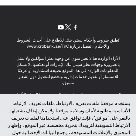
opens in a new tab
opens in a new tab
opens in a new tab
تُطبق شروط وأحكام سيتي بنك. للاطلاع على أحدث الشروط
s in a new tab
والأحكام ، تفضل بزيارة
www.citibank.ae/TnC
الآراء الواردة هنا لا تعبر سوى عن وجهة نظر المؤلفين ولا تمثل
بالضرورة وجهات نظر سيتي بنك الإمارات أو تعكسها. لا تشكل
المعلومات الواردة في هذا الموقع نصيحة استثمارية أو عرضًا
للاستثمار أو تقديم خدمات إدارية وتخضع للتعديل دون إشعار
مسبق.
لا يتم تقديم المنتجات والخدمات المذكورة في هذا الموقع للأفراد
المقيمين في الاتحاد الأوروبي أو المنطقة الاقتصادية الأوروبية أو
يستخدم موقعنا ملفات تعريف الارتباط. ملفات تعريف الارتباط
سويسرا أو غيرنسي أو جيرسي أو موناكو أو سان مارينو أو
الأساسية مطلوبة لأمان وسلامة موقعنا ولا يمكن إيقاف تشغيلها.
الفاتيكان أو جزيرة مان أو المملكة المتحدة أو خصوصية البيانات
بالنقر على 'موافق' ، فإنك توافق على استخدامنا لملفات تعريف
(لائحة حماية البيانات العامة \ قانون حماية البيانات الشخصية
الارتباط التسويقية لتزويدك بتجربة مخصصة عبر الموقع ، وإظهار
العامة \ قانون خصوصية نيوزيلندا). المحتوى الموجود في هذه
الصفحة ليس ولا ينبغي تفسيره على أنه عرض أو دعوة أو دعوة
المحتوى والإعلانات المستهدفة ، وجمع البيانات الإحصائية حول