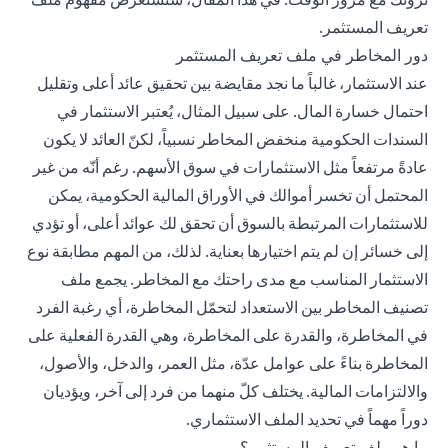
تعريف المستثمر.
دور المخاطر في ملف تعريف المستثمر
عند الاستثمار، غالباً ما نجد مقايضة بين تحقيق عائد أعلى وتقليل
احتمال خسارة المال. على سبيل المثال، يُعتبر الاستثمار في
السندات الحكومية منخفض المخاطر نسبياً، لكنّ العائد لا يكون
عادةً مرتفعاً مثل الاستثمارات في سوق الأسهم. رغم أنّه من غير
المحتمل أن تخسر أموالك في الأوراق المالية الحكومية، يمكن
للاستثمارات المرتبطة بالسوق أن تحقق لك عوائد أعلى، أو تؤدي
إلى خسائر إن لم يتم اختيارها بعناية. لذلك، من المهم مطابقة نوع
الاستثمار المناسب مع مدى راحتك مع المخاطر. يجمع ملف
تصنيف المخاطر بين الاستعداد لتحمّل المخاطرة، أي رغبة الفرد
في المخاطرة، والقدرة على المخاطرة، وهي القدرة الفعلية على
المخاطرة بناءً على عوامل عدّة، مثل العمر، والدخل، والأصول،
والالتزامات المالية. يختلف كلّ منهما من فرد إلى آخر، ويؤديان
دوراً مهماً في تحديد الملف الاستثماري.
ما هو ملف تعريف المستثمر؟