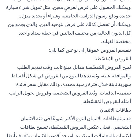
ويمكنك الحصول على قرض لغرضٍ معين، مثل تمويل شراء سيارة
جديدة ودفع رسوم الدراسة الجامعية وشراء أو تجديد منزل.
ويمكنك أن تحصل كذلك على قرض لتوحيد الدين، والذي يجمع بين
كل الديون الحالية من مختلف الدائنين في خطة سداد واحدة
مخفضة الفوائد.
تنقسم القروض عمومًا إلى نوعين كما يلي:
القروض المُقسّطة
تُمنح القروض المُقسّطة مقابل مبلغ ثابت وقت تقديم الطلب
والموافقة عليه، ويُسدد هذا النوع من القروض في شكل أقساط
شهرية ثابتة خلال فترة زمنية محددة، وذلك مقابل سعر فائدة
تتضمنه الدفعات. وتُعد القروض الشخصية وقروض تحويل الراتب
أمثلة للقروض المُقسّطة.
بطاقات الائتمان
قد تمثل
بطاقات الائتمان
النوع الأكثر شيوعًا في فئة الائتمان
الشخصي. فعلى عكس القروض المُقسّطة، تسمح بطاقات
الائتمان بالمعاملات المتكررة إلى حدٍ أقصى للائتمان، ويُعرف أيضًا