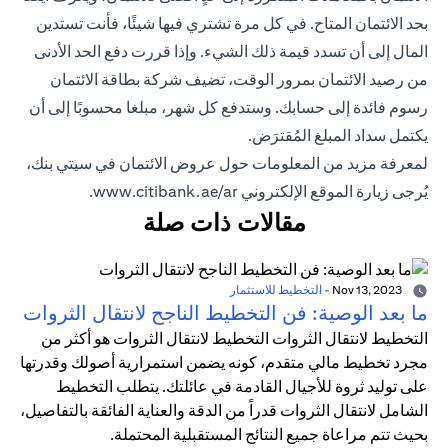
بحد الائتمان المتاح. في كل مرة تشتري فيها شيئًا، فأنت تستدين
المال إلى أن تسدد قيمة ذلك الشيء. وإذا قررت دفع الحد الأدنى
من رصيد الائتمان بمرور الوقت، تضيف شركة بطاقة الائتمان
رسوم فائدة إلى حسابك. وستدفع كل شهر، مبلغا محسوبًا إلى أن
يكتمل سداد المبلغ المُقترَض.
لمعرفة مزيد من المعلومات حول عروض الائتمان في سيتي بنك،
يُرجى زيارة الموقع الإلكتروني
www.citibank.ae/ar
.
مقالات ذات صلة
Nov 13, 2023
-
التخطيط للاستثمار
ما بعد الوصية: فن التخطيط الناجح لانتقال الثروات
التخطيط لانتقال الثروات التخطيط لانتقال الثروات هو أكثر من
مجرد تخطيط مالي متقدم، كونه يضمن استمرارية أصولك وقدرتها
على توليد ثروة للأجيال القادمة في عائلتك. يتطلب التخطيط
الشامل لانتقال الثروات قدراً من الدقة والعناية الفائقة بالتفاصيل،
بحيث تتم مراعاة جميع النتائج المستقبلية المحتملة.