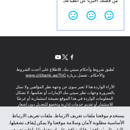
من فضلك أخبرنا عن انطباعك
opens in a new tab
opens in a new tab
opens in a new tab
تُطبق شروط وأحكام سيتي بنك. للاطلاع على أحدث الشروط
s in a new tab
والأحكام ، تفضل بزيارة
www.citibank.ae/TnC
الآراء الواردة هنا لا تعبر سوى عن وجهة نظر المؤلفين ولا تمثل
بالضرورة وجهات نظر سيتي بنك الإمارات أو تعكسها. لا تشكل
المعلومات الواردة في هذا الموقع نصيحة استثمارية أو عرضًا
للاستثمار أو تقديم خدمات إدارية وتخضع للتعديل دون إشعار
مسبق.
يستخدم موقعنا ملفات تعريف الارتباط. ملفات تعريف الارتباط
لا يتم تقديم المنتجات والخدمات المذكورة في هذا الموقع للأفراد
الأساسية مطلوبة لأمان وسلامة موقعنا ولا يمكن إيقاف تشغيلها.
المقيمين في الاتحاد الأوروبي أو المنطقة الاقتصادية الأوروبية أو
بالنقر على 'موافق' ، فإنك توافق على استخدامنا لملفات تعريف