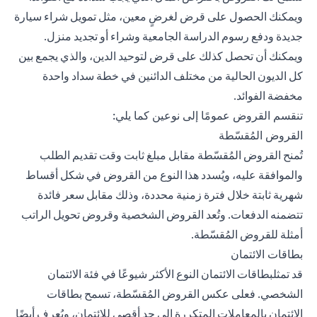
ويمكنك الحصول على قرض لغرضٍ معين، مثل تمويل شراء سيارة
جديدة ودفع رسوم الدراسة الجامعية وشراء أو تجديد منزل.
ويمكنك أن تحصل كذلك على قرض لتوحيد الدين، والذي يجمع بين
كل الديون الحالية من مختلف الدائنين في خطة سداد واحدة
مخفضة الفوائد.
تنقسم القروض عمومًا إلى نوعين كما يلي:
القروض المُقسّطة
تُمنح القروض المُقسّطة مقابل مبلغ ثابت وقت تقديم الطلب
والموافقة عليه، ويُسدد هذا النوع من القروض في شكل أقساط
شهرية ثابتة خلال فترة زمنية محددة، وذلك مقابل سعر فائدة
تتضمنه الدفعات. وتُعد القروض الشخصية وقروض تحويل الراتب
أمثلة للقروض المُقسّطة.
بطاقات الائتمان
قد تمثل
بطاقات الائتمان
النوع الأكثر شيوعًا في فئة الائتمان
الشخصي. فعلى عكس القروض المُقسّطة، تسمح بطاقات
الائتمان بالمعاملات المتكررة إلى حدٍ أقصى للائتمان، ويُعرف أيضًا