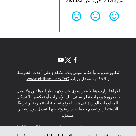
من فضلك أخبرنا عن انطباعك
opens in a new tab
opens in a new tab
opens in a new tab
تُطبق شروط وأحكام سيتي بنك. للاطلاع على أحدث الشروط
s in a new tab
والأحكام ، تفضل بزيارة
www.citibank.ae/TnC
الآراء الواردة هنا لا تعبر سوى عن وجهة نظر المؤلفين ولا تمثل
بالضرورة وجهات نظر سيتي بنك الإمارات أو تعكسها. لا تشكل
المعلومات الواردة في هذا الموقع نصيحة استثمارية أو عرضًا
للاستثمار أو تقديم خدمات إدارية وتخضع للتعديل دون إشعار
مسبق.
لا يتم تقديم المنتجات والخدمات المذكورة في هذا الموقع للأفراد
المقيمين في الاتحاد الأوروبي أو المنطقة الاقتصادية الأوروبية أو
يستخدم موقعنا ملفات تعريف الارتباط. ملفات تعريف الارتباط