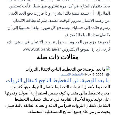
بحد الائتمان المتاح. في كل مرة تشتري فيها شيئًا، فأنت تستدين
المال إلى أن تسدد قيمة ذلك الشيء. وإذا قررت دفع الحد الأدنى
من رصيد الائتمان بمرور الوقت، تضيف شركة بطاقة الائتمان
رسوم فائدة إلى حسابك. وستدفع كل شهر، مبلغا محسوبًا إلى أن
يكتمل سداد المبلغ المُقترَض.
لمعرفة مزيد من المعلومات حول عروض الائتمان في سيتي بنك،
يُرجى زيارة الموقع الإلكتروني
www.citibank.ae/ar
.
مقالات ذات صلة
Nov 13, 2023
-
التخطيط للاستثمار
ما بعد الوصية: فن التخطيط الناجح لانتقال الثروات
التخطيط لانتقال الثروات التخطيط لانتقال الثروات هو أكثر من
مجرد تخطيط مالي متقدم، كونه يضمن استمرارية أصولك وقدرتها
على توليد ثروة للأجيال القادمة في عائلتك. يتطلب التخطيط
الشامل لانتقال الثروات قدراً من الدقة والعناية الفائقة بالتفاصيل،
بحيث تتم مراعاة جميع النتائج المستقبلية المحتملة.