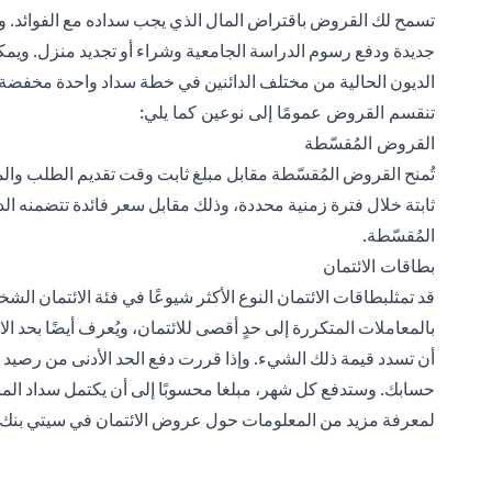
تسمح لك القروض باقتراض المال الذي يجب سداده مع الفوائد.
جديدة ودفع رسوم الدراسة الجامعية وشراء أو تجديد منزل. ويم
الديون الحالية من مختلف الدائنين في خطة سداد واحدة مخفضة ا
تنقسم القروض عمومًا إلى نوعين كما يلي:
القروض المُقسّطة
تُمنح القروض المُقسّطة مقابل مبلغ ثابت وقت تقديم الطلب وا
ثابتة خلال فترة زمنية محددة، وذلك مقابل سعر فائدة تتضمنه 
المُقسّطة.
بطاقات الائتمان
قد تمثل
بطاقات الائتمان
النوع الأكثر شيوعًا في فئة الائتمان ا
بالمعاملات المتكررة إلى حدٍ أقصى للائتمان، ويُعرف أيضًا بحد ال
أن تسدد قيمة ذلك الشيء. وإذا قررت دفع الحد الأدنى من رصيد 
حسابك. وستدفع كل شهر، مبلغا محسوبًا إلى أن يكتمل سداد المبل
لمعرفة مزيد من المعلومات حول عروض الائتمان في سيتي بنك، ي