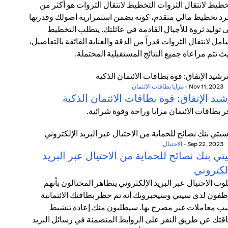
خطيط لانتقال الثروات التخطيط لانتقال الثروات هو أكثر من
د تخطيط مالي متقدم، كونه يضمن استمرارية أصولك وقدرتها
 توليد ثروة للأجيال القادمة في عائلتك. يتطلب التخطيط
امل لانتقال الثروات قدراً من الدقة والعناية الفائقة بالتفاصيل،
ث تتم مراعاة جميع النتائج المستقبلية المحتملة.
Nov 11, 2023
-
مزايا بطاقات الائتمان
يد الإنفاق: قوة بطاقات الائتمان الذكية
ر بطاقات الائتمان مزايا وراحة وقوة شرائية.
Sep 22, 2023
-
الاحتيال
ي بنك نصائح للحماية من الاحتيال عبر البريد
لكتروني
وب الاحتيال عبر البريد الإلكتروني يتظاهر المحتالون بأنهم
فون لدى سيتي وسيخبرونك أنه تم حظر بطاقتك الائتمانية
ب معاملات غير مصرح بها. سيطلبون منك إعادة تنشيط
قتك عن طريق النقر على الروابط المتضمنة في رسائل البريد