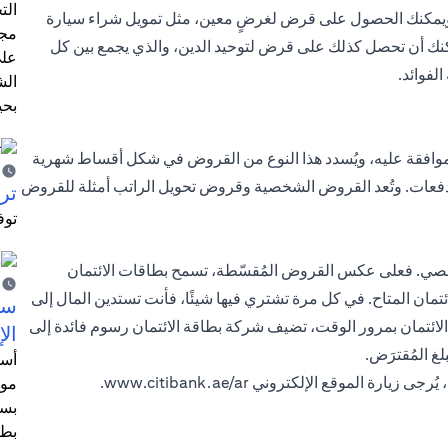
الت
 ويمكنك الحصول على قرض لغرضٍ معين، مثل تمويل شراء سيارة
مجر
كنك أن تحصل كذلك على قرض لتوحيد الدين، والذي يجمع بين كل
على
لفوائد.
الش
بحي
لموافقة عليه، ويُسدد هذا النوع من القروض في شكل أقساط شهرية
الدفعات. وتُعد القروض الشخصية وقروض تحويل الراتب أمثلة للقروض
ترش
توف
لشخصي. فعلى عكس القروض المُقسّطة، تسمح بطاقات الائتمان
ائتمان المتاح. في كل مرة تشتري فيها شيئًا، فأنت تستدين المال إلى
سيت
الائتمان بمرور الوقت، تضيف شركة بطاقة الائتمان رسوم فائدة إلى
الإ
غ المُقترَض.
أسل
ُرجى زيارة الموقع الإلكتروني
www.citibank.ae/ar
.
موظ
بسب
بطا