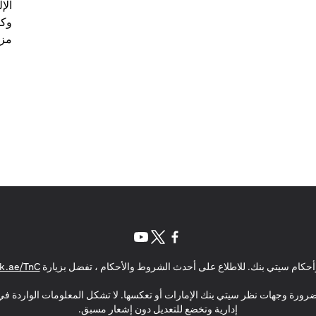
الإ
وكل
مزي
(opens in a new tab)
(opens in a new tab)
(opens in a new tab)
حكام سيتي بنك. للاطلاع على أحدث الشروط والأحكام ، تفضل بزيارة
k.ae/TnC
بالضرورة وجهات نظر سيتي بنك الإمارات أو تعكسها. لا تشكل المعلومات الواردة في 
إدارية وتخضع للتعديل دون إشعار مسبق.