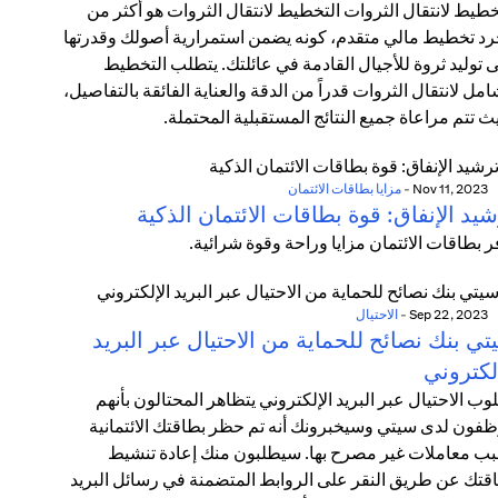
خطيط لانتقال الثروات التخطيط لانتقال الثروات هو أكثر من
د تخطيط مالي متقدم، كونه يضمن استمرارية أصولك وقدرتها
 توليد ثروة للأجيال القادمة في عائلتك. يتطلب التخطيط
امل لانتقال الثروات قدراً من الدقة والعناية الفائقة بالتفاصيل،
ث تتم مراعاة جميع النتائج المستقبلية المحتملة.
Nov 11, 2023
-
مزايا بطاقات الائتمان
يد الإنفاق: قوة بطاقات الائتمان الذكية
ر بطاقات الائتمان مزايا وراحة وقوة شرائية.
Sep 22, 2023
-
الاحتيال
ي بنك نصائح للحماية من الاحتيال عبر البريد
لكتروني
وب الاحتيال عبر البريد الإلكتروني يتظاهر المحتالون بأنهم
فون لدى سيتي وسيخبرونك أنه تم حظر بطاقتك الائتمانية
ب معاملات غير مصرح بها. سيطلبون منك إعادة تنشيط
قتك عن طريق النقر على الروابط المتضمنة في رسائل البريد