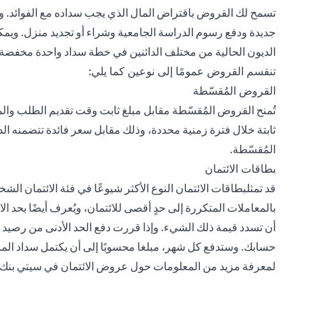
تسمح لك القروض باقتراض المال الذي يجب سداده مع الفوائد.
جديدة ودفع رسوم الدراسة الجامعية وشراء أو تجديد منزل. ويم
الديون الحالية من مختلف الدائنين في خطة سداد واحدة مخفضة ا
تنقسم القروض عمومًا إلى نوعين كما يلي:
القروض المُقسّطة
تُمنح القروض المُقسّطة مقابل مبلغ ثابت وقت تقديم الطلب وا
ثابتة خلال فترة زمنية محددة، وذلك مقابل سعر فائدة تتضمنه 
المُقسّطة.
بطاقات الائتمان
قد تمثل
بطاقات الائتمان
النوع الأكثر شيوعًا في فئة الائتمان ا
بالمعاملات المتكررة إلى حدٍ أقصى للائتمان، ويُعرف أيضًا بحد ال
أن تسدد قيمة ذلك الشيء. وإذا قررت دفع الحد الأدنى من رصيد 
حسابك. وستدفع كل شهر، مبلغا محسوبًا إلى أن يكتمل سداد المبل
لمعرفة مزيد من المعلومات حول عروض الائتمان في سيتي بنك، ي