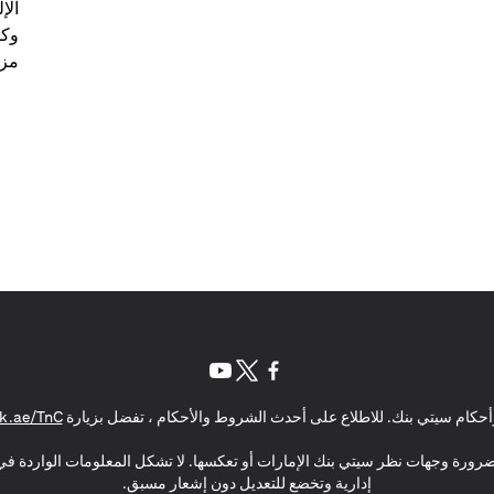
الإ
وكل
مزي
(opens in a new tab)
(opens in a new tab)
(opens in a new tab)
حكام سيتي بنك. للاطلاع على أحدث الشروط والأحكام ، تفضل بزيارة
k.ae/TnC
بالضرورة وجهات نظر سيتي بنك الإمارات أو تعكسها. لا تشكل المعلومات الواردة في 
إدارية وتخضع للتعديل دون إشعار مسبق.