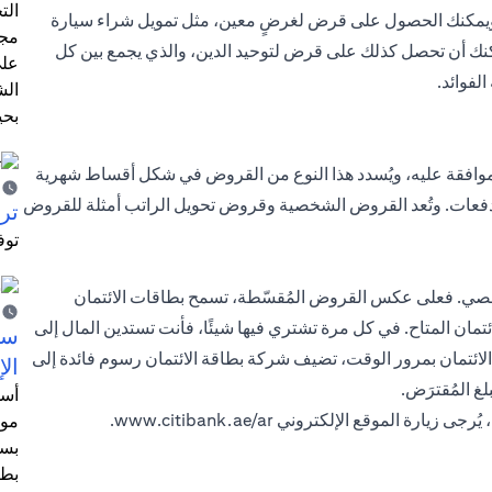
الت
 ويمكنك الحصول على قرض لغرضٍ معين، مثل تمويل شراء سيارة
مجر
كنك أن تحصل كذلك على قرض لتوحيد الدين، والذي يجمع بين كل
على
لفوائد.
الش
بحي
لموافقة عليه، ويُسدد هذا النوع من القروض في شكل أقساط شهرية
الدفعات. وتُعد القروض الشخصية وقروض تحويل الراتب أمثلة للقروض
ترش
توف
لشخصي. فعلى عكس القروض المُقسّطة، تسمح بطاقات الائتمان
ائتمان المتاح. في كل مرة تشتري فيها شيئًا، فأنت تستدين المال إلى
سيت
الائتمان بمرور الوقت، تضيف شركة بطاقة الائتمان رسوم فائدة إلى
الإ
غ المُقترَض.
أسل
ُرجى زيارة الموقع الإلكتروني
www.citibank.ae/ar
.
موظ
بسب
بطا