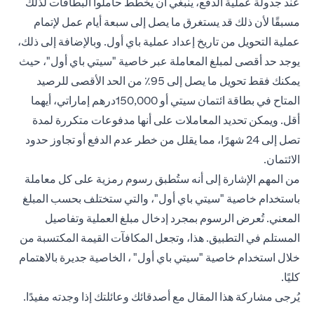
عند جدولة عملية الدفع، ينبغي أن يخطط حاملوا البطاقات لذلك
مسبقًا لأن ذلك قد يستغرق ما يصل إلى سبعة أيام عمل لإتمام
عملية التحويل من تاريخ إعداد عملية باي أول. وبالإضافة إلى ذلك،
يوجد حد أقصى لمبلغ المعاملة عبر خاصية "سيتي باي أول"، حيث
يمكنك فقط تحويل ما يصل إلى 95٪ من الحد الأقصى للرصيد
المتاح في بطاقة ائتمان سيتي أو 150,000درهم إماراتي، أيهما
أقل. ويمكن تحديد المعاملات على أنها مدفوعات متكررة لمدة
تصل إلى 24 شهرًا، مما يقلل من خطر عدم الدفع أو تجاوز حدود
الائتمان.
من المهم الإشارة إلى أنه ستُطبق رسوم رمزية على كل معاملة
باستخدام خاصية "سيتي باي أول"، والتي ستختلف بحسب المبلغ
المعني. تُعرض الرسوم بمجرد إدخال مبلغ العملية وتفاصيل
المستلم في التطبيق. هذا، وتجعل المكافآت القيمة المكتسبة من
خلال استخدام خاصية "سيتي باي أول" ، الخاصية جديرة بالاهتمام
كليًا.
يُرجى مشاركة هذا المقال مع أصدقائك وعائلتك إذا وجدته مفيدًا.