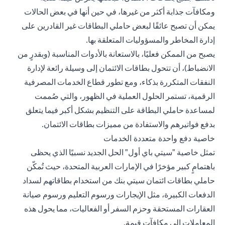
ومكافآت جذابة أكثر من غيرها، في حين أنها في بعض الحالات
يمكن أن تصبح عائقًا لبعض حاملي البطاقات غير القادرين على
إدارة المخاطر والمسؤوليات المتعلقة بها.
يصبح من الممكن فعليًا، بالاستعانة بالأدوات المناسبة (وبقدرٍ من
الانضباط)، أن تتحول بطاقات الائتمان إلى وسيلة رائعة لإدارة
النفقات المتكررة بذكاء، ومع تطور قطاع الخدمات المصرفية
الرقمية، تستمر الحلول العملية في الظهور، والتي صُممت
لمساعدة حاملي البطاقة على التنظيم بشكل أكبر فيما يتعلق
بدفع فواتيرهم والاستفادة من مميزات بطاقات الائتمان.
خاصية دفع واحدة متعددة الخدمات
تمثل خاصية "سيتي باي أول" الحل الجديد نسبيًا الذي يحظى
باهتمامٍ كبير مؤخرًا في الإمارات العربية المتحدة، حيث تُمكّن
حاملي بطاقات ائتمان سيتي بنك من استخدام بطاقاتهم لسداد
الدفعات الكبيرة، مثل الإيجارات ورسوم التعليم ورسوم صيانة
العقارات المستحقة وحزم السفر أو الفعاليات، مما يحول هذه
المعاملات إلى مكافآت قيمة.