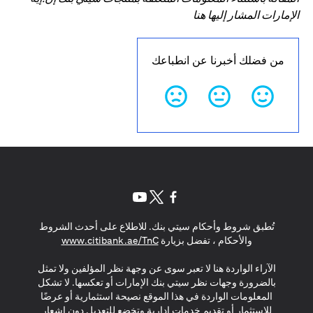
الإمارات المشار إليها هنا
من فضلك أخبرنا عن انطباعك
opens in a new tab
opens in a new tab
opens in a new tab
تُطبق شروط وأحكام سيتي بنك. للاطلاع على أحدث الشروط
s in a new tab
والأحكام ، تفضل بزيارة
www.citibank.ae/TnC
الآراء الواردة هنا لا تعبر سوى عن وجهة نظر المؤلفين ولا تمثل
بالضرورة وجهات نظر سيتي بنك الإمارات أو تعكسها. لا تشكل
المعلومات الواردة في هذا الموقع نصيحة استثمارية أو عرضًا
للاستثمار أو تقديم خدمات إدارية وتخضع للتعديل دون إشعار