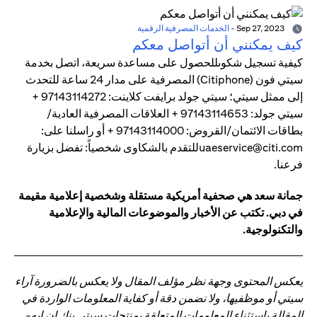
Sep 27, 2023
-
الخدمات المصرفية الرقمية
كيف يمكنني أن أتواصل معكم
كيفية تسجيل شكوىللحصول على مساعدة سريعة، اتصل بخدمة
سيتي فون (Citiphone) المصرفية على مدار 24 ساعة للتحدث
إلى ممثل سيتي؛ سيتي جولد برايفت كلاينت: 97143114272 +
سيتي جولد: 97143114653 + العلاقات المصرفية العادية/
بطاقات الائتمان/القروض: 97143114000 + أو راسلنا على:
uaeservice@citi.comللتقدم بالشكاوى شخصياً: تفضل بزيارة
فرعنا.
جمانة سعد هي صحفية أمريكية مستقلة وشخصية إعلامية مقيمة
في دبي. تكتب عن الأخبار والموضوعات المالية والإعلامية
والتكنولوجية.
يعكس المحتوى وجهة نظر مؤلف المقال ولا يعكس بالضرورة آراء
سيتي أو موظفيها، ولا نضمن دقة أو كفاية المعلومات الواردة في
المقالة باستثناء المعلومات المتعلقة بمنتجات سيتي بنك إن.إيه-