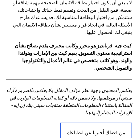
لا ينبغي أن يكون اختيار بطاقة الائتمان الصحيحة مهمة شاقة أو
صعبة، فمع القليل من البحث وتقييم نمط حياتك واحتياجاتك،
ستتمكن من اختيار البطاقة المناسبة لك. قد يساعدك طرح
الأسئلة التالية في اتخاذ قرار مستنير بشأن بطاقة الائتمان التي
ينبغي لك الحصول عليها.
كيث جيه. فرنانديز هو محرر وكاتب محترف يقدم نصائح بشأن
استراتيجية محتوى التسويق. يقيم كيث بين الإمارات وهولندا
والهند، وهو كاتب متخصص في عالم الأعمال والتكنولوجيا
والتمويل الشخصي.
يعكس المحتوى وجهة نظر مؤلف المقال ولا يعكس بالضرورة آراء
سيتي أو موظفيها، ولا نضمن دقة أو كفاية المعلومات الواردة في
المقالة باستثناء المعلومات المتعلقة بمنتجات سيتي بنك إن.إيه-
الإمارات المشار إليها هنا
من فضلك أخبرنا عن انطباعك