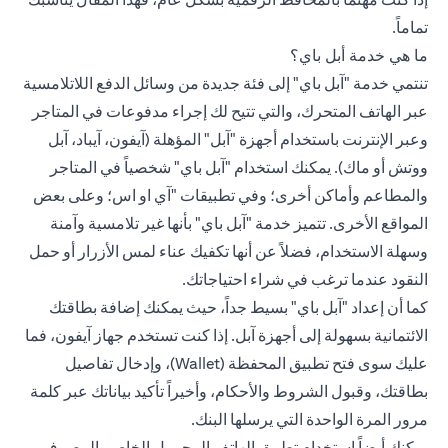
تماماً.
ما هي خدمة أبل باي؟
تنتمي خدمة "آبل باي" إلى فئة جديدة من وسائل الدفع اللاتلامسية
عبر الهاتف المتحرك، والتي تتيح لك إجراء مدفوعات في المتاجر
وعبر الإنترنت باستخدام أجهزة "آبل" المؤهلة (آيفون، آيباد، آبل
ووتش أو ماك). يمكنك استخدام "آبل باي" شخصياً في المتاجر
والمطاعم وأماكن أخرى؛ وفي تطبيقات "آي او اس؛ وعلى بعض
المواقع الأخرى. تتميز خدمة "آبل باي" بأنها غير تلامسية وآمنة
وسهلة الاستخدام، فضلاً عن أنها تكفيك عناء لمس الأزرار أو حمل
النقود عندما ترغب في شراء احتياجاتك.
كما أن إعداد "آبل باي" بسيط جداً، حيث يمكنك إضافة
بطاقتك
الائتمانية
بسهولة إلى أجهزة آبل. إذا كنت تستخدم جهاز آيفون، فما
عليك سوى فتح تطبيق المحفظة (Wallet)، وإدخال تفاصيل
بطاقتك، وقبول الشروط والأحكام، وأخيراً تأكيد بياناتك عبر كلمة
مرور المرة الواحدة التي يرسلها البنك.
يمكنك أيضاً استخدام
تطبيق الهاتف
المحمول الخاص بالمصرف