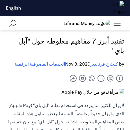
English
تفنيد أبرز 7 مفاهيم مغلوطة حول "آبل
باي"
by
كيث ج فرنانديز
Nov 3, 2020
الخدمات المصرفية الرقمية
لا يزال الكثير منا يتردد في استخدام نظام "آبل باي" (Apple Pay)
الذي ما يزال جديداً وغامضاً بالنسبة للبعض. تتناول هذه المقالة
بعض المفاهيم المغلوطة الشائعة حول "آبل باي" مع بيان حقيقتها.
إذا كنت مهتماً بالمحافظ الرقمية بشكل عام، فهذا المقال يناسبك