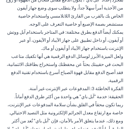
من الأحذية أمراً سهلاً جداً، ولا يتطلب سوى وضع جهاز آيفون
الخاص بك بالقرب من القارئ اللاتلامسي واستخدام خاصية
مستشعر بصمة الإصبع أو خاصية التعرف على الوجه.
يمكنك أيضاً الدفع بطرق مختلفة: في المتاجر باستخدام آبل ووتش
أو آيفون، أو داخل تطبيق على جهاز الآيباد أو الآيفون، أو عبر
الإنترنت باستخدام جهاز الآيباد أو آيفون أو ماك.
ولعل الميزة الأبرز لوسائل الدفع الرقمية هي أنها تكفيك متاعب
البحث في حقيبتك بحثاً عن محفظتك واستخراج بطاقتك الائتمانية،
فقد أصبح الدفع مقابل قهوة الصباح أسرع باستخدام تقنية الدفع
الرقمية.
الفكرة الخاطئة 3: المدفوعات عبر الإنترنت غير آمنة.
الحقيقة: خدمة "آبل باي" هي واحدة من أكثر طرق الدفع أماناً.
ربما تكون محقاً في القلق بشأن سلامة المدفوعات عبر الإنترنت،
خاصة مع ارتفاع معدل الجرائم الإلكترونية مثل التصيد الاحتيالي.
ومع ذلك، عندما يتعلق الأمر بالأمان، فإن "آبل باي" تُعد من أكثر
الطرق أماناً للدفع. عند إجراء معاملة شراء باستخدام "آبل باي"، لا