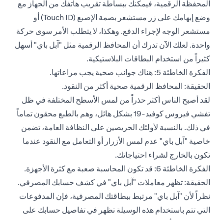
المحفظة الرقمية، فيمكنك ببساطة تقريب هاتفك من الجهاز مع
وضع إبهامك على زر مستشعر بصمة الإصبع (Touch ID) أو
مستشعر الوجه لإجراء الدفع. وهكذا، لا يتطلب الأمر سوى حركة
واحدة. لعلك الآن تدرك أن المحافظ الرقمية مثل "آبل باي" أسهل
كثيراً من استخدام البطاقات البلاستيكية.
الفكرة الخاطئة 5: هناك جوانب صحية يجب مراعاتها.
الحقيقة: المحافظ الرقمية صحية أكثر من النقود.
لقد أصبح الناس أكثر حذراً من لمس الأسطح المختلفة في ظل
تفشي فيروس كوفيد-19 بشكل هائل، وهم بالطبع محقون تماماً
في ذلك. بالنسبة لأولئك الحريصين على النظافة العامة، تضمن
خاصية "آبل باي" عدم لمس الأزرار أو التعامل مع النقود عندما
تكون بالخارج لشراء احتياجاتك.
الفكرة الخاطئة 6: قد تكون المحاسبة صعبة مع كثرة الأجهزة.
الحقيقة: تظهر معاملات "آبل باي" في كشف حسابك المصرفي.
نظراً لأن "آبل باي" مرتبط ببطاقتك المصرفية، فإن المدفوعات
التي تتم باستخدام هذه الوسيلة تظهر في تفاصيل حسابك على