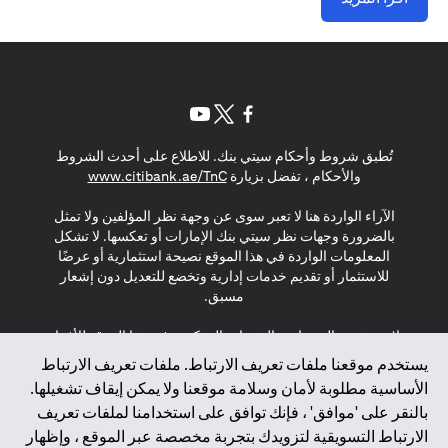
(opens in a new tab)
(opens in a new tab)
(opens in a new tab)
تُطبق شروط وأحكام سيتي بنك. للاطلاع على أحدث الشروط
(opens in a new tab)
والأحكام ، تفضل بزيارة
www.citibank.ae/TnC
الآراء الواردة هنا لا تعبر سوى عن وجهة نظر المؤلفين ولا تمثل
بالضرورة وجهات نظر سيتي بنك الإمارات أو تعكسها. لا تشكل
المعلومات الواردة في هذا الموقع نصيحة استثمارية أو عرضًا
للاستثمار أو تقديم خدمات إدارية وتخضع للتعديل دون إشعار
مسبق.
لا يتم تقديم المنتجات والخدمات المذكورة في هذا الموقع للأفراد
المقيمين في الاتحاد الأوروبي أو المنطقة الاقتصادية الأوروبية أو
يستخدم موقعنا ملفات تعريف الارتباط. ملفات تعريف الارتباط
سويسرا أو غيرنسي أو جيرسي أو موناكو أو سان مارينو أو
الأساسية مطلوبة لأمان وسلامة موقعنا ولا يمكن إيقاف تشغيلها.
الفاتيكان أو جزيرة مان أو المملكة المتحدة أو خصوصية البيانات
بالنقر على 'موافق' ، فإنك توافق على استخدامنا لملفات تعريف
(لائحة حماية البيانات العامة \ قانون حماية البيانات الشخصية
الارتباط التسويقية لتزويدك بتجربة مخصصة عبر الموقع ، وإظهار
العامة \ قانون خصوصية نيوزيلندا). المحتوى الموجود في هذه