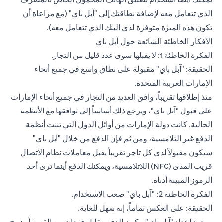
الذي تتعامل معه لإضافة بطاقتك إلى "
آبل باي
" (مع مراعاة أن
تكون هذه الميزة متوفرة لدى البنك الذي تتعامل معه).
الأفكار الخاطئة الشائعة حول آبل باي
الفكرة الخاطئة 1: لا يقبلها سوى عدد قليل من التجار.
الحقيقة: "آبل باي" مقبولة على نطاق واسع في جميع أنحاء
الإمارات العربية المتحدة.
منذ إطلاقها تقريباً، وافق العديد من التجار في جميع أنحاء الإمارات
على قبول "آبل باي"، ويرجع ذلك أساساً إلى توافقها مع الأنظمة
الحالية. كانت دولة الإمارات من أوائل الدول التي تبنت أنظمة
الدفع غير التلامسية، ومن ثم فإن الدفع من خلال "آبل باي"
سيكون مقبولاً لدى كل تاجر تقريباً يقبل معاملات نظام الاتصال
قريب المدى (NFC) اللاتلامسية، ويمكنك الدفع أينما ترى أحد
الرموز المبينة أدناه.
الفكرة الخاطئة 2: "آبل باي" صعب الاستخدام.
الحقيقة: على العكس تماماً، إنه سهل للغاية.
بمجرد إعداد "آبل باي"، يكون الدفع مقابل فنجان من القهوة أو زوج