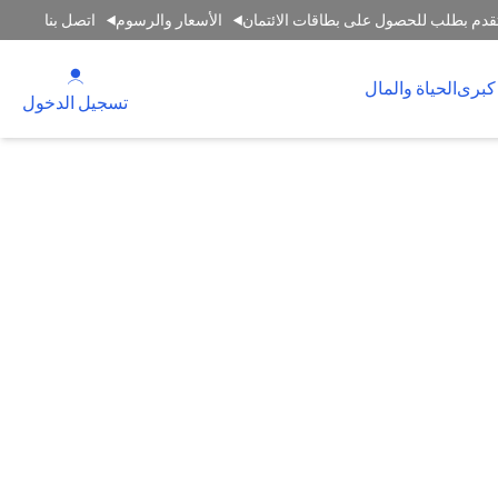
قدم بطلب للحصول على بطاقات الائتمان
الأسعار والرسوم
اتصل بنا
(opens in a new tab)
كبرى
الحياة والمال
(opens in a new tab)
تسجيل الدخول