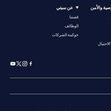
ية والأمن
عن سيتي
* لا توجد رسوم سنوية في السنة الأولى ؛ لا توجد رسوم سنوية اعتبارًا من العام الثاني فصاعدًا مع مراعاة حد أدنى للإنفاق الذي يبلغ 9,000 درهم إماراتي في السنة اللاحقة ، وإلا يتم تطبيق رسوم قدرها 300 درهم إماراتي( يُطبق
(opens in a new tab)
(opens in a new tab)
قصتنا
(opens in a new tab)
الوظائف
سي أو موناكو أو سان مارينو أو الفاتيكان أو جزيرة مان أو المملكة
صفحة ليس ولا ينبغي تفسيره على أنه عرض أو دعوة أو دعوة لشراء أو بيع أي
(opens in a new tab)
حوكمة الشركات
(opens in a new tab)
www.citibank
. جميع العروض متاحة على أساس بذل أفضل الجهود
(opens in a new tab)
الاحتيال
دمات المقدمة من قبل الشركاء / الكيانات الأخرى
(opens in a new tab)
(opens in a new tab)
(opens in a new tab)
(opens in a new tab)