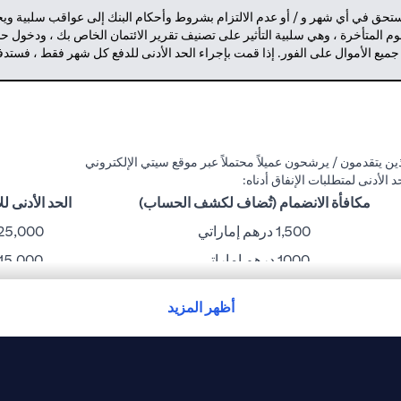
مستحق في أي شهر و / أو عدم الالتزام بشروط وأحكام البنك إلى عواقب سلبية وي
م المتأخرة ، وهي سلبية التأثير على تصنيف تقرير الائتمان الخاص بك ، ودخول 
 جميع الأموال على الفور. إذا قمت بإجراء الحد الأدنى للدفع كل شهر فقط ، فست
ن يتقدمون / يرشحون عميلاً محتملاً عبر موقع سيتي الإلكتروني
مكافأة الانضمام (تُضاف لكشف الحساب)
الحد الأدنى للإنفا
1,500 درهم إماراتي
25,000 درهم إمارات
1000 درهم إماراتي
15,000 درهم إماراتي
750 درهم إماراتي
10,000 درهم إماراتي
أظهر المزيد
300 درهم إماراتي
6,000 درهم إماراتي
نك غير مسؤول عن أي خسارة أو إزعاج قد يتعرض له حامل البطاقة بسبب مشاكل ت