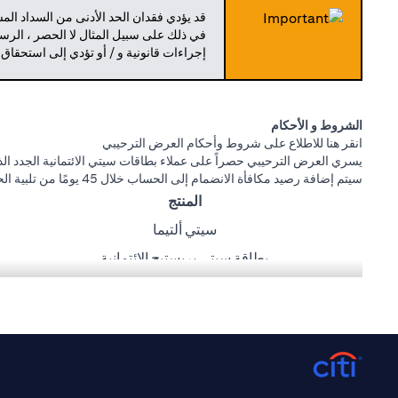
قد يؤدي فقدان الحد الأدنى من السداد ال
في ذلك على سبيل المثال لا الحصر ، الرسو
إجراءات قانونية و / أو تؤدي إلى استحقاق
الشروط و الأحكام
(opens in a new tab)
انقر هنا
للاطلاع على شروط وأحكام العرض الترحيبي
يسري العرض الترحيبي حصراً على عملاء بطاقات سيتي الائتمانية الجدد الذي
سيتم إضافة رصيد مكافأة الانضمام إلى الحساب خلال 45 يومًا من تلبية الحد الأدنى لمتطلبات الإنفاق أدناه:
المنتج
سيتي ألتيما
بطاقة سيتي بريستيج الائتمانية
بطاقة سيتي بريمير الائتمانية
بطاقة سيتي كاش باك للاسترداد النقدي الائتمانية
بطاقة سيتي ريواردز
عروض كارفور، طلبات، كريم، وصالة المطار مقدمة من ماستركارد. سيتي ب
(opens in a new tab)
انقر
هنا
لمعرفة المزيد عن شروط و أحكام طلبات