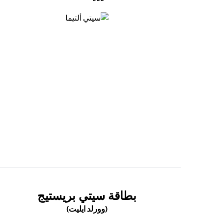
(opens in a new tab)
(OPENS IN A NEW TAB)
بطاقة سيتي بريستيج
(وورلد ايليت)