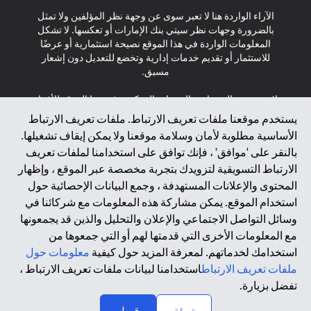
الآراء الواردة هنا لا تعبر سوى عن وجهة نظر المؤلفين ولا تمثل
بالضرورة وجهات نظر سيتي بنك الإمارات أو تعكسها. لا تشكل
المعلومات الواردة في هذا الموقع نصيحة استثمارية أو عرضًا
للاستثمار أو تقديم خدمات إدارية وتخضع للتعديل دون إشعار
مسبق.
لا يتم تقديم المنتجات والخدمات المذكورة في هذا الموقع للأفراد
المقيمين في الاتحاد الأوروبي أو المنطقة الاقتصادية الأوروبية أو
يستخدم موقعنا ملفات تعريف الارتباط. ملفات تعريف الارتباط
سويسرا أو غيرنسي أو جيرسي أو موناكو أو سان مارينو أو
الأساسية مطلوبة لأمان وسلامة موقعنا ولا يمكن إيقاف تشغيلها.
الفاتيكان أو جزيرة مان أو المملكة المتحدة أو خصوصية البيانات
بالنقر على 'موافق' ، فإنك توافق على استخدامنا لملفات تعريف
(لائحة حماية البيانات العامة \ قانون حماية البيانات الشخصية
الارتباط التسويقية لتزويدك بتجربة مخصصة عبر الموقع ، وإظهار
العامة \ قانون خصوصية نيوزيلندا). المحتوى الموجود في هذه
الصفحة ليس ولا ينبغي تفسيره على أنه عرض أو دعوة أو دعوة
المحتوى والإعلانات المستهدفة ، وجمع البيانات الإحصائية حول
لشراء أو بيع أي من المنتجات والخدمات المذكورة هنا لمثل هؤلاء
استخدام الموقع. يمكن مشاركة هذه المعلومات مع شركائنا في
الأفراد.
وسائل التواصل الاجتماعي والإعلان والتحليل والذين قد يجمعونها
مع المعلومات الأخرى التي قدمتها لهم أو التي جمعوها من
*GDPR – اللائحة العامة لحماية البيانات؛ * LGPD – Lei Geral de
استخدامك لخدماتهم. لمعرفة المزيد حول كيفية
معلومات حول
Proteção de Dados Pessoais ; *NZPA – قانون الخصوصية
النيوزيلندي
ملفات تعريف الارتباط
استخدامنا لبيانات ملفات تعريف الارتباط ،
تفضل بزيارة.
↑
2025 citibank.ae