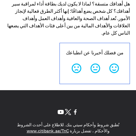
هل أهدافك متسقة؟ لماذا لا يكون لديك بطاقة أداء لمراقبة سير
أهدافك؟ كل شخص يضع أهدافًا؛ إنها أكثر الطرق فعالية لإنجاز
الأمور. تُعد أهداف الصحة والعافية وأهداف العمل وأهداف
العلاقات والأهداف المالية من بين أعلى فئات الأهداف التي يضعها
الناس كل عام.
من فضلك أخبرنا عن انطباعك
opens in a new tab
opens in a new tab
opens in a new tab
تُطبق شروط وأحكام سيتي بنك. للاطلاع على أحدث الشروط
s in a new tab
والأحكام ، تفضل بزيارة
www.citibank.ae/TnC