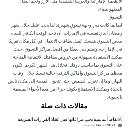
الأطعمة الإماراتية والعربية التقليدية مثل الأرز ولحم الضأن
المطهو ببطء.
التسوق
لطالما كانت دبي وجهة تسوقٍ شهيرة، لذا يجب عليك خلال شهر
رمضان الذي تقضيه في الإمارات، أن تأخذ الوقت الكافي للقيام
ببعض التسوق بنفسك! تُقبل بطاقات الائتمان في كل مكان تقريبًا
في الإمارات، وتضم دبي بعضًا من أفضل مراكز التسوق، حيث
يمكنك الاستفادة بسهولة من
عروض بطاقتك الائتمانية
المتاحة
على التسوق بما يناسب ذوقك. فخلال هذا الشهر الكريم، تكون
معظم مراكز التسوق وأماكن الترفيه خالية نسبيًا خلال أوقات
النهار، وما إن تغرب الشمس، حتى تتحول المدينة إلى مكان نابض
بالحياة ويمكنك الاستمتاع بكونك جزءًا من هذه الأجواء المفعمة
بالحيوية.
مقالات ذات صلة
Jun 30, 2021
-
الصحة