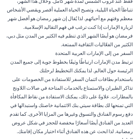
فقط عند غروب الشمس لمدة شهر كامل. وخلال هذا الشهر،
تتباطأ الحياة الليلية، وتصبح الحياة العملية أقصر ويقضي الأشخاص
معظم وقتهم مع أحبائهم. لذا يُقال إن شهر رمضان هو أفضل شهر
لزيارة الإمارات إذا كنت ترغب في فهم التقاليد الإسلامية.
فرمضان هو أيضًا الشهر الذي تنظم فيه الكثير من المدن مثل دبي،
الكثير من الفعّاليات الثقافية الممتعة.
السفر من إلى الإمارات العربية المتحدة
ترتبط مدن الإمارات ارتباطًا وثيقًا بخطوط جوية إلى جميع المدن
الرئيسة حول العالم. لذا يمكنك التخطيط لرحلتك
باستخدام
بطاقات ائتمان السفر
للاستفادة من الخصومات على
تذاكر الطيران والاستمتاع بالخدمات المتاحة في صالات اللاونج
بالمطارات. علاوةً على ذلك، يمكنك الاستفادة من نقاط المكافأة
التي تمنحها لك بطاقة سيتي بنك الائتمانية خاصتك واستبدالها في
دفع رسوم الفنادق والتسوق وغيرها من المزايا الأخرى. كما تقدم
العديد من الفنادق أيضًا أسعارًا مخفضة للحجز في شكل عروض
رمضانية. لذا ابحث عن هذه الفنادق أثناء اختيار مكان إقامتك.