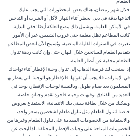
الطعام
خلال شهر رمضان، هناك بعض المحظورات التي يجب عليك
اتباعها بدقة في دبي. يحظر أثناء النهار الأكل أو الشرب أو التدخين
في الأماكن العامة. ويشمل ذلك مضغ العلكة أيضًا! ففي البداية،
كانت المطاعم تظل مغلقة حتى غروب الشمس، غير أن الأمور
تغيرت في السنوات القليلة الماضية، ويُسمح الآن لبعض المطاعم
بتقديم الطعام للسائحين خلال النهار، حتى وإن كانت ردهة تناول
الطعام مخفية عن أنظار العامة.
إذا سنحت لك فرصة الذهاب إلى تناول وجبة الإفطار أثناء تواجدك
في الإمارات، فلا يجب أن تفوتها. فالإفطار هو الوجبة التي يفطر بها
المسلمون بعد صيام طويل. وبالنسبة لوجبات الإفطار، يوجد في
العديد من الفنادق بوفيهات وخيام فاخرة تقدم وجباتٍ خاصة.
ويمكنك من خلال بطاقة سيتي بنك الائتمانية، الاستمتاع بعروض
خاصة لتناول الطعام مثل تناول طعام لشخصين بسعر واحد،
والاستفادة من الخصومات المقدمة على تناول الطعام وغيرها من
الخصومات المتاحة على وجبات الإفطار المختلفة. لذا ابحث عن