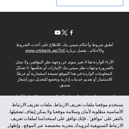
(opens in a new tab)
(opens in a new tab)
(opens in a new tab)
تُطبق شروط وأحكام سيتي بنك. للاطلاع على أحدث الشروط
(opens in a new tab)
والأحكام ، تفضل بزيارة
www.citibank.ae/TnC
الآراء الواردة هنا لا تعبر سوى عن وجهة نظر المؤلفين ولا تمثل
بالضرورة وجهات نظر سيتي بنك الإمارات أو تعكسها. لا تشكل
المعلومات الواردة في هذا الموقع نصيحة استثمارية أو عرضًا
للاستثمار أو تقديم خدمات إدارية وتخضع للتعديل دون إشعار
مسبق.
لا يتم تقديم المنتجات والخدمات المذكورة في هذا الموقع للأفراد
المقيمين في الاتحاد الأوروبي أو المنطقة الاقتصادية الأوروبية أو
يستخدم موقعنا ملفات تعريف الارتباط. ملفات تعريف الارتباط
سويسرا أو غيرنسي أو جيرسي أو موناكو أو سان مارينو أو
الأساسية مطلوبة لأمان وسلامة موقعنا ولا يمكن إيقاف تشغيلها.
الفاتيكان أو جزيرة مان أو المملكة المتحدة أو خصوصية البيانات
بالنقر على 'موافق' ، فإنك توافق على استخدامنا لملفات تعريف
(لائحة حماية البيانات العامة \ قانون حماية البيانات الشخصية
الارتباط التسويقية لتزويدك بتجربة مخصصة عبر الموقع ، وإظهار
العامة \ قانون خصوصية نيوزيلندا). المحتوى الموجود في هذه