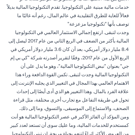
خدمات مالية مبنية على التكنولوجيا. تقدم التكنولوجيا المالية بديلاً
فعالاً للغاية للطرق التقليدية في عالم المال، رغم أنه غالبًا ما
توصف بأنها "تكنولوجيا مزعزعة"
وجدت لتبقى. ارتفع إجمالي الاستثمار العالمي في التكنولوجيا
المالية بأكثر من الضعف في الربع الثاني من عام 2017 ليصل إلى
8.4 مليار دولار أمريكي، بعد أن كان 3.6 مليار دولار أمريكي في
الربع الأول من عام 2017، وفقًا لتقرير أصدرته شركة "كي بي إم
جي" بعنوان "نبض التكنولوجيا المالية"، وهو ما يدل على أن
التكنولوجيا المالية وجدت لتبقى. تكمن القوة الدافعة وراء هذا
الاهتمام العالمي بهذا المجال في التغيير الذي يجلبه الإنترنت إلى
علاقة الفرد بالمال. وهذا التغيير هو الذي أدى أيضًا إلى إحداث
تحول في طريقة التفاعل مع تجارب أخرى مختلفة، مثل قراءة
الصحف، والاستماع إلى الموسيقى، والتسوق، وما إلى ذلك.
ومن المؤكد أن الفائز الأكبر في عصر التكنولوجيا المالية هو أنت
كمستخدم للخدمات المالية، وما عليك سوى أن تستعد لعدد كبير
من العروض الأكثر إثراءً لتنعم بحياة مريحة. إن تبني التكنولوجيا