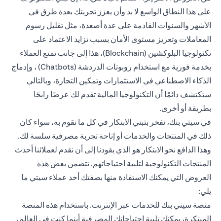
على هذا النطاق الواسع لا بد وأن يعزز تجربتك بعدة طرق في
الأشهر والسنوات القادمة على عدة أصعدة، مثل تقليل رسوم
المعاملات وتعزيز مستوى الأمان بسبب تزايد الاعتماد على
تكنولوجيا البلوكشين (Blockchain)، هذا إلى جانب تمتع العملاء
بخدمة فورية مع استخدام روبوتات الدردشة (Chatbots) ، وإدماج
الذكاء الاصطناعي في الاستثمارات وتمكين التجارة، وبالتالي
ستكتشف دائمًا أن التكنولوجيا المالية تقدم لك عرضًا رابحًا
بطريقة أو أخرى.
في سيتي بنك، نفخر بتبني الابتكار في كل ما نقوم به، سواء كان
ذلك في المنتجات والخدمات أو إتاحة تجربة مصرفية سلسة لك.
وهذا الدافع نحو الابتكار هو الذي يقودنا إلى أن نقدم لعملائنا أحدث
المنتجات التكنولوجية لتلبية احتياجاتهم. تتضمن بعض هذه
العروض التي يمكنك الاستفادة منها بصفتك أحد عملاء سيتي ما
يلي:
منصة سيتي بنك للخدمات عبر الإنترنت. باستخدام هذه المنصة
المبتكرة، يمكنك تلبية احتياجاتك المصرفية أينما كنت في العالم،