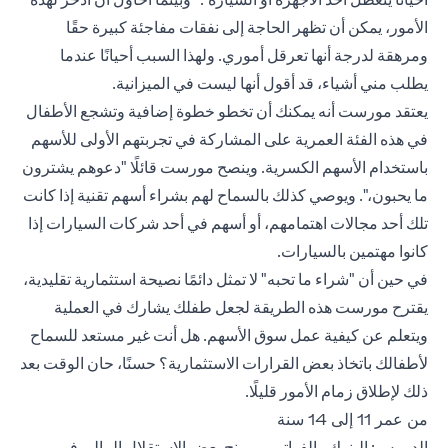
الأمور، يمكن أن تظهر الحاجة إلى نفقات مفاجئة كبيرة حقًا
ومرهقة لدرجة أنها تعرقل أموري. ولهذا السبب أحيانًا عندما
يطلب مني أشياء، قد أقول أنها ليست في الميزانية.
يعتقد مورست أنه يمكنك أن تخطو خطوة إضافية وتشجع الأطفال
في هذه الفئة العمرية على المشاركة في تجربتهم الأولى للأسهم
باستخدام الأسهم الكسرية. وينصح مورست قائلًا "دعوهم يشترون
ما يحبون،". ويوصي كذلك بالسماح لهم بشراء أسهم تقنية إذا كانت
تلك أحد مجالات اهتمامهم، أو أسهم في أحد شركات السيارات إذا
كانوا مهتمين بالسيارات.
في حين أن "شراء ما تحبه" لا تمثل دائمًا نصيحة استثمارية تقليدية،
يقترح مورست هذه الطريقة لجعل طفلك يشارك في العملية
ويتعلم عن كيفية عمل سوق الأسهم. هل أنت غير مستعد للسماح
لأطفالك باتخاذ بعض القرارات الاستثمارية؟ حسنًا، حان الوقت بعد
ذلك لإطلاق زمام الأمور قليلًا.
من عمر 11 إلى 14 سنة
الدروس: البنوك والفواتير — منح بعض الاستقلال المالي في