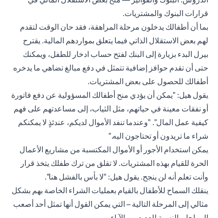
قرارات البنوك والمشتريات.
بما أن أطفالك يدخلون مرحلة المراهقة، فقد حان الوقت لتقدم
لهم بعض الاستقلال الذاتي فيما يتعلق بمواردهم المالية. يقترح
بيرل البدء بزيارة إلى البنك لفتح حساب ادخار للطفل، ويمكنك
حتى أن تقدم حوافز إضافية تتمثل في دفع مبالغ تضاهي ما يدخره
أطفالك للحصول على بعض المشتريات.
يقول هيل: "يمكن أن يؤدي منح أطفالك المسؤولية عن دفع فاتورة
أو نفقات معينة في حياتهم، مثل الثياب، إلى مساعدتهم على فهم
كيفية عمل المال". "وعندما تنفد الأموال لديكم، عندئذٍ لا يمكنكم
شراء ما تريدون أو تحتاجون اليه."
يمكن استخدام الأجور أو الأموال المكتسبة من مشاريع الأعمال
الحرة للقيام بهذه المشتريات. لا تقلق من ترك طفلك يتخذ قرار
وأنت تعلم أنه لن ينجح. يقول هيل: "لا بأس بالفشل هنا".
ينقلك السماح للأطفال بالقيام بعمليات الشراء الخاصة بهم بشكل
مثالي إلى المرحلة التالية – التي يمكن القول أنها تمثل أحد أصعب
المراحل بالنسبة للعديد من الآباء.