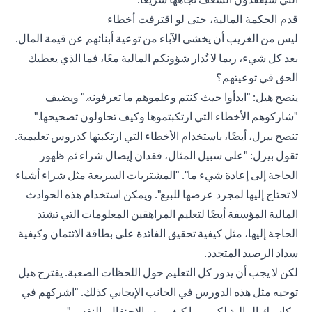
قدم الحكمة المالية، حتى لو اقترفت أخطاء
ليس من الغريب أن يخشى الآباء من توعية أبنائهم عن قيمة المال.
بعد كل شيء، ربما لا تُدار شؤونكم المالية معًا، فما الذي يعطيك
الحق في توعيتهم؟
ينصح هيل: "ابدأوا حيث كنتم وعلموهم ما تعرفونه." ويضيف
"شاركوهم الأخطاء التي ارتكبتموها وكيف تحاولون تصحيحها."
تنصح بيرل، أيضًا، باستخدام الأخطاء التي ارتكبتها كدروس تعليمية.
تقول بيرل: "على سبيل المثال، فقدان إيصال شراء ثم ظهور
الحاجة إلى إعادة شيء ما". "المشتريات السريعة مثل شراء أشياء
لا تحتاج إليها لمجرد عرضها للبيع". ويمكن استخدام هذه الحوادث
المالية المؤسفة أيضًا لتعليم المراهقين المعلومات التي تشتد
الحاجة إليها، مثل كيفية تحقيق الفائدة على بطاقة الائتمان وكيفية
سداد الرصيد المتجدد.
لكن لا يجب أن يدور كل التعليم حول اللحظات الصعبة. يقترح هيل
توجيه مثل هذه الدورس في الجانب الإيجابي كذلك. "اشركهم في
مكاسبك المالية لكي يروا كيف يبدو الاحتفال بالنفس."