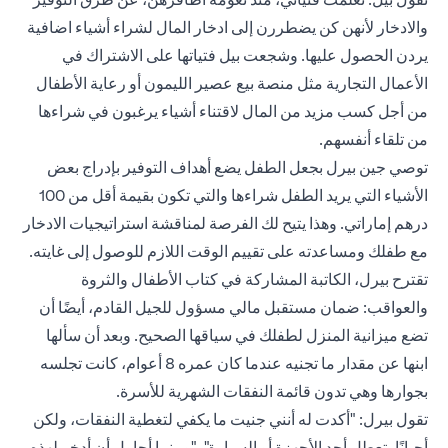
والادخار لأنهن كن يضطررن إلى ادخار المال لشراء أشياء اضافية
يردن الحصول عليها. وشجعت بيل فتياتها على الاشتراك في
الأعمال التجارية مثل منصة بيع عصير الليمون أو رعاية الأطفال
من أجل كسب مزيد من المال لاقتناء أشياء يرغبون في شراءها
من تلقاء أنفسهم.
توصي جين بيرل بجعل الطفل يضع أهداف التوفير بإدراج بعض
الأشياء التي يريد الطفل شراءها والتي تكون بقيمة أقل من 100
درهم إماراتي. وهذا يتيح لك الفرصة لمناقشة استراتيجيات الادخار
مع طفلك ومساعدته على تقييم الوقت اللازم للوصول إلى غايته.
تقترح بيرل، الكاتبة المشاركة في كتاب الأطفال والثروة
والعواقب: ضمان مستقبل مالي مسؤول للجيل القادم، أيضًا أن
تضع ميزانية المنزل لطفلك في سياقها الصحيح. وبعد أن سألها
ابنها عن مقدار ما تجنيه عندما كان عمره 8 أعوام، كانت تجلسه
بجوارها وهي تدون قائمة النفقات الشهرية للأسرة.
تقول بيرل: "أكدت له أنني جنيت ما يكفي لتغطية النفقات، ولكن
أحيانًا يتعطل أحد الأجهزة أو السيارة". "وبينما أحاول أن أدخر لهذه