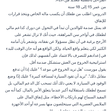
من عمر 15 إلى 18 سنة
الدروس: اطلب من طفلك أن يكسب ماله الخاص ويتخذ قرارات
للإنفاق.
قد يمثل صدمة للوالدين أن تبدأ في التحول عن دورك كداعم مالي
لطفلك في أواخر سن المراهقة، حيث أنك لا تزال تشعر على
الأرجح برغبة في أن تظل مسؤولا عن نفقاته، وتشعر بأن أمامه
الكثير لكي يتعلم واقع الحياة. ولكن الواقع هو أنه حان الوقت للبدء
في إعدادهم للتصرف بالاعتماد على أنفسهم، لذلك فإن
استراتيجية الخروج من العش ستشكل صدمة أقل.
يقول مورست "هل تريد الخروج في موعد؟ "عليك إذا أن تدفع
مقابل ذلك". "تريد أن تقود السيارة لمسافة كبيرة؟ عليك إذًا وضع
الوقود في السيارة. لا يعني ذلك أنك تسحب كل الدعم المالي، بل
تسمح لطفلك باستقلالية أكبر عندما يتعلق الأمر بالمال. كما أنه من
المفيد السماح لهم بارتكاب الأخطاء، مثل إنفاق المال على
الملابس العصرية التي سيتخلصون منها بسرعة أو أحد الأجهزة
التي سيفقدون الشغف تجاهها سريعًا.