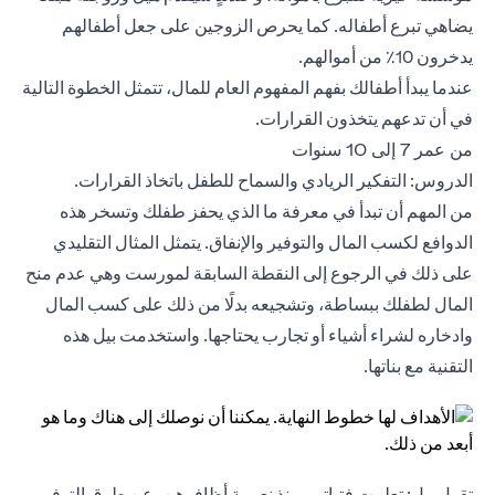
يضاهي تبرع أطفاله. كما يحرص الزوجين على جعل أطفالهم
يدخرون 10٪ من أموالهم.
عندما يبدأ أطفالك بفهم المفهوم العام للمال، تتمثل الخطوة التالية
في أن تدعهم يتخذون القرارات.
من عمر 7 إلى 10 سنوات
الدروس: التفكير الريادي والسماح للطفل باتخاذ القرارات.
من المهم أن تبدأ في معرفة ما الذي يحفز طفلك وتسخر هذه
الدوافع لكسب المال والتوفير والإنفاق. يتمثل المثال التقليدي
على ذلك في الرجوع إلى النقطة السابقة لمورست وهي عدم منح
المال لطفلك ببساطة، وتشجيعه بدلًا من ذلك على كسب المال
وادخاره لشراء أشياء أو تجارب يحتاجها. واستخدمت بيل هذه
التقنية مع بناتها.
تقول بيل: تعلمت فتياتي، منذ نعومة أظافرهن، عن طرق التوفير