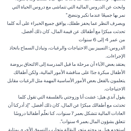
وابحث عن الدروس المالية التي تتماشى مع دروس الحياة التي
نمر بها جميعًا عندما نكبر وننضج."
وبصرف النظر عما يحفز طفلك، يوافق جميع الخبراء على أنه كلما
تحدثت مبكرًا مع أطفالك عن قيمة المال، كان ذلك أفضل.
من عمر 4 إلى 6 سنوات
الدروس: التمييز بين الاحتياجات والرغبات، وتبادل السماح باتخاذ
الإجراءات.
يعتقد بعض الآباء أن مرحلة ما قبل المدرسة إلى الالتحاق بروضة
الأطفال مبكرة جدًا على مناقشة الأمور المالية، ولكن أطفالك
يتعلمون بالفعل بعض الأمور الأساسية المهمة مثل الرغبات مقابل
الاحتياجات.
يقول آندي هيل: عشت أنا وزوجتي بالفلسفة التي تقول كلما
تحدثت مع أطفالك مبكرًا عن المال، كان ذلك أفضل. "إذ أدركنا أن
العادات المالية تتشكل بعمر 7 سنوات، كنا نعلّم أطفالنا دروسًا
تتعلق بشؤون المال بعمر 4 سنوات".
استخدم هيل وزوجته متجر البقالة وتجارب التسوق الأخرى بمثابة