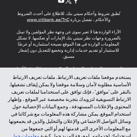
(opens in a new tab)
(opens in a new tab)
(opens in a new tab)
تُطبق شروط وأحكام سيتي بنك. للاطلاع على أحدث الشروط
(opens in a new tab)
والأحكام ، تفضل بزيارة
www.citibank.ae/TnC
الآراء الواردة هنا لا تعبر سوى عن وجهة نظر المؤلفين ولا تمثل
بالضرورة وجهات نظر سيتي بنك الإمارات أو تعكسها. لا تشكل
المعلومات الواردة في هذا الموقع نصيحة استثمارية أو عرضًا
للاستثمار أو تقديم خدمات إدارية وتخضع للتعديل دون إشعار
مسبق.
لا يتم تقديم المنتجات والخدمات المذكورة في هذا الموقع للأفراد
المقيمين في الاتحاد الأوروبي أو المنطقة الاقتصادية الأوروبية أو
يستخدم موقعنا ملفات تعريف الارتباط. ملفات تعريف الارتباط
سويسرا أو غيرنسي أو جيرسي أو موناكو أو سان مارينو أو
الأساسية مطلوبة لأمان وسلامة موقعنا ولا يمكن إيقاف تشغيلها.
الفاتيكان أو جزيرة مان أو المملكة المتحدة أو خصوصية البيانات
بالنقر على 'موافق' ، فإنك توافق على استخدامنا لملفات تعريف
(لائحة حماية البيانات العامة \ قانون حماية البيانات الشخصية
الارتباط التسويقية لتزويدك بتجربة مخصصة عبر الموقع ، وإظهار
العامة \ قانون خصوصية نيوزيلندا). المحتوى الموجود في هذه
الصفحة ليس ولا ينبغي تفسيره على أنه عرض أو دعوة أو دعوة
المحتوى والإعلانات المستهدفة ، وجمع البيانات الإحصائية حول
لشراء أو بيع أي من المنتجات والخدمات المذكورة هنا لمثل هؤلاء
استخدام الموقع. يمكن مشاركة هذه المعلومات مع شركائنا في
الأفراد.
وسائل التواصل الاجتماعي والإعلان والتحليل والذين قد يجمعونها
مع المعلومات الأخرى التي قدمتها لهم أو التي جمعوها من
*GDPR – اللائحة العامة لحماية البيانات؛ * LGPD – Lei Geral de
استخدامك لخدماتهم. لمعرفة المزيد حول كيفية
معلومات حول
Proteção de Dados Pessoais ; *NZPA – قانون الخصوصية