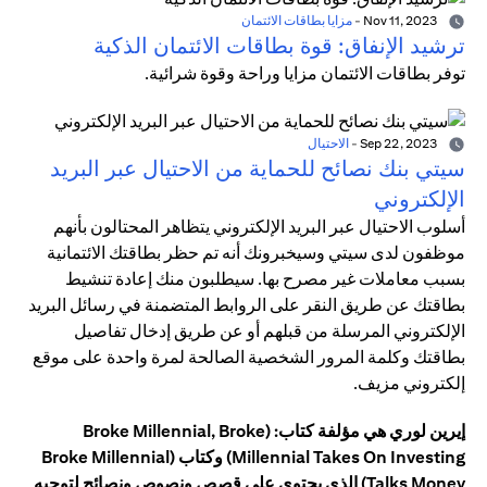
Nov 11, 2023
-
مزايا بطاقات الائتمان
ترشيد الإنفاق: قوة بطاقات الائتمان الذكية
توفر بطاقات الائتمان مزايا وراحة وقوة شرائية.
Sep 22, 2023
-
الاحتيال
سيتي بنك نصائح للحماية من الاحتيال عبر البريد
الإلكتروني
أسلوب الاحتيال عبر البريد الإلكتروني يتظاهر المحتالون بأنهم
موظفون لدى سيتي وسيخبرونك أنه تم حظر بطاقتك الائتمانية
بسبب معاملات غير مصرح بها. سيطلبون منك إعادة تنشيط
بطاقتك عن طريق النقر على الروابط المتضمنة في رسائل البريد
الإلكتروني المرسلة من قبلهم أو عن طريق إدخال تفاصيل
بطاقتك وكلمة المرور الشخصية الصالحة لمرة واحدة على موقع
إلكتروني مزيف.
إيرين لوري هي مؤلفة كتاب: (Broke Millennial, Broke
Millennial Takes On Investing) وكتاب (Broke Millennial
Talks Money) الذي يحتوي على قصص ونصوص ونصائح لتوجيه