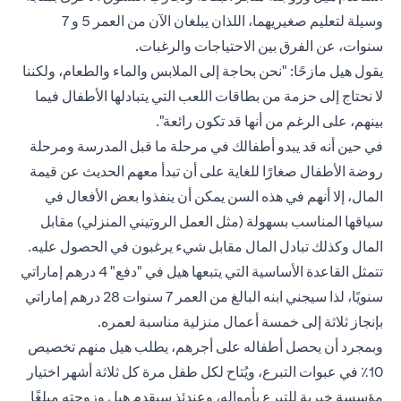
وسيلة لتعليم صغيريهما، اللذان يبلغان الآن من العمر 5 و 7
سنوات، عن الفرق بين الاحتياجات والرغبات.
يقول هيل مازحًا: "نحن بحاجة إلى الملابس والماء والطعام، ولكننا
لا نحتاج إلى حزمة من بطاقات اللعب التي يتبادلها الأطفال فيما
بينهم، على الرغم من أنها قد تكون رائعة".
في حين أنه قد يبدو أطفالك في مرحلة ما قبل المدرسة ومرحلة
روضة الأطفال صغارًا للغاية على أن تبدأ معهم الحديث عن قيمة
المال، إلا أنهم في هذه السن يمكن أن ينفذوا بعض الأفعال في
سياقها المناسب بسهولة (مثل العمل الروتيني المنزلي) مقابل
المال وكذلك تبادل المال مقابل شيء يرغبون في الحصول عليه.
تتمثل القاعدة الأساسية التي يتبعها هيل في "دفع" 4 درهم إماراتي
سنويًا، لذا سيجني ابنه البالغ من العمر 7 سنوات 28 درهم إماراتي
بإنجاز ثلاثة إلى خمسة أعمال منزلية مناسبة لعمره.
وبمجرد أن يحصل أطفاله على أجرهم، يطلب هيل منهم تخصيص
10٪ في عبوات التبرع، ويُتاح لكل طفل مرة كل ثلاثة أشهر اختيار
مؤسسة خيرية للتبرع بأمواله، وعندئذٍ سيقدم هيل وزوجته مبلغًا