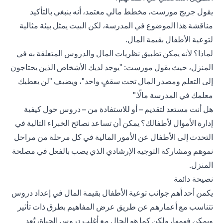
يقول جريج مورست، مخطط مالي معتمد، أنه ينبغي بالتأكيد
مناقشة هذا الموضوع في المدرسة، لكن البيت يمثل بيئة مثالية
لتوعية الأطفال بقيمة المال.
لماذا؟ لأنه يمكن تطبيق نظريات المال والدروس المتعلقة به في
المنزل، حيث يقول مورست: "يوجد لديك الأشخاص الذين يحتاجون
إلى التعلم ومصدر المال تحت سقفٍ واحد"، ويضيف "لن يعطيك
معلمك في المدرسة مالًا."
هل أنت مستعد لتقديم – أو للاستفادة من – دروس حول كيفية
إدارة الأموال لأطفالك؟ يمكن أن تساعد نصائح الخبراء التالية في
التحدث إلى الأطفال عن الأمور المالية في كل مرحلة من مراحل
نموهم ومشاركة التوجيه الإرشادي الذي يصب بالفعل في مصلحة
المنزل.
نصيحة دائمة
يكمن أحد أهم جوانب توعية الأطفال بقيمة المال في إعداد دروس
تتناسب مع أعمارهم عن طريق عرض المفاهيم بطرق ذات تأثير
ويمكن فهمها، ولكن كما هو الحال مع أغلب دروس الحياة، تُعد