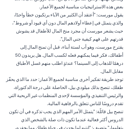
بعض هذه الاستراتيجيات مناسبة لجميع الأعمار.
يقول مورست: "أعتقد أن الكثير من الآباء يرتكبون خطأ واحدًا،
والذي يتمثل في إعطاء أولادهم المال دون أي قيود أو شروط"،
حيث يشعر مورست أن مجرد منح المال للأطفال قد يشوش
قدرتهم على فهم كيفية جني المال".
يقترح مورست، وهو أب لستة أبناء، قبل أن تمنح المال إلى
أطفالك، فكر فيما يمكنهم فعله لكسب المال. هل يريدون 50
درهمًا للذهاب إلى السينما؟ عندئذٍ اطلب منهم غسل الأطباق
مقابل المال.
توجد طريقة تفكير أخرى مناسبة لجميع الأعمار: حدد ما الذي يحفّز
طفلك، تنصح بذلك ميلودي بيل، الحاصلة على درجة الدكتوراة،
والرئيس التنفيذي والمؤسسة لإحدى المنظمات غير الربحية التي
تقدم دروسًا للناس تتعلق بالرفاهية المالية.
تنصح بيل قائلًة: "يتمثل الأمر المهم الذي يجب تذكره في أن تكون
الدروس أكثر فعالية عندما تكون ذات صلة بالشخص الذي
يتعلمها،" وتضيف: "انتبه لما يحدث في حياة طفلك وما يحفزه،