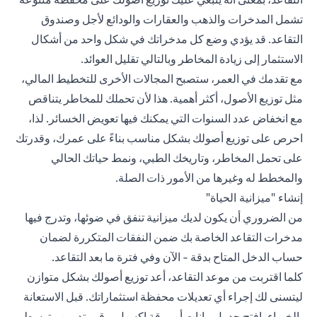
تشمل المدخرات والذهب والعقارات والودائع لأجل وصندوق
التقاعد. قد يؤدي وضع كل مدخراتك في شكل واحد من أشكال
الاستثمار إلى زيادة المخاطر وبالتالي تقليل العوائد.
مع تقدمك في العمر، ستصبح المجالات الأخرى للتخطيط المالي،
مثل توزيع الأصول، أكثر أهمية. هذا لأن تحملك للمخاطر يتناقص
مع انخفاض عدد السنوات التي يمكنك فيها تعويض الخسائر. لذا،
احرص على توزيع أصولك بشكل مناسب بناءً على عمرك، وقدرتك
على تحمل المخاطر، وتاريخك الطبي، ونمط حياتك الحالي
والمخطط له وغيرها من الأمور ذات الصلة.
إنشاء "ميزانية الحياة"
من الضروري أن يكون لديك ميزانية تنفق في ضوئها، وتدرج فيها
مدخرات التقاعد الخاصة بك ضمن النفقات المتكررة لضمان
حساب الدخل المتاح بدقة - الآن وفي فترة ما بعد التقاعد.
كلما اقتربت من موعد التقاعد، أعد توزيع أصولك بشكل متوازن
ليتسنى لك إجراء أي تعديلات محفظة استثماراتك. قبل الاستعانة
بالخبراء، افتح جدول بيانات أو ورقة اكسيل، وقم بتدوين متوسط