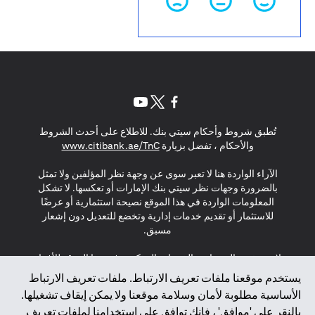
(opens in a new tab)
(opens in a new tab)
(opens in a new tab)
تُطبق شروط وأحكام سيتي بنك. للاطلاع على أحدث الشروط
(opens in a new tab)
والأحكام ، تفضل بزيارة
www.citibank.ae/TnC
الآراء الواردة هنا لا تعبر سوى عن وجهة نظر المؤلفين ولا تمثل
بالضرورة وجهات نظر سيتي بنك الإمارات أو تعكسها. لا تشكل
المعلومات الواردة في هذا الموقع نصيحة استثمارية أو عرضًا
للاستثمار أو تقديم خدمات إدارية وتخضع للتعديل دون إشعار
مسبق.
لا يتم تقديم المنتجات والخدمات المذكورة في هذا الموقع للأفراد
المقيمين في الاتحاد الأوروبي أو المنطقة الاقتصادية الأوروبية أو
يستخدم موقعنا ملفات تعريف الارتباط. ملفات تعريف الارتباط
سويسرا أو غيرنسي أو جيرسي أو موناكو أو سان مارينو أو
الأساسية مطلوبة لأمان وسلامة موقعنا ولا يمكن إيقاف تشغيلها.
الفاتيكان أو جزيرة مان أو المملكة المتحدة أو خصوصية البيانات
بالنقر على 'موافق' ، فإنك توافق على استخدامنا لملفات تعريف
(لائحة حماية البيانات العامة \ قانون حماية البيانات الشخصية