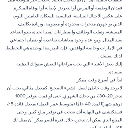
فقدان الوظيفة أو المرض أو التعرض لإصابة أو الوفاة المبكرة.
على عكس الأجيال السابقة، فبالنسبة للسكان العاملين اليوم،
الذين يواجهون مدخرات محدودة أو معدومة، وزيادة تكاليف
المعيشة، وتقلب الوظائف واضطرابات نمط الحياة، يبدو التقاعد
بعيد المنال. ومع عدم وجود معاشات تقاعدية أو ضمان اجتماعي
في الإمارات وخاصة للوافدين، فإن الطريقة الوحيدة هي التخطيط
لذلك بنفسك .
إليك بعض الأشياء التي يجب مراعاتها لتعيش سنواتك الذهبية
بسعادة.
ابدأ في أسرع وقت ممكن
لا يوجد وقت خاطئ لفعل الشيء الصحيح. كمعدل مثالي، يجب أن
تدخر 20-30٪ من دخلك الشهري. حتى لو قمت بتوفير 1000
درهم شهريًا لمدة 40 عامًا (متوسط عمر العمل) بمعدل فائدة 5٪،
فستكتشف في النهاية أنك نجحت في توفير مبلغ كبير. وحتى
المبلغ الذي يمكن أن تدخره خلال فترة أقصر يمكن أن يمثل لك
الكثير أثناء التقاعد.