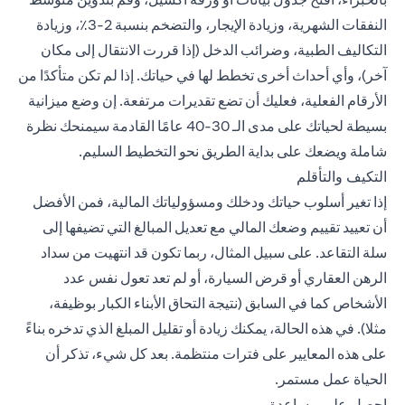
النفقات الشهرية، وزيادة الإيجار، والتضخم بنسبة 2-3٪، وزيادة
التكاليف الطبية، وضرائب الدخل (إذا قررت الانتقال إلى مكان
آخر)، وأي أحداث أخرى تخطط لها في حياتك. إذا لم تكن متأكدًا من
الأرقام الفعلية، فعليك أن تضع تقديرات مرتفعة. إن وضع ميزانية
بسيطة لحياتك على مدى الـ 30-40 عامًا القادمة سيمنحك نظرة
شاملة ويضعك على بداية الطريق نحو التخطيط السليم.
التكيف والتأقلم
إذا تغير أسلوب حياتك ودخلك ومسؤولياتك المالية، فمن الأفضل
أن تعييد تقييم وضعك المالي مع تعديل المبالغ التي تضيفها إلى
سلة التقاعد. على سبيل المثال، ربما تكون قد انتهيت من سداد
الرهن العقاري أو قرض السيارة، أو لم تعد تعول نفس عدد
الأشخاص كما في السابق (نتيجة التحاق الأبناء الكبار بوظيفة،
مثلا). في هذه الحالة، يمكنك زيادة أو تقليل المبلغ الذي تدخره بناءً
على هذه المعايير على فترات منتظمة. بعد كل شيء، تذكر أن
الحياة عمل مستمر.
احصل على مساعدة