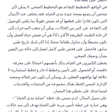
في الواقع، التخطيط للتقاعد هو التخطيط الصحي. لا يمكن لأي
شخص أن يتمتع بصحة جيدة مدى الحياة، فقد يختلف عدد الأميال
التي تكون قادرًا على قطعها أو قد تعيش طويلًا بما يكفي للوصول
إلى التقاعد. في كثير من الحالات، يمكن أن تذهب المدخرات إلى
الرعاية الطبية. الطريقة الأكثر ذكاءً هي أن تعيش حياة أفضل وأن
تكون نشيطًا وأن تتناول طعامًا صحيًا. إذا كان لديك تاريخ طبي
سابق، فاحصل على فحص طبي كامل لتصل إلى حالة من اليقين
بشأن وضعك الصحي.
يخطئ الكثيرون في القيام بذلك بأنفسهم اعتمادًا على معرفة
ناقصة، أو الحصول على تأمين وخطط ادخار وخطط استثمارية لا
علاقة لها بواقعهم الفعلي، بل ويمكن أن تكون غير فعالة وصعبة
الإدارة. لحسن الحظ، هناك مجموعة من المنتجات والخدمات
لمساعدتك على تخطي هذا المسار.
على سبيل المثال، لدى سيتي بنك خطة "
حماية مدى الحياة
" –
وهي عبارة عن خطة تأمين مرنة على الحياة تهدف إلى سد حالات
العجز المالي الناشئة عن الأحداث المؤسفة مثل الوفاة أو الإصابة