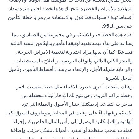
المؤكدة بالأمراض الخطيرة. تتيح لك هذه الخطة اختيار فترة سداد
أقساط تبلغ 7 سنوات فما فوق، والاستفادة من مزايا خطة التأمين
حتى سن الـ 95.
تقدم هذه الخطة خيار الاستثمار في مجموعة من الصناديق، مما
يساعد على بناء قيمة نقدية لوثيقة التأمين بدايةً من السنة الثالثة
فصاعدًا. كما أن لديها مزايا اختيارية لتغطية الأمراض الحرجة،
والعجز الكلي الدائم، والوفاة العرضية، والعلاج بالمستشفيات،
والرعاية طويلة الأجل، والإعفاء من سداد أقساط التأمين، وتأميل
الدخل للأسرة.
وهناك منتجات أخرى جديرة بالاقتناء مثل خطة
انفيست بلاس
وخطة تراكم الثروة
، وهي تتيح لك الإدخار لبناء محفظة من
مدخرات التقاعد، إذ يمكنك اختيار الأصول والعملة التي تود
الاستثمار فيها بناءً على رغبتك في المخاطرة وظروف السوق. كما
أنها توفر لك إمكانية الوصول إلى رأس المال الخاص بك وإجراء
عمليات سحب منتظمة أو استرداد أموالك بشكل جزئي، وإضافة
مزايا اختيارية بمرونة تامة، وزيادة مبلغ القسط في حالة وجود