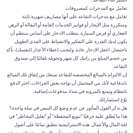
تعامل مع المدخرات كمصروفات
تعامل مع مدخرات التقاعد على أنها مصاريف شهرية ثابتة
ومتكررة مثل الإيجار أو فواتير الخدمات العامة أو البقالة أو الرهن
العقاري أو قرض السيارة. يتطلب الادخار على أساس منتظم أن
يكون لديك القدرة على التفكير والانضباط على المدى الطويل.
باختصار، اجعل الادخار عادة. ولتجنب إعطاء الأعذار (لنفسك)، تأكد
من خصم المبلغ من راتبك كل شهر وتحويله تلقائيًا إلى صندوق
التقاعد.
إن الالتزام بالمبالغ المخصصة للتقاعد تمنعك من إنفاق تلك المبالغ
باندفاعية لأنك من المحتمل أن تواجه بعض الجزاءات. اختر الدفع
بانتظام وتمتع بالمرونة في سداد مدفوعات إضافية.
نوِّع استثماراتك
هل تذكر القول المأثور عن عدم وضع كل البيض في سلة واحدة؟
هذا ما يُطلق عليه حرفيًا "تنويع المحفظة" أو "تقليل المخاطر" في
لغة المال والأعمال. هذه الاستراتيجية تنطبق تمامًا على أصول
التقاعد، بمعنى أنه ينبغي عليك توزيع أصولك على محفظة متنوعة