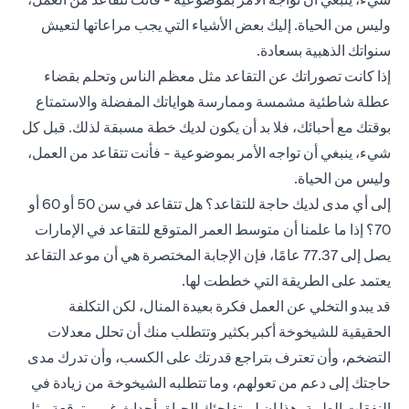
وليس من الحياة. إليك بعض الأشياء التي يجب مراعاتها لتعيش
سنواتك الذهبية بسعادة.
إذا كانت تصوراتك عن التقاعد مثل معظم الناس وتحلم بقضاء
عطلة شاطئية مشمسة وممارسة هواياتك المفضلة والاستمتاع
بوقتك مع أحبائك، فلا بد أن يكون لديك خطة مسبقة لذلك. قبل كل
شيء، ينبغي أن تواجه الأمر بموضوعية - فأنت تتقاعد من العمل،
وليس من الحياة.
إلى أي مدى لديك حاجة للتقاعد؟ هل تتقاعد في سن 50 أو 60 أو
70؟ إذا ما علمنا أن متوسط العمر المتوقع للتقاعد في الإمارات
يصل إلى 77.37 عامًا، فإن الإجابة المختصرة هي أن موعد التقاعد
يعتمد على الطريقة التي خططت لها.
قد يبدو التخلي عن العمل فكرة بعيدة المنال، لكن التكلفة
الحقيقية للشيخوخة أكبر بكثير وتتطلب منك أن تحلل معدلات
التضخم، وأن تعترف بتراجع قدرتك على الكسب، وأن تدرك مدى
حاجتك إلى دعم من تعولهم، وما تتطلبه الشيخوخة من زيادة في
النفقات الطبية، هذا إن لم تفاجئك الحياة بأحداث غير متوقعة مثل