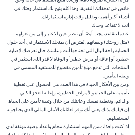
فائض في تدفقاتك النقدية. وهذا كله يتيح لك استثمار وقتك في
أشياء أكثر أهمية وتقليل وقت إدارة استثماراتك.
أنت لا تتقاعد وحدك
عندما تتقاعد، يجب أيضًا أن تنظر بعين الاعتبار إلى من تعولهم
(مثل زوجتك) ونفقاتهم. يُفترض أن يمنحك الاستثمار في أحد حلول
الحماية راحة البال التي تحتاجها أنت وعائلتك حال تعرضك لإصابة
خطيرة أو إعاقة أو مرض خطير أو الوفاة لا قدر الله. استثمر في
المنتجات التي تدفع مبلغ تأمين مقطوع للمستفيد المسمى في
وثيقة التأمين.
ومن بين الأفكار الجيدة في هذا الصدد هي الحصول على تغطية
تأمينية على الحياة والأمراض الخطيرة، وإعانة العجز الكلي
والدائم، وتغطية نفسك وعائتلك من خلال وثيقة تأمين على الحياة.
إن قيامك بذلك يعني أنك توفر لعائلتك الأمان المالي الذي يحتاجونه
لمستقبلهم.
إذا كنت وافدًا، فمن المهم استشارة محام وإعداد وصية موثقة لدى
سجل الوصايا في مركز دبي المالي العالمي، لا سيما إذا كانت لديك