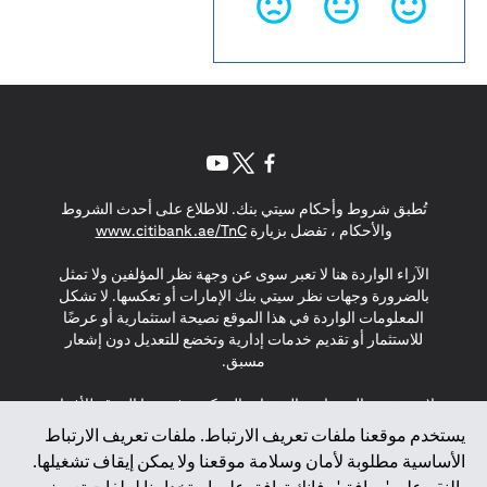
(opens in a new tab)
(opens in a new tab)
(opens in a new tab)
تُطبق شروط وأحكام سيتي بنك. للاطلاع على أحدث الشروط
(opens in a new tab)
والأحكام ، تفضل بزيارة
www.citibank.ae/TnC
الآراء الواردة هنا لا تعبر سوى عن وجهة نظر المؤلفين ولا تمثل
بالضرورة وجهات نظر سيتي بنك الإمارات أو تعكسها. لا تشكل
المعلومات الواردة في هذا الموقع نصيحة استثمارية أو عرضًا
للاستثمار أو تقديم خدمات إدارية وتخضع للتعديل دون إشعار
مسبق.
لا يتم تقديم المنتجات والخدمات المذكورة في هذا الموقع للأفراد
المقيمين في الاتحاد الأوروبي أو المنطقة الاقتصادية الأوروبية أو
يستخدم موقعنا ملفات تعريف الارتباط. ملفات تعريف الارتباط
سويسرا أو غيرنسي أو جيرسي أو موناكو أو سان مارينو أو
الأساسية مطلوبة لأمان وسلامة موقعنا ولا يمكن إيقاف تشغيلها.
الفاتيكان أو جزيرة مان أو المملكة المتحدة أو خصوصية البيانات