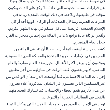
في نفوسنا صفات مثل العطاء والصدقة للمحتاجين، وذلك بعيدًا
عن قرارات السنة الجديدة، التي عادةً ما تُركز على الذات وتكون
مؤقتة في طبيعتها. ونلاحظ في ذلك الوقت بالتحديد زيادة في
التبرعات الخيرية ربما لأن الصدقات أو الزكاة، كونها أحد أركان
الإسلام الخمسة، فريضةً على كل مسلم في نهاية الشهر الكريم.
وتُقدر الزكاة عادةً بواقع 2.5 في المائة من إجمالي مدخرات الفرد
خلال العام المنصرم.
كشفت دراسة استقصائية أجريت حديثًا أن 66 في المائة من
المقيمين في الإمارات العربية المتحدة والمملكة العربية السعودية
يتوقعون أن يتبرعوا أكثر للأعمال الخيرية هذا العام مقارنةً بالعام
الماضي، لأنهم يقضون أغلب الوقت في منازلهم من أجل تطبيق
إجراءات التباعد الاجتماعي. كما أوضحت الدراسة أن الوافدين من
غير المسلمين الذين يعيشون في البلدان المذكورة أعلاه يعبرون
عن مدى تأثرهم بقيم العطاء والإحسان، كما يُشارك العديد منهم
بالفعل في الفعاليات الخيرية أو التبرعات.
توجد في الإمارات العديد من الجمعيات الخيرية التي يمكنك التبرع