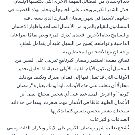
يُعد الإحسان من الفضائل المهمة الأخرى التي يكتسبها الإنسان
خلال الشهر الكريم ويجب على الجميع أن يتحلوا بهذه الفضيلة في
حياتهم، لاسيما في شهر رمضان المبارك الذي يسعى فيه
المسلمون للقيام بالمزيد من الأعمال الصالحة وإظهار الإحسان
والتسامح تجاه الآخرين. فعندما يُدرك المرء ويعي تمامًا صراعاته
الداخلية وعواطفه، يُصبح من السهل عليه أن يتعامل بلطفٍ
وإحسانٍ مع الأشخاص المحيطين به.
نصائح مفيدة: استثمر رمضان كبرنامجٍ تدريبي على الصبر. من
المحتمل أن تكون الأيام القليلة الأولى صعبةً، لذا حاول تحديد
الأوقات التي قد تميل فيها إلى فقدان صبرك وتكيف مع ذلك
محاولًا أن تتغلب على هذه الأوقات. ابدأ يومك بعبارة "رمضان
كريم" أو اعرض المساعدة على أي شخص محتاج. يبقى أثر
الأعمال الطيبة عالقًا في الأذهان مهما صغرت، وهذا في حد ذاته
سيجعلك تشعر بتحسن نفسي كلما تذكرتها.
الصدقات والتبرعات
تُشجع تعاليم شهر رمضان الكريم على الإيثار ونكران الذات وتنمي