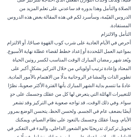
الصلاة والتأمل وهذا بدوره قد ساعدني على تعلم المزيد من
الدروس القيّمة، وسأسرد لكم في هذه المقالة بعض هذه الدروس
المستفادة.
التأمل والالتزام
أحرص في الأيام العادية على شرب كوب القهوة صباحًا، أو الالتزام
بمواعيد العمل المُحددة أو إعداد خطط لقضاء عطلة نهاية الأسبوع.
ويُعد شهر رمضان المبارك الوقت المناسب لكسر روتين الحياة
المعتاد وإعادة ترتيب أولوياتي من خلال التركيز بشكلٍ أكبر على
تطوير الذات والمشاعر الروحانية بدلًا من الاهتمام بالأمور المادية.
عادةً ما تتسم بداية الشهر المبارك بأنها الفترة الأكثر صعوبةً، نظرًا
للتغييرات الهائلة التي يتعرض لها كل من عقلك وجسمك على حدٍ
سواء. وفي ذلك الوقت، قد تواجه صعوبة في التركيز وقد تشعر
أيضًا بضعف عام في الجسم. ولحسن الحظ، يتحسن الوضع بمرور
الأيام، ويبدأ عقلك وجسمك بالتعود على نظام الصيام، ويمكنك
تحويل تركيزك تدريجيًا نحو الشعور الداخلي، والبدء في التفكير في
العادات التي لا تساعدك على ممارسة حياتك بنشاطٍ، فضلًا عن