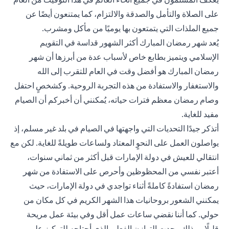
على الصلاة والتأمل والصدقة والالتزام، كما يمتنعون أيضًا عن
جميع الملذات التي يتمتعون بها يوميًا من مأكل ومشرب.
يُعد شهر رمضان المبارك أكثر الشهور قداسة في التقويم
الإسلامي ويتميز بطابع خاص لأسباب عدة من أبرزها أن شهر
رمضان المبارك هو أفضل وقت في العام للتقرب إلى الله
والاستغفار والاستفادة من هذه التجربة الروحية. وكشخصٍ احتفل
وصام رمضان معظم فترات حياته، يُمكنني أن أخبركم أن الصيام
مفيد للغاية.
أتذكر جيدًا التحديات التي واجهتها في الصيام في بلد غير مسلم، إذ
يواصلون العمل على النحوٍ المعتاد ولساعات طويلةً للغاية. لكن مع
انتقالي للعيش في دولة الإمارات قبل أكثر من ثماني سنوات،
أعتبر نفسي من المحظوظين وأحرص على الاستفادة من شهر
رمضان استفادةً كاملةً أثناء تواجدي في دولة الإمارات، حيث
يمكنني الشعور بروحانيات هذا الشهر الكريم في كل مكان من
حولي. كما أننا نقضي ساعات عمل أقل وفي بيئة عمل مريحة
قليلًا، وبذلك وجدت التوازن الفعلي الذي أحتاجه للتركيز على