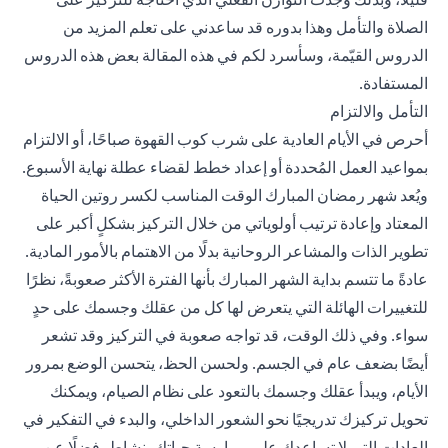
الصلاة والتأمل وهذا بدوره قد ساعدني على تعلم المزيد من
الدروس القيّمة، وسأسرد لكم في هذه المقالة بعض هذه الدروس
المستفادة.
التأمل والالتزام
أحرص في الأيام العادية على شرب كوب القهوة صباحًا، أو الالتزام
بمواعيد العمل المُحددة أو إعداد خطط لقضاء عطلة نهاية الأسبوع.
ويُعد شهر رمضان المبارك الوقت المناسب لكسر روتين الحياة
المعتاد وإعادة ترتيب أولوياتي من خلال التركيز بشكلٍ أكبر على
تطوير الذات والمشاعر الروحانية بدلًا من الاهتمام بالأمور المادية.
عادةً ما تتسم بداية الشهر المبارك بأنها الفترة الأكثر صعوبةً، نظرًا
للتغييرات الهائلة التي يتعرض لها كل من عقلك وجسمك على حدٍ
سواء. وفي ذلك الوقت، قد تواجه صعوبة في التركيز وقد تشعر
أيضًا بضعف عام في الجسم. ولحسن الحظ، يتحسن الوضع بمرور
الأيام، ويبدأ عقلك وجسمك بالتعود على نظام الصيام، ويمكنك
تحويل تركيزك تدريجيًا نحو الشعور الداخلي، والبدء في التفكير في
العادات التي لا تساعدك على ممارسة حياتك بنشاطٍ، فضلًا عن