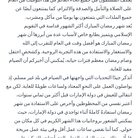
على الصلاة والتأمل والصدقة والالتزام، كما يمتنعون أيضًا عن
جميع الملذات التي يتمتعون بها يوميًا من مأكل ومشرب.
يُعد شهر رمضان المبارك أكثر الشهور قداسة في التقويم
الإسلامي ويتميز بطابع خاص لأسباب عدة من أبرزها أن شهر
رمضان المبارك هو أفضل وقت في العام للتقرب إلى الله
والاستغفار والاستفادة من هذه التجربة الروحية. وكشخصٍ احتفل
وصام رمضان معظم فترات حياته، يُمكنني أن أخبركم أن الصيام
مفيد للغاية.
أتذكر جيدًا التحديات التي واجهتها في الصيام في بلد غير مسلم، إذ
يواصلون العمل على النحوٍ المعتاد ولساعات طويلةً للغاية. لكن مع
انتقالي للعيش في دولة الإمارات قبل أكثر من ثماني سنوات،
أعتبر نفسي من المحظوظين وأحرص على الاستفادة من شهر
رمضان استفادةً كاملةً أثناء تواجدي في دولة الإمارات، حيث
يمكنني الشعور بروحانيات هذا الشهر الكريم في كل مكان من
حولي. كما أننا نقضي ساعات عمل أقل وفي بيئة عمل مريحة
قليلًا، وبذلك وجدت التوازن الفعلي الذي أحتاجه للتركيز على