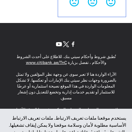
(opens in a new tab)
(opens in a new tab)
(opens in a new tab)
تُطبق شروط وأحكام سيتي بنك. للاطلاع على أحدث الشروط
(opens in a new tab)
والأحكام ، تفضل بزيارة
www.citibank.ae/TnC
الآراء الواردة هنا لا تعبر سوى عن وجهة نظر المؤلفين ولا تمثل
بالضرورة وجهات نظر سيتي بنك الإمارات أو تعكسها. لا تشكل
المعلومات الواردة في هذا الموقع نصيحة استثمارية أو عرضًا
للاستثمار أو تقديم خدمات إدارية وتخضع للتعديل دون إشعار
مسبق.
لا يتم تقديم المنتجات والخدمات المذكورة في هذا الموقع للأفراد
المقيمين في الاتحاد الأوروبي أو المنطقة الاقتصادية الأوروبية أو
يستخدم موقعنا ملفات تعريف الارتباط. ملفات تعريف الارتباط
سويسرا أو غيرنسي أو جيرسي أو موناكو أو سان مارينو أو
الأساسية مطلوبة لأمان وسلامة موقعنا ولا يمكن إيقاف تشغيلها.
الفاتيكان أو جزيرة مان أو المملكة المتحدة أو خصوصية البيانات