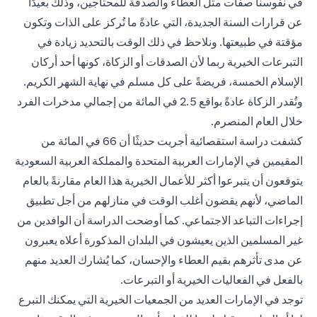
في نفوسنا صفات مثل العطاء والصدقة للمحتاجين، وذلك بعيدًا
عن قرارات السنة الجديدة، التي عادةً ما تُركز على الذات وتكون
مؤقتة في طبيعتها. ونلاحظ في ذلك الوقت بالتحديد زيادة في
التبرعات الخيرية ربما لأن الصدقات أو الزكاة، كونها أحد أركان
الإسلام الخمسة، فريضةً على كل مسلم في نهاية الشهر الكريم.
وتُقدر الزكاة عادةً بواقع 2.5 في المائة من إجمالي مدخرات الفرد
خلال العام المنصرم.
كشفت دراسة استقصائية أجريت حديثًا أن 66 في المائة من
المقيمين في الإمارات العربية المتحدة والمملكة العربية السعودية
يتوقعون أن يتبرعوا أكثر للأعمال الخيرية هذا العام مقارنةً بالعام
الماضي، لأنهم يقضون أغلب الوقت في منازلهم من أجل تطبيق
إجراءات التباعد الاجتماعي. كما أوضحت الدراسة أن الوافدين من
غير المسلمين الذين يعيشون في البلدان المذكورة أعلاه يعبرون
عن مدى تأثرهم بقيم العطاء والإحسان، كما يُشارك العديد منهم
بالفعل في الفعاليات الخيرية أو التبرعات.
توجد في الإمارات العديد من الجمعيات الخيرية التي يمكنك التبرع