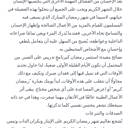
يُعد الإحسان من الفضائل المهمة الأخرى التي يكتسبها الإنسان
خلال الشهر الكريم ويجب على الجميع أن يتحلوا بهذه الفضيلة في
حياتهم، لاسيما في شهر رمضان المبارك الذي يسعى فيه
المسلمون للقيام بالمزيد من الأعمال الصالحة وإظهار الإحسان
والتسامح تجاه الآخرين. فعندما يُدرك المرء ويعي تمامًا صراعاته
الداخلية وعواطفه، يُصبح من السهل عليه أن يتعامل بلطفٍ
وإحسانٍ مع الأشخاص المحيطين به.
نصائح مفيدة: استثمر رمضان كبرنامجٍ تدريبي على الصبر. من
المحتمل أن تكون الأيام القليلة الأولى صعبةً، لذا حاول تحديد
الأوقات التي قد تميل فيها إلى فقدان صبرك وتكيف مع ذلك
محاولًا أن تتغلب على هذه الأوقات. ابدأ يومك بعبارة "رمضان
كريم" أو اعرض المساعدة على أي شخص محتاج. يبقى أثر
الأعمال الطيبة عالقًا في الأذهان مهما صغرت، وهذا في حد ذاته
سيجعلك تشعر بتحسن نفسي كلما تذكرتها.
الصدقات والتبرعات
تُشجع تعاليم شهر رمضان الكريم على الإيثار ونكران الذات وتنمي