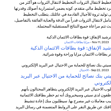
خطيط لانتقال الثروات التخطيط لانتقال الثروات هو أكثر من
د تخطيط مالي متقدم، كونه يضمن استمرارية أصولك وقدرتها
 توليد ثروة للأجيال القادمة في عائلتك. يتطلب التخطيط
امل لانتقال الثروات قدراً من الدقة والعناية الفائقة بالتفاصيل،
ث تتم مراعاة جميع النتائج المستقبلية المحتملة.
Nov 11, 2023
-
مزايا بطاقات الائتمان
يد الإنفاق: قوة بطاقات الائتمان الذكية
ر بطاقات الائتمان مزايا وراحة وقوة شرائية.
Sep 22, 2023
-
الاحتيال
ي بنك نصائح للحماية من الاحتيال عبر البريد
لكتروني
وب الاحتيال عبر البريد الإلكتروني يتظاهر المحتالون بأنهم
فون لدى سيتي وسيخبرونك أنه تم حظر بطاقتك الائتمانية
ب معاملات غير مصرح بها. سيطلبون منك إعادة تنشيط
قتك عن طريق النقر على الروابط المتضمنة في رسائل البريد