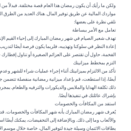
ولكن ما رأيك أن يكون رمضان هذا العام قصة مختلفة. فبدلاً من اع
مواردك المالية عن طريق توفير المال. هناك العديد من الطرق ال
نلقي نظرة على بعضها:
تعامل مع الأمر ببساطة
تهدف شعير الصيام في شهر رمضان المبارك إلى إحياء القيم الإنس
إعادة النظر في سلوكنا وتهذيبه، فلربما يكون فرصة أيضًا لتدريب أ
الفخمة، حاول أن تقتصر على العزائم الصغيرة أو تناول إفطارك ف
التزم بمخطط ميزانيتك
تأكد من الالتزام بميزانيتك أثناء إجراء عمليات شراء للشهر وعدم
أيضًا، إذا استطعت، قم بإعداد ميزانية رمضانية منفصلة تتضمن ج
ذلك تكلفة الهدايا والملابس والديكورات والترفيه والطعام. بمج
بإشراك عائلتك في تنفيذها أيضًا.
استفد من المكافآت والخصومات
يُعرف شهر رمضان المبارك بأنه شهر المكافآت والخصومات. ق
والألعاب وما إلى ذلك. وبالإضافة إلى التخفيضات، يمكنك أيضًا ا
بطاقات الائتمان وسيلة جيدة لتوفير المال، خاصة خلال موسم الأعي