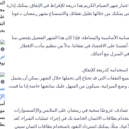
الت
تبار شهر الصيام الكريم هذا ذريعة للإفراط في الإنفاق، يمكنك إدارة
مجر
تي يمكنك من خلالها تقليل نفقاتك والاستمتاع بشهر رمضان. دعونا
على
الش
بحي
انية الأساسية والبساطة. فإذا كان هذا الشهر الفضيل يقتضي منا
نفسنا على الاقتصاد في نفقاتنا. بدلاً من تنظيم مآدب الإفطار
ي المنزل مع أحبائك.
ترش
توف
 استخدامه كذريعة للإنفاق.
ميع النفقات التي قد تحتاج إلى تحملها خلال الشهر. يمكن أن يشمل
رد وضع الميزانية، سيكون من السهل عليك متابعتها خاصة إذا ما قمت
سيت
الإ
أسل
د تصادف عروضًا سخية في رمضان على الملابس والإكسسوارات
موظ
بسب
ستخدام
بطاقات الائتمان
الخاصة بك في إجراء عمليات الشراء. تُعد
بطا
اد. مثلًا، يمكنك استرداد النقود باستخدام
بطاقات ائتمان سيتي