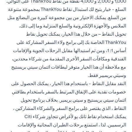
1,000 و 2,000 و 4,000 نقطة من نقاط ThankYou على التوالي.
السلع - خيار يتيح لك استبدال نقاط ThankYou بمجموعة متنوعة
من السلع. يمكنك الاختيار من بين مجموعة كبيرة من البضائع مثل
الملابس والأجهزة الإلكترونية والسلع المنزلية وما إلى ذلك.
تحويل النقاط – من خلال هذا الخيار، يمكنك تحويل نقاط
ThankYou الخاصة بك إلى برامج ولاء السفر المشاركة على
أساس 1: 1، ومن ثم استبدالها مقابل الرحلات الجوية والإقامات
الفندقية ومكافآت السفر الأخرى المقدمة من شركاء محددين،
مع ملاحظة أن هذا الخيار متوفر لبطاقات ائتمان سيتي بريستيج
وسيتي بريميير فقط.
النقد مقابل النقاط - باستخدام هذا الخيار ، يمكنك الحصول على
خصومات نقدية على الإنفاق المرتبط بالسفر باستخدام بطاقتي
ائتمان سيتي بريستيج و سيتي بريمير. بخلاف برنامج تحويل
النقاط ، الذي يقتصر على برامج السفر والشركاء المشاركين ،
يمكنك استخدام نقاط ثانك يو لأغراض تتجاوز شركاء Citi
الرسميين. لذا ، استمتع برحلات الطيران المجانية والإقامات