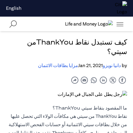
English
كيف تستبدل نقاط ThankYouمن
سيتي؟
by
دانيا نويزو
Jan 21, 2021
مزايا بطاقات الائتمان
ما المقصود بنقاط سيتي ThankYou؟
نقاط ThankYou من سيتي هي مكافآت الولاء التي تحصل عليها
من خلال بطاقات سيتي الائتمانية أو حسابات الفحص الاستهلاكية
المسجلة في برنامج مكافآت Thankyou. تقدم هذه النقاط العديد