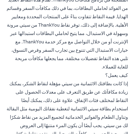
من الفوائد لحاملي البطاقات، بما في ذلك مكافآت السفر وقسائم
الهدايا. قيمة النقاط تتفاوت بناءً على المنتجات المحددة ومعايير
الأهلية. بالإضافة إلى ذلك، توفر نقاط ThankYou من سيتي مرونة
وسهولة في الاستبدال، مما يتيح لحاملي البطاقات استبدالها عبر
الإنترنت أو من خلال التواصل مع مركز خدمة ThankYou. مع
خيارات الاستبدال التي تتنوع بين تجارب السفر وفرص التسوق،
تلبي هذه النقاط تفضيلات مختلفة، مما يجعلها مكافآت مربحة
للغاية للعملاء.
كيف يعمل؟
إذا كانت بطاقتك الائتمانية من سيتي مؤهلة لنقاط الشكر، يمكنك
زيادة مكافآتك عن طريق التعرف على معدلات الحصول على
النقاط لمختلف فئات الإنفاق. علاوة على ذلك، يمكنك أيضًا
استخدام بطاقة سيتي الائتمانية لتغطية نفقاتك اليومية مثل البقالة
وتناول الطعام والفواتير الخدماتية لتجميع المزيد من نقاط شكرًا
لك من سيتي. يجب أيضًا أن يكون المرء منتبهًا إلى العروض
الترويجية الحصرية ومكافآت التسجيل التي تقدم نقاط شكرًا