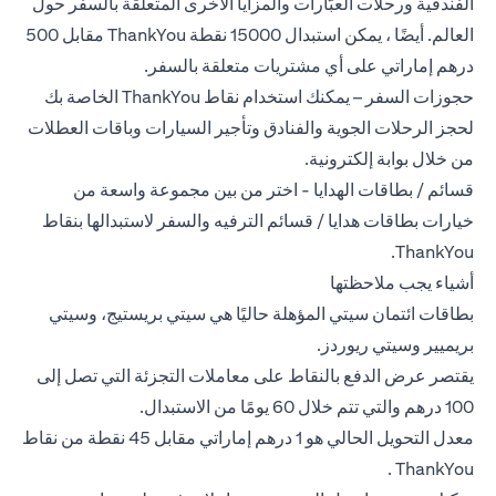
الفندقية ورحلات العبّارات والمزايا الأخرى المتعلقة بالسفر حول
العالم. أيضًا ، يمكن استبدال 15000 نقطة ThankYou مقابل 500
درهم إماراتي على أي مشتريات متعلقة بالسفر.
حجوزات السفر – يمكنك استخدام نقاط ThankYou الخاصة بك
لحجز الرحلات الجوية والفنادق وتأجير السيارات وباقات العطلات
من خلال بوابة إلكترونية.
قسائم / بطاقات الهدايا - اختر من بين مجموعة واسعة من
خيارات بطاقات هدايا / قسائم الترفيه والسفر لاستبدالها بنقاط
ThankYou.
أشياء يجب ملاحظتها
بطاقات ائتمان سيتي المؤهلة حاليًا هي سيتي بريستيج، وسيتي
بريميير وسيتي ريوردز.
يقتصر عرض الدفع بالنقاط على معاملات التجزئة التي تصل إلى
100 درهم والتي تتم خلال 60 يومًا من الاستبدال.
معدل التحويل الحالي هو 1 درهم إماراتي مقابل 45 نقطة من نقاط
ThankYou .