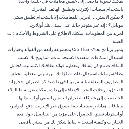
يمكنك تسوية ما يصل إلى خمس معاملات في جلسة واحدة
باستخدام منصات الإنترنت وتطبيق الهاتف المتحرك.
لا يمكن الاسترداد الجزئي للمعاملات إلا باستخدام تطبيق سيتي
موبايل® ؛ إنه غير متوفر حاليًا على سيتي بنك أونلاين.
(opens in a new tab)
لمزيد من المعلومات، يمكنك الاطلاع على
الشروط والأحكام
ذات
الصلة.
يتميز برنامج Citi ThankYou بمجموعة رائعة من الفوائد وخيارات
استبدال المكافآت متعددة الاستخدامات، مما يتيح لك كسب
المكافآت مع كل إنفاقك وتعظيم فوائد بطاقتك الائتمانية. كحامل
بطاقة، يمكنك استبدال نقاط شكرًا لك من سيتي لتغطية مختلف
المصاريف المتعلقة بالسفر، بما في ذلك تذاكر الطيران، حجوزات
الفنادق، ورحلات البحر. بالإضافة إلى ذلك، يمكنك نقل نقاط الولاء
الخاصة بك إلى شركاء الطيران التابعين لسيتي أو استبدالها
ببطاقات هدايا، رصيد بيانات، التسوق عبر الإنترنت، دفع الفواتير،
أو استرداد نقدي. للحصول على مزيد من التفاصيل حول هذه
الخيارات وكيفية استخدام نقاط شكرًا لك من سيتي بأقصى