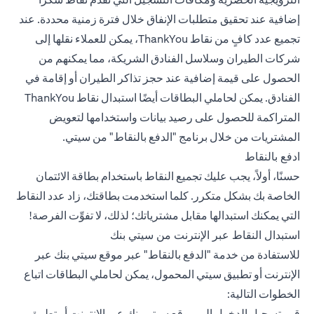
إضافية عند تحقيق متطلبات الإنفاق خلال فترة زمنية محددة. عند
تجميع عدد كافٍ من نقاط ThankYou، يمكن للعملاء نقلها إلى
شركات الطيران وسلاسل الفنادق الشريكة، مما يمكنهم من
الحصول على قيمة إضافية عند حجز تذاكر الطيران أو إقامة في
الفنادق. يمكن لحاملي البطاقات أيضًا استبدال نقاط ThankYou
المتراكمة للحصول على رصيد بيانات واستخدامها لتعويض
المشتريات من خلال برنامج "الدفع بالنقاط" من سيتي.
ادفع بالنقاط
حسنًا، أولاً، يجب عليك تجميع النقاط باستخدام بطاقة الائتمان
الخاصة بك بشكل متكرر. كلما استخدمت بطاقتك، زاد عدد النقاط
التي يمكنك استبدالها مقابل مشترياتك؛ لذلك، لا تفوِّت الفرصة!
استبدال النقاط عبر الإنترنت من سيتي بنك
للاستفادة من خدمة "الدفع بالنقاط" عبر موقع سيتي بنك عبر
الإنترنت أو تطبيق سيتي المحمول، يمكن لحاملي البطاقات اتباع
الخطوات التالية:
قم بتسجيل الدخول إلى موقع سيتي بنك عبر الإنترنت أو تطبيق