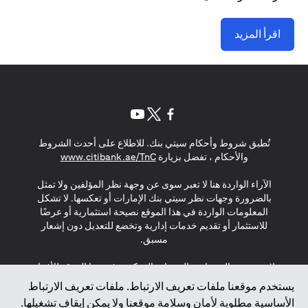
اقرأ المزيد
(opens in a new tab)
(opens in a new tab)
(opens in a new tab)
تُطبق شروط وأحكام سيتي بنك. للاطلاع على أحدث الشروط
(opens in a new tab)
والأحكام ، تفضل بزيارة
www.citibank.ae/TnC
الآراء الواردة هنا لا تعبر سوى عن وجهة نظر المؤلفين ولا تمثل
بالضرورة وجهات نظر سيتي بنك الإمارات أو تعكسها. لا تشكل
المعلومات الواردة في هذا الموقع نصيحة استثمارية أو عرضًا
للاستثمار أو تقديم خدمات إدارية وتخضع للتعديل دون إشعار
مسبق.
لا يتم تقديم المنتجات والخدمات المذكورة في هذا الموقع للأفراد
المقيمين في الاتحاد الأوروبي أو المنطقة الاقتصادية الأوروبية أو
يستخدم موقعنا ملفات تعريف الارتباط. ملفات تعريف الارتباط
سويسرا أو غيرنسي أو جيرسي أو موناكو أو سان مارينو أو
الأساسية مطلوبة لأمان وسلامة موقعنا ولا يمكن إيقاف تشغيلها.