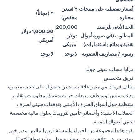
أسعار تفضيلية على منتجات
Y (سعر
Y (مجاناً)
مختارة
مخفض)
الحد الأدنى للرصيد
200,000
1,000.00 دولار
المطلوب (في صورة أموال
دولار
أمريكي
نقدية وودائع واستثمارات)
أمريكي
رسوم / مصاريف العضوية
لا يوجد
لا يوجد
مزايا حساب سيتي جولد
فريق متخصص
يتألف فريقك من مدير علاقات يضمن حصولك على خدمة متميزة
ودعم سلس؛ وموظف مبيعات خزانة يدعمك بمعلومات وتقارير
منتظمة حول أسواق الصرف الأجنبي وتوقعات سيتي لصرف
العملات الأجنبية؛ وأخصائي تأمين لتزويدك بحلول مالية مخصصة
تحمي أصولك الثمينة.
يقود هذه المجموعة من الخبراء والمستشارين الماليين مدير خبير
ومتمرس في علاقات سيتي جولد، ويعمل بمثابة نقطة الاتصال