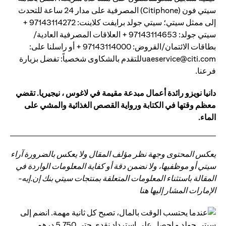
سيتي فون (Citiphone) المصرفية على مدار 24 ساعة للتحدث
إلى ممثل سيتي؛ سيتي جولد برايفت كلاينت: 97143114272 +
سيتي جولد: 97143114653 + العلاقات المصرفية العادية/
بطاقات الائتمان/القروض: 97143114000 + أو راسلنا على:
uaeservice@citi.comللتقدم بالشكاوى شخصياً: تفضل بزيارة
فرعنا.
دانيا نويزو رائدة أعمال مبدعة مقيمة في لاغوس ، نيجيريا. تقضي
معظم وقتها في الكتابة ورواية القصص الغذائية والمشي على
الماء.
يعكس المحتوى وجهة نظر مؤلف المقال ولا يعكس بالضرورة آراء
سيتي أو موظفيها، ولا نضمن دقة أو كفاية المعلومات الواردة في
المقالة باستثناء المعلومات المتعلقة بمنتجات سيتي بنك إن.إيه-
الإمارات المشار إليها هنا