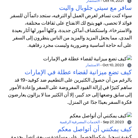
Oct 14, 2021
-
الاستثمار
سافر مع سيتي جلوبال واليت
سواء كنت تسافر لغرض العمل أو الترفيه، ستجد دائماً أن للسفر
فوائد لا تحصى، فهو يتيح لك الانفتاح على ثقافات مختلفة،
والاسترخاء، واستكشاف أماكن جديدة، وكلها أمور لها آثار بعيدة
المدى، مما يجعل المزيد والمزيد من الناس ينظرون إلى السفر
على أنه حاجة أساسية وضرورية وليست مجرد رفاهية.
Oct 10, 2023
-
الاستثمار
كيف تضع ميزانية لقضاء عطلة في الإمارات
بالرغم من أن حصول الكثيرين على التطعيم ضد كوفيد-19 قد
ساهم كثيرًا في إزالة القيود المفروضة على السفر وإعادة الأمور
إلى سابق وضعها إلى حد كبير، إلا أن الكثير منا لا يزالون يعارضون
فكرة السفر بعيدًا جدًا عن المنزل.
Sep 27, 2023
-
الخدمات المصرفية الرقمية
كيف يمكنني أن أتواصل معكم
كيفية تسجيل شكوىللحصول على مساعدة سريعة، اتصل بخدمة