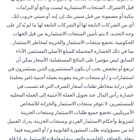
قبل الاشتراك. المنتجات الاستثمارية ليست ودائع أو التزامات
بنكية أو مضمونة من قبل سيتي بنك إن. إيه. أو سيتي جروب إنك.
أي من الشركات التابعة لها أو الشركات التابعة لها ما لم يُذكر على
وجه التحديد. لا يتم تأمين المنتجات الاستثمارية من قبل الجهات
الحكومية. تخضع منتجات الاستثمار والخزينة لمخاطر الاستثمار ،
بما في ذلك الخسارة المحتملة للمبلغ الأصلي المستثمر. الأداء
السابق ليس مؤشرا على النتائج المستقبلية: الأسعار يمكن أن
ترتفع أو تنخفض. يجب أن يكون المستثمرون الذين يستثمرون في
استثمارات و / أو منتجات خزينة مقومة بعملة أجنبية (غير محلية)
على دراية بمخاطر تقلبات أسعار الصرف التي قد تتسبب في
خسارة رأس المال عند تحويل العملة الأجنبية إلى العملة المحلية
للمستثمرين. لا تتوفر منتجات الاستثمار والخزانة للأشخاص
الأمريكيين. تخضع جميع طلبات الاستثمار ومنتجات الخزينة
لشروط وأحكام الاستثمار الفردي ومنتجات الخزينة. يدرك العميل
أنه من مسؤوليته طلب المشورة القانونية و / أو الضريبية فيما
يتعلق بالعواقب القانونية والضريبية لمعاملاته الاستثمارية. إذا قام