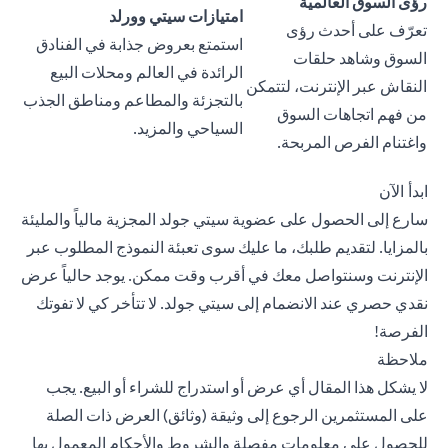
رؤى السوق العالمية
امتيازات سيتي وورلد
تعرّف على أحدث رؤى
استمتع بعروض جذابة في الفنادق
السوق وشاهد حلقات
الرائدة في العالم ومحلات البيع
النقاش عبر الإنترنت، لتتمكن
بالتجزئة والمطاعم ومناطق الجذب
من فهم اتجاهات السوق
السياحي والمزيد.
واغتنام الفرص المربحة.
ابدأ الآن
سارع إلى الحصول على عضوية سيتي جولد المجزية مالياً والمليئة
بالمزايا. لتقديم طلبك، ما عليك سوى تعبئة
النموذج المطلوب
عبر
الإنترنت وسنتواصل معك في أقرب وقت ممكن. يوجد حالياً عرض
نقدي حصري عند الانضمام إلى سيتي جولد. لا تتأخر كي لا تفوتك
الفرصة!
ملاحظة
لا يشكل هذا المقال أي عرض أو استدراج للشراء أو البيع. يجب
على المستثمرين الرجوع إلى وثيقة (وثائق) العرض ذات الصلة
للحصول على معلومات مفصلة والشروط والأحكام المعمول بها