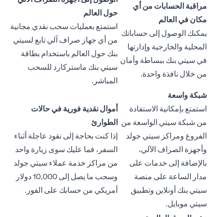
مراقبة الحسابات من أي
حول العالم
مكان في العالم
استمتع بعمليات سحب نقدي مجانية
يمكنك الوصول إلى حساباتك
من أي جهاز صراف آلي تابع لسيتي
المحلية والخارجية وإدارتها
بنك حول العالم باستخدام بطاقة
في سيتي بنك ببساطة وأمان
سيتي بنك ماستركارد للسحب
من خلال نافذة واحدة.
المباشر.
شبكة واسعة
استمتع بإمكانية الاستفادة
أموال نقدية فورية في حالات
من شبكة سيتي الواسعة من
الطوارئ
الفروع ومراكز سيتي جولد
إذا كنت بحاجة إلى نقود عاجلة أثناء
وأجهزة الصراف الآلي،
السفر، فما عليك سوى زيارة واحد
بالإضافة إلى خدمات على
من مراكز خدمة عملاء سيتي جولد
مدار الساعة على منصة
وسحب ما يصل إلى 10,000 دولار
سيتي بنك أونلاين وتطبيق
أمريكي من حسابك على الفور.
سيتي موبايل.