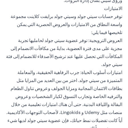
ورؤى سيتي بشأن إدارة الثروات.
الامتيازات
توفر حسابات سيتي جولد وسيتي جولد برايفت كلاينت مجموعة
واسعة النطاق من الامتيازات والعروض الحصرية التي يمكن
تلخيصها فيما يلي:
العروض الترويجية: توفر عضوية سيتي جولد لحامليها تجربة
مجزية على مدى فترة العضوية، بدايةً من مكافآت الانضمام إلى
المكافآت التي تحصل عليها عند ترشيح الأصدقاء للانضمام إلى فئة
سيتي جولد.
امتيازات أسلوب الحياة: جرب الرفاهية الحقيقية، والمعاملة
المتميزة من سيتي جولد. اختر من بين العديد من المزايا مثل
بطاقات الائتمان المجانية ومزايا الجولف وعروض تناول الطعام
والترفيه الخاصة وتجارب التسوق لكبار الشخصيات وعروض
البقالة واللياقة البدنية. حتى أن هناك امتيازات تعليمية من خلال
منصات مثل Udemy و Lingokids، لأصحاب التوجهات الأكاديمية.
أياً كانت تفضيلات نمط حياتك، فإن عضوية سيتي جولد لديها شيء