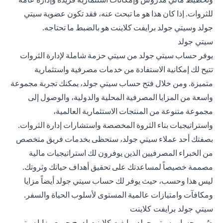
للثروات. إذا كان هذا هو ما تبحث عنه، فقد تكون عضوية سيتي
جولد وسيتي جولد برايفت كلاينت هو بالضبط ما تحتاجه.
سيتي جولد
يوفر حساب سيتي جولد من سيتي حزمة شاملة لإدارة الثروات
تتيح لك إمكانية الاستفادة من خدمات مصرفية واستثمارية
متميزة. ومن خلال فتح حساب سيتي جولد، يمكنك تجربة مجموعة
واسعة من المزايا المصرفية المحلية والدولية، والوصول إلى
مجموعة متنوعة من المنتجات الاستثمارية العالمية،
واستراتيجيات بناء الثروة المخصصة واستشارات إدارة الثروات.
بصفتك أحد عملاء سيتي جولد، ستحظى بخدمات فريق متخصص
من الخبراء المصرفيين الذين يوفرون لك استراتيجيات مالية
مصممة خصيصاً لمساعدتك على تحقيق أهداف حياتك وثروتك.
ليس هذا وحسب، حيث يوفر لك حساب سيتي جولد أيضاً مزايا
ومكافآت وامتيازات عالمية المستوى لأسلوب الحياة والسفر.
سيتي جولد برايفت كلاينت
صُمم حساب سيتي جولد برايفت كلاينت لدمج جميع مزايا سيتي