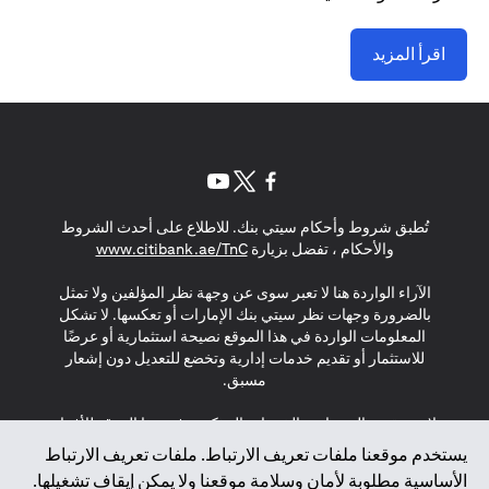
اقرأ المزيد
opens in a new tab
opens in a new tab
opens in a new tab
تُطبق شروط وأحكام سيتي بنك. للاطلاع على أحدث الشروط
s in a new tab
والأحكام ، تفضل بزيارة
www.citibank.ae/TnC
الآراء الواردة هنا لا تعبر سوى عن وجهة نظر المؤلفين ولا تمثل
بالضرورة وجهات نظر سيتي بنك الإمارات أو تعكسها. لا تشكل
المعلومات الواردة في هذا الموقع نصيحة استثمارية أو عرضًا
للاستثمار أو تقديم خدمات إدارية وتخضع للتعديل دون إشعار
مسبق.
لا يتم تقديم المنتجات والخدمات المذكورة في هذا الموقع للأفراد
المقيمين في الاتحاد الأوروبي أو المنطقة الاقتصادية الأوروبية أو
يستخدم موقعنا ملفات تعريف الارتباط. ملفات تعريف الارتباط
سويسرا أو غيرنسي أو جيرسي أو موناكو أو سان مارينو أو
الأساسية مطلوبة لأمان وسلامة موقعنا ولا يمكن إيقاف تشغيلها.