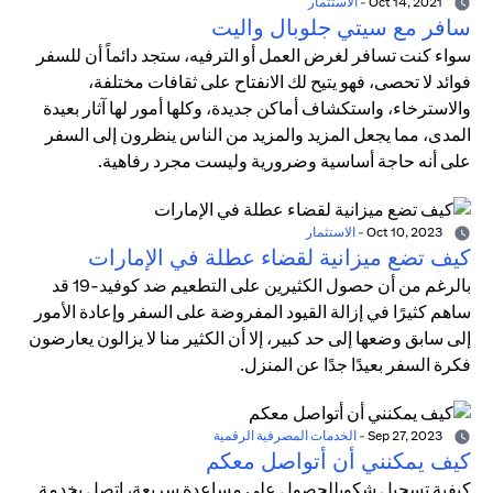
Oct 14, 2021
-
الاستثمار
سافر مع سيتي جلوبال واليت
سواء كنت تسافر لغرض العمل أو الترفيه، ستجد دائماً أن للسفر
فوائد لا تحصى، فهو يتيح لك الانفتاح على ثقافات مختلفة،
والاسترخاء، واستكشاف أماكن جديدة، وكلها أمور لها آثار بعيدة
المدى، مما يجعل المزيد والمزيد من الناس ينظرون إلى السفر
على أنه حاجة أساسية وضرورية وليست مجرد رفاهية.
Oct 10, 2023
-
الاستثمار
كيف تضع ميزانية لقضاء عطلة في الإمارات
بالرغم من أن حصول الكثيرين على التطعيم ضد كوفيد-19 قد
ساهم كثيرًا في إزالة القيود المفروضة على السفر وإعادة الأمور
إلى سابق وضعها إلى حد كبير، إلا أن الكثير منا لا يزالون يعارضون
فكرة السفر بعيدًا جدًا عن المنزل.
Sep 27, 2023
-
الخدمات المصرفية الرقمية
كيف يمكنني أن أتواصل معكم
كيفية تسجيل شكوىللحصول على مساعدة سريعة، اتصل بخدمة