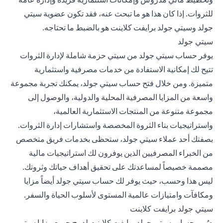
للثروات. إذا كان هذا هو ما تبحث عنه، فقد تكون عضوية سيتي
جولد وسيتي جولد برايفت كلاينت هو بالضبط ما تحتاجه.
سيتي جولد
يوفر حساب سيتي جولد من سيتي حزمة شاملة لإدارة الثروات
تتيح لك إمكانية الاستفادة من خدمات مصرفية واستثمارية
متميزة. ومن خلال فتح حساب سيتي جولد، يمكنك تجربة مجموعة
واسعة من المزايا المصرفية المحلية والدولية، والوصول إلى
مجموعة متنوعة من المنتجات الاستثمارية العالمية،
واستراتيجيات بناء الثروة المخصصة واستشارات إدارة الثروات.
بصفتك أحد عملاء سيتي جولد، ستحظى بخدمات فريق متخصص
من الخبراء المصرفيين الذين يوفرون لك استراتيجيات مالية
مصممة خصيصاً لمساعدتك على تحقيق أهداف حياتك وثروتك.
ليس هذا وحسب، حيث يوفر لك حساب سيتي جولد أيضاً مزايا
ومكافآت وامتيازات عالمية المستوى لأسلوب الحياة والسفر.
سيتي جولد برايفت كلاينت
صُمم حساب سيتي جولد برايفت كلاينت لدمج جميع مزايا سيتي