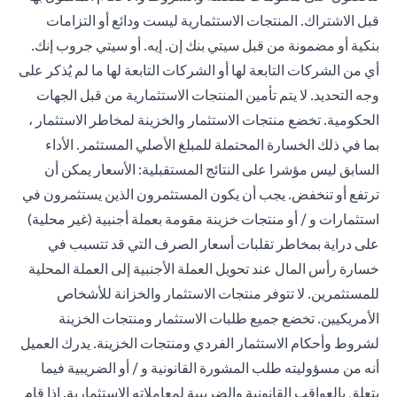
قبل الاشتراك. المنتجات الاستثمارية ليست ودائع أو التزامات
بنكية أو مضمونة من قبل سيتي بنك إن. إيه. أو سيتي جروب إنك.
أي من الشركات التابعة لها أو الشركات التابعة لها ما لم يُذكر على
وجه التحديد. لا يتم تأمين المنتجات الاستثمارية من قبل الجهات
الحكومية. تخضع منتجات الاستثمار والخزينة لمخاطر الاستثمار ،
بما في ذلك الخسارة المحتملة للمبلغ الأصلي المستثمر. الأداء
السابق ليس مؤشرا على النتائج المستقبلية: الأسعار يمكن أن
ترتفع أو تنخفض. يجب أن يكون المستثمرون الذين يستثمرون في
استثمارات و / أو منتجات خزينة مقومة بعملة أجنبية (غير محلية)
على دراية بمخاطر تقلبات أسعار الصرف التي قد تتسبب في
خسارة رأس المال عند تحويل العملة الأجنبية إلى العملة المحلية
للمستثمرين. لا تتوفر منتجات الاستثمار والخزانة للأشخاص
الأمريكيين. تخضع جميع طلبات الاستثمار ومنتجات الخزينة
لشروط وأحكام الاستثمار الفردي ومنتجات الخزينة. يدرك العميل
أنه من مسؤوليته طلب المشورة القانونية و / أو الضريبية فيما
يتعلق بالعواقب القانونية والضريبية لمعاملاته الاستثمارية. إذا قام