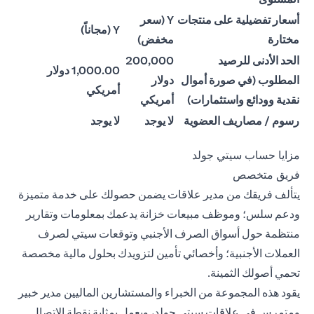
أسعار تفضيلية على منتجات
Y (سعر
Y (مجاناً)
مختارة
مخفض)
الحد الأدنى للرصيد
200,000
1,000.00 دولار
المطلوب (في صورة أموال
دولار
أمريكي
نقدية وودائع واستثمارات)
أمريكي
رسوم / مصاريف العضوية
لا يوجد
لا يوجد
مزايا حساب سيتي جولد
فريق متخصص
يتألف فريقك من مدير علاقات يضمن حصولك على خدمة متميزة
ودعم سلس؛ وموظف مبيعات خزانة يدعمك بمعلومات وتقارير
منتظمة حول أسواق الصرف الأجنبي وتوقعات سيتي لصرف
العملات الأجنبية؛ وأخصائي تأمين لتزويدك بحلول مالية مخصصة
تحمي أصولك الثمينة.
يقود هذه المجموعة من الخبراء والمستشارين الماليين مدير خبير
ومتمرس في علاقات سيتي جولد، ويعمل بمثابة نقطة الاتصال