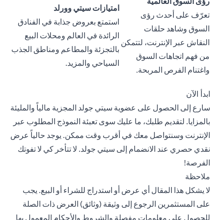
رؤى السوق العالمية
امتيازات سيتي وورلد
تعرّف على أحدث رؤى
استمتع بعروض جذابة في الفنادق
السوق وشاهد حلقات
الرائدة في العالم ومحلات البيع
النقاش عبر الإنترنت، لتتمكن
بالتجزئة والمطاعم ومناطق الجذب
من فهم اتجاهات السوق
السياحي والمزيد.
واغتنام الفرص المربحة.
ابدأ الآن
سارع إلى الحصول على عضوية سيتي جولد المجزية مالياً والمليئة
بالمزايا. لتقديم طلبك، ما عليك سوى تعبئة
النموذج المطلوب
عبر
الإنترنت وسنتواصل معك في أقرب وقت ممكن. يوجد حالياً عرض
نقدي حصري عند الانضمام إلى سيتي جولد. لا تتأخر كي لا تفوتك
الفرصة!
ملاحظة
لا يشكل هذا المقال أي عرض أو استدراج للشراء أو البيع. يجب
على المستثمرين الرجوع إلى وثيقة (وثائق) العرض ذات الصلة
للحصول على معلومات مفصلة والشروط والأحكام المعمول بها