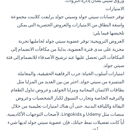
ورؤى سيتي بشأن إدارة الثروات.
الامتيازات
توفر حسابات سيتي جولد وسيتي جولد برايفت كلاينت مجموعة
واسعة النطاق من الامتيازات والعروض الحصرية التي يمكن
تلخيصها فيما يلي:
العروض الترويجية: توفر عضوية سيتي جولد لحامليها تجربة
مجزية على مدى فترة العضوية، بدايةً من مكافآت الانضمام إلى
المكافآت التي تحصل عليها عند ترشيح الأصدقاء للانضمام إلى فئة
سيتي جولد.
امتيازات أسلوب الحياة: جرب الرفاهية الحقيقية، والمعاملة
المتميزة من سيتي جولد. اختر من بين العديد من المزايا مثل
بطاقات الائتمان المجانية ومزايا الجولف وعروض تناول الطعام
والترفيه الخاصة وتجارب التسوق لكبار الشخصيات وعروض
البقالة واللياقة البدنية. حتى أن هناك امتيازات تعليمية من خلال
منصات مثل Udemy و Lingokids، لأصحاب التوجهات الأكاديمية.
أياً كانت تفضيلات نمط حياتك، فإن عضوية سيتي جولد لديها شيء