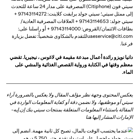
سيتي فون (Citiphone) المصرفية على مدار 24 ساعة للتحدث
إلى ممثل سيتي؛ سيتي جولد برايفت كلاينت: 97143114272 +
سيتي جولد: 97143114653 + العلاقات المصرفية العادية/
بطاقات الائتمان/القروض: 97143114000 + أو راسلنا على:
uaeservice@citi.comللتقدم بالشكاوى شخصياً: تفضل بزيارة
فرعنا.
دانيا نويزو رائدة أعمال مبدعة مقيمة في لاغوس ، نيجيريا. تقضي
معظم وقتها في الكتابة ورواية القصص الغذائية والمشي على
الماء.
يعكس المحتوى وجهة نظر مؤلف المقال ولا يعكس بالضرورة آراء
سيتي أو موظفيها، ولا نضمن دقة أو كفاية المعلومات الواردة في
المقالة باستثناء المعلومات المتعلقة بمنتجات سيتي بنك إن.إيه-
الإمارات المشار إليها هنا