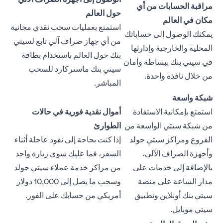
مراقبة الحسابات من أي
حول العالم
مكان في العالم
استمتع بعمليات سحب نقدي مجانية
يمكنك الوصول إلى حساباتك
من أي جهاز صراف آلي تابع لسيتي
المحلية والخارجية وإدارتها
بنك حول العالم باستخدام بطاقة
في سيتي بنك ببساطة وأمان
سيتي بنك ماستركارد للسحب
من خلال نافذة واحدة.
المباشر.
شبكة واسعة
استمتع بإمكانية الاستفادة
أموال نقدية فورية في حالات
من شبكة سيتي الواسعة من
الطوارئ
الفروع ومراكز سيتي جولد
إذا كنت بحاجة إلى نقود عاجلة أثناء
وأجهزة الصراف الآلي،
السفر، فما عليك سوى زيارة واحد
بالإضافة إلى خدمات على
من مراكز خدمة عملاء سيتي جولد
مدار الساعة على منصة
وسحب ما يصل إلى 10,000 دولار
سيتي بنك أونلاين وتطبيق
أمريكي من حسابك على الفور.
سيتي موبايل.