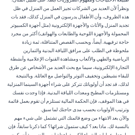
ونظراً لأن العديد من الشركات تجيز العمل من المنزل في ظل
هذه الظروف، وأن الأطفال يدرسون في المنزل كذلك، فقد بات
تجديد المنزل والأثاث والأجهزة الإلكترونية (مثل أجهزة الكمبيوتر
المحمولة والأجهزة اللوحية والطابعات والهواتف) أكثر من مجرد
حاجة ترفيهية. أيضاً، وبحسب القصص المتناقلة، ثمة زيادة
ملحوظة في الطلب على مرافق اللياقة البدنية والتمارين
الرياضية والطهي والألعاب ومشاهدة القنوات الإعلامية وأنشطة
التجارة الإلكترونية، سيما مع بحث العديد من الأشخاص عن طرق
للبقاء نشيطين وتخفيف التوتر والتواصل مع العائلة. وبالنتيجة
لذلك، قد تجد أن أولوياتك تتركز على شراء أجهزة السينما المنزلية
ومستلزمات المطبخ ومعدات اللياقة البدنية. فإذا وجدت نفسك
في هذا الموقف، فإن الحكمة المالية تستلزم أن تقوم بعمل قائمة
وترتيب الأولويات بحسب مدى حاجتك لما سبق.
والآن بعد الانتهاء من وضع قائمتك التي تشتمل على شيء مهم
بالنسبة لك. ماذا بعد؟ كيف ستمول شرائها؟ كما ذكرنا سابقاً، فإن
ما يجعل عمليات الشراء الكبيرة باهظة ليس بالضرورة أن يكون