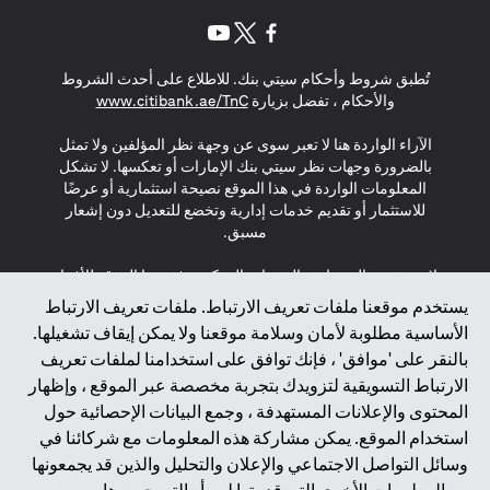
(opens in a new tab)
(opens in a new tab)
(opens in a new tab)
تُطبق شروط وأحكام سيتي بنك. للاطلاع على أحدث الشروط
(opens in a new tab)
والأحكام ، تفضل بزيارة
www.citibank.ae/TnC
الآراء الواردة هنا لا تعبر سوى عن وجهة نظر المؤلفين ولا تمثل
بالضرورة وجهات نظر سيتي بنك الإمارات أو تعكسها. لا تشكل
المعلومات الواردة في هذا الموقع نصيحة استثمارية أو عرضًا
للاستثمار أو تقديم خدمات إدارية وتخضع للتعديل دون إشعار
مسبق.
لا يتم تقديم المنتجات والخدمات المذكورة في هذا الموقع للأفراد
المقيمين في الاتحاد الأوروبي أو المنطقة الاقتصادية الأوروبية أو
يستخدم موقعنا ملفات تعريف الارتباط. ملفات تعريف الارتباط
سويسرا أو غيرنسي أو جيرسي أو موناكو أو سان مارينو أو
الأساسية مطلوبة لأمان وسلامة موقعنا ولا يمكن إيقاف تشغيلها.
الفاتيكان أو جزيرة مان أو المملكة المتحدة أو خصوصية البيانات
بالنقر على 'موافق' ، فإنك توافق على استخدامنا لملفات تعريف
(لائحة حماية البيانات العامة \ قانون حماية البيانات الشخصية
الارتباط التسويقية لتزويدك بتجربة مخصصة عبر الموقع ، وإظهار
العامة \ قانون خصوصية نيوزيلندا). المحتوى الموجود في هذه
الصفحة ليس ولا ينبغي تفسيره على أنه عرض أو دعوة أو دعوة
المحتوى والإعلانات المستهدفة ، وجمع البيانات الإحصائية حول
لشراء أو بيع أي من المنتجات والخدمات المذكورة هنا لمثل هؤلاء
استخدام الموقع. يمكن مشاركة هذه المعلومات مع شركائنا في
الأفراد.
وسائل التواصل الاجتماعي والإعلان والتحليل والذين قد يجمعونها