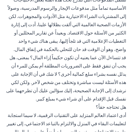
الأساسية تماماً مثل مدفوعات الإيجار والرسوم المدرسية، وصولاً
إلى المشتريات الشراء الاختيارية مثل الأدوات والمجوهرات. لكن
الأزمات الصحية العالمية التي ألقت بظلالها علينا، أدت إلى إثارة
الكثير من الأسئلة حول الاقتصاد. وبعيداً عن تقارير المحللين أو
التغطيات الإعلامية التي قد تلجأ إليها، يبقى هناك شيء واحد
واضح، وهو أن الوقت قد حان للتحلي بالحكمة في إنفاق المال.
قد تتساءل الآن عما يعنيه أن تكون حكيماً إزاء المال؟ بمعنى، هل
يجب أن تنفق فقط على الضروريات المطلقة أم يمكن للمرء أن
يدلل نفسه بشراء سلع كمالية أخرى؟ لا شك في أن الإجابة على
هذه الأسئلة ليست مباشرة وتختلف من شخص لآخر. ولكن لكي
نرشدك إلى الإجابة الصحيحة، إليك سؤالين عليك أن تطرحهما على
نفسك قبل الإقدام على أي شراء شيء بمبلغ كبير.
هل تحتاجه حقاً؟
أدى اعتماد العالم المتزايد على التقنيات الرقمية، لا سيما استجابة
لتعليمات البقاء في المنزل والالتزام بالتباعد الاجتماعي، إلى تغيير
طبيعة الاحتياجات ومفهوم الضروريات أيضاً. على سبيل المثال،