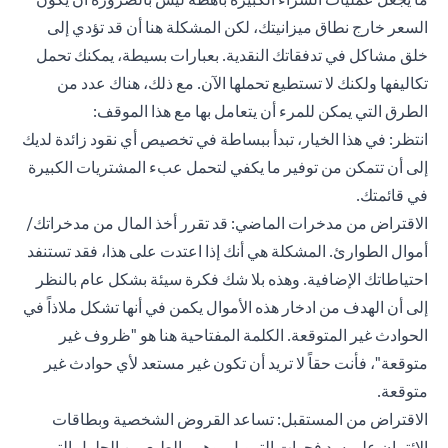
السعر خارج نطاق ميزانيتك، لكن المشكلة هنا أن قد تؤدي إلى
خلق مشاكل في تدفقاتك النقدية. بعبارات بسيطة، يمكنك تحمل
تكاليفها ولكنك لا تستطيع تحملها الآن. مع ذلك، هناك عدد من
الطرق التي يمكن للمرء أن يتعامل بها مع هذا الموقف:
انتظر: في هذا الخيار، تبدأ ببساطة في تخصيص أي نقود زائدة لديك
إلى أن تتمكن من توفير ما يكفي لتحمل عبء المشتريات الكبيرة
في قائمتك.
الاقتراض من مدخرات الماضي: قد تقرر أخذ المال من مدخراتك/
أموال الطوارئ. المشكلة هي أنك إذا اعتدت على هذا، فقد تستنفد
احتياطاتك الإضافية. وهذه بلا شك فكرة سيئة بشكل عام بالنظر
إلى أن الهدف من ادخار هذه الأموال يكمن في أنها تشكل ملاذاً في
الحوادث غير المتوقعة. الكلمة المفتاحية هنا هو "ظروف غير
متوقعة"، فأنت حقاً لا تريد أن تكون غير مستعد لأي حوادث غير
متوقعة.
الاقتراض من المستقبل: تساعد القروض الشخصية وبطاقات
الائتمان على سد فجوات التمويل، وهي بالطبع من الحلول التي