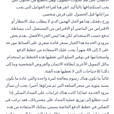
يجب استكشافها بالتأكيد.
انقر هنا
لقراءة العوامل التي يجب
مراعاتها قبل الحصول على قرض شخصي.
وزع دفعتك: هذا هو الحل الهجين الذي لا يتطلب منك الانتظار أو
الاقتراض من الماضي أو الاقتراض من المستقبل. أنت ببساطة
تدفع حسب الاستخدام. لكن هذا ليس الجزء الأفضل، يقدم بعض
مزودي الخدمة هذا الخيار بسعر فائدة صفري على أقساط موزعة
على 3 إلى 48 شهراً. يجب عليك الاستفادة من خطط الدفع
واستخدامها في توفير السلع التي تغطيها هذه الخطط ثم استخدام
بدائل التمويل الأخرى (بطاقة الائتمان والقروض الشخصية وما إلى
ذلك) للاحتياجات التي لا تغطيها هذه الفئة.
غالباً ما تكون هناك رسوم معالجة لمرة واحدة والتي عادة ما تكون
نسبة مئوية من سعر السلعة التي تم شراؤها. أخيرا، يجب أن تسأل
مزود الخدمة عما إذا كانت هناك غرامات على السداد المبكر. إذا
كنت تتطلع إلى توزيع عملية السداد على مشترياتك، فقد ترغب في
التفكير في خطط الدفع الخاصة بسيتي. يمكنك الاستفادة من هذه
الخدمة لشراء سلع محددة من خلال خطة التقسيط الميسر بفائدة