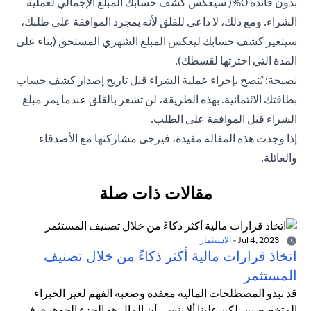
بدون فائدة 0%( سيعكس كشف حسابك المبلغ الإجمالي لعملية
الشراء. ومع ذلك، لا داعي للقلق لأنه بمجرد الموافقة على طلبك،
سيتغير كشف حسابك ليعكس المبلغ الشهري المستحق (بناء على
المدة التي اخترتها لقسطك).
نصيحة: يُنصح بإجراء عملية الشراء قبل تاريخ إصدار كشف حساب
بطاقتك الائتمانية. بهذه الطريقة، لن تشعر بالقلق عندما يمر مبلغ
الشراء قبل الموافقة على الطلب.
إذا وجدت هذه المقالة مفيدة، فيرجى مشاركتها مع الأصدقاء
والعائلة.
مقالات ذات صلة
Jul 4, 2023
-
الاستثمار
اتخاذ قرارات مالية أكثر ذكاءً من خلال تصنيف
المستثمر
قد تبدو المصطلحات المالية معقدة وصعبة الفهم لغير الخبراء
المتخصصين. لكن علينا ألا ننسى أن المال هو الجزء الجوهري في